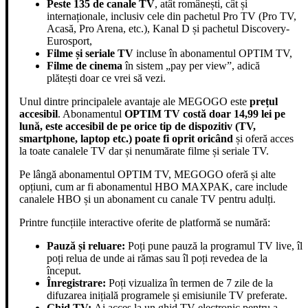
Peste 135 de canale TV
, atât românești, cât și
internaționale, inclusiv cele din pachetul Pro TV (Pro TV,
Acasă, Pro Arena, etc.), Kanal D și pachetul Discovery-
Eurosport,
Filme și seriale TV
incluse în abonamentul OPTIM TV,
Filme de cinema
în sistem „pay per view”, adică
plătești doar ce vrei să vezi.
Unul dintre principalele avantaje ale MEGOGO este
prețul
accesibil
. Abonamentul
OPTIM TV costă doar 14,99 lei pe
lună, este accesibil de pe orice tip de dispozitiv (TV,
smartphone, laptop etc.) poate fi oprit oricând
și oferă acces
la toate canalele TV dar și nenumărate filme și seriale TV.
Pe lângă abonamentul OPTIM TV, MEGOGO oferă și alte
opțiuni, cum ar fi abonamentul HBO MAXPAK, care include
canalele HBO și un abonament cu canale TV pentru adulți.
Printre funcțiile interactive oferite de platformă se numără:
Pauză și reluare:
Poți pune pauză la programul TV live, îl
poți relua de unde ai rămas sau îl poți revedea de la
început.
Înregistrare:
Poți vizualiza în termen de 7 zile de la
difuzarea inițială programele și emisiunile TV preferate.
Ghid TV:
Ai acces la un ghid TV electronic pentru a