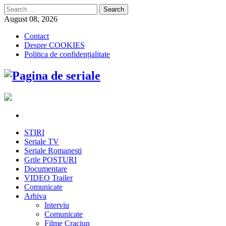
Search
for:
August 08, 2026
Contact
Despre COOKIES
Politica de confidențialitate
STIRI
Seriale TV
Seriale Romanesti
Grile POSTURI
Documentare
VIDEO Trailer
Comunicate
Arhiva
Interviu
Comunicate
Filme Craciun