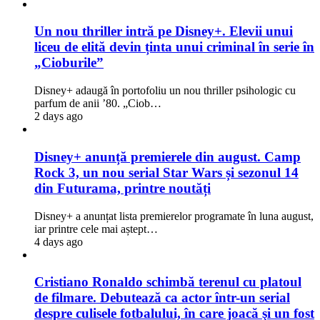
Un nou thriller intră pe Disney+. Elevii unui
liceu de elită devin ținta unui criminal în serie în
„Cioburile”
Disney+ adaugă în portofoliu un nou thriller psihologic cu
parfum de anii ’80. „Ciob…
2 days ago
Disney+ anunță premierele din august. Camp
Rock 3, un nou serial Star Wars și sezonul 14
din Futurama, printre noutăți
Disney+ a anunțat lista premierelor programate în luna august,
iar printre cele mai aștept…
4 days ago
Cristiano Ronaldo schimbă terenul cu platoul
de filmare. Debutează ca actor într-un serial
despre culisele fotbalului, în care joacă şi un fost