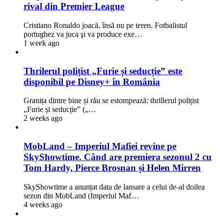
rival din Premier League
Cristiano Ronaldo joacă, însă nu pe teren. Fotbalistul
portughez va juca şi va produce exe…
1 week ago
Thrilerul polițist „Furie și seducție” este
disponibil pe Disney+ în România
Granița dintre bine și rău se estompează: thrillerul polițist
„Furie și seducție” („…
2 weeks ago
MobLand – Imperiul Mafiei revine pe
SkyShowtime. Când are premiera sezonul 2 cu
Tom Hardy, Pierce Brosnan și Helen Mirren
SkyShowtime a anunțat data de lansare a celui de-al doilea
sezon din MobLand (Imperiul Maf…
4 weeks ago