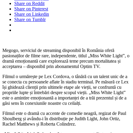
Share on Reddit
Share on Pinterest
Share on Linkedin
Share on Tumblr
Megogo, serviciul de streaming disponibil în România oferă
pasionaților de filme rare, independente, titlul „Miss White Light”, o
dramă emoționantă care explorează teme precum mortalitatea și
acceptarea – disponibil prin abonamentul Optim TV.
Filmul o urmărește pe Lex Cordova, o tânără cu un talent unic de a
se conecta cu persoanele aflate în stadiu terminal. Pe măsură ce Lex
își ghidează clienții prin ultimele etape ale vieții, se confruntă cu
propriile lupte și întrebări despre scopul vieții. „Miss White Light”
este o amintire emoționantă a importanței de a trăi prezentul și de a
găsi sens în conexiunile noastre cu ceilalți.
Filmul este o dramă cu accente de comedie neagră, regizat de Paul
Shoulberg și avându-i în distribuție pe Judith Light, John Ortiz,
Rachel Matthews și Roberta Colindrez.