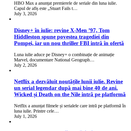
HBO Max a anunțat premierele de seriale din luna iulie.
Capul de afiș este „Stuart Fails t…
July 3, 2026
Disney+ în iulie: revine X-Men ’97, Tom
Hiddleston spune povestea tragediei din
Pompei, iar un nou thriller FBI intră în ofertă
Luna iulie aduce pe Disney+ o combinație de animație
Marvel, documentare National Geograph…
July 2, 2026
Netflix a dezvăluit noutățile lunii iulie. Revine
un serial legendar după mai bine 40 de ani.
Wicked și Death on the Nile intră pe platformă
Netflix a anunțat filmele și serialele care intră pe platformă în
luna iulie. Printre cele…
July 1, 2026