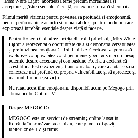
„Miss White Light” abordează teme precum mortalitatea și
acceptarea, găsirea sensului în viață, conexiunea umană și empatia.
Filmul merită vizionat pentru povestea sa profundă și emoționantă,
pentru performanțele actoricești remarcabile și pentru modul în care
explorează întrebări esențiale despre viață și moarte.
Pentru Roberta Colindrez, actrița din rolul principal, „Miss White
Light” a reprezentat o oportunitate de a-și demonstra versatilitatea
și profunzimea emoțională. Rolul lui Lex Cordova i-a permis să
exploreze complexitatea condiției umane și să transmită un mesaj
puternic despre acceptare și compasiune. Actrița a declarat că
acest film a fost o experiență transformatoare, care a ajutat-o să se
conecteze mai profund cu propria vulnerabilitate și să aprecieze și
mai mult frumusețea vieții.
Nu ratați acest film emoționant, disponibil acum pe Megogo prin
abonamentul Optim TV!
Despre MEGOGO:
MEGOGO este un serviciu de streaming online lansat în
România în primăvara acestui an, care pune la dispoziția
iubitorilor de TV și filme: