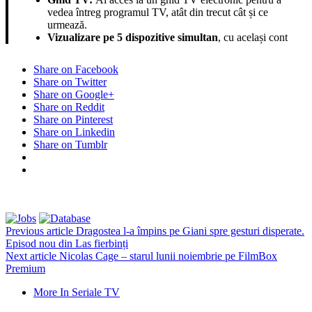
vedea întreg programul TV, atât din trecut cât și ce
urmează.
Vizualizare pe 5 dispozitive simultan
, cu același cont
Share on Facebook
Share on Twitter
Share on Google+
Share on Reddit
Share on Pinterest
Share on Linkedin
Share on Tumblr
Previous article
Dragostea l-a împins pe Giani spre gesturi disperate.
Episod nou din Las fierbinți
Next article
Nicolas Cage – starul lunii noiembrie pe FilmBox
Premium
More In Seriale TV