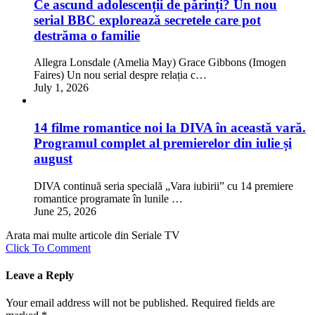
Ce ascund adolescenții de părinți? Un nou
serial BBC explorează secretele care pot
destrăma o familie
Allegra Lonsdale (Amelia May) Grace Gibbons (Imogen
Faires) Un nou serial despre relația c…
July 1, 2026
14 filme romantice noi la DIVA în această vară.
Programul complet al premierelor din iulie și
august
DIVA continuă seria specială „Vara iubirii” cu 14 premiere
romantice programate în lunile …
June 25, 2026
Arata mai multe articole din Seriale TV
Click To Comment
Leave a Reply
Your email address will not be published.
Required fields are