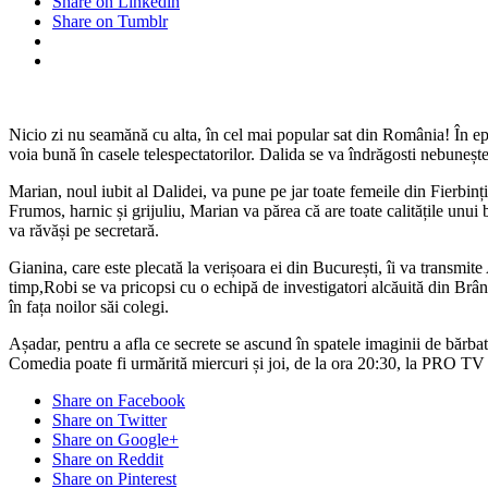
Share on Linkedin
Share on Tumblr
Nicio zi nu seamănă cu alta, în cel mai popular sat din România! În epi
voia bună în casele telespectatorilor. Dalida se va îndrăgosti nebuneșt
Marian, noul iubit al Dalidei, va pune pe jar toate femeile din Fierbinț
Frumos, harnic și grijuliu, Marian va părea că are toate calitățile unui
va răvăși pe secretară.
Gianina, care este plecată la verișoara ei din București, îi va transmit
timp,Robi se va pricopsi cu o echipă de investigatori alcăuită din Brânz
în fața noilor săi colegi.
Așadar, pentru a afla ce secrete se ascund în spatele imaginii de bărbat
Comedia poate fi urmărită miercuri și joi, de la ora 20:30, la PRO T
Share on Facebook
Share on Twitter
Share on Google+
Share on Reddit
Share on Pinterest