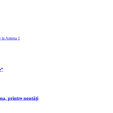
e la Antena 1
e”
a, printre noutăți