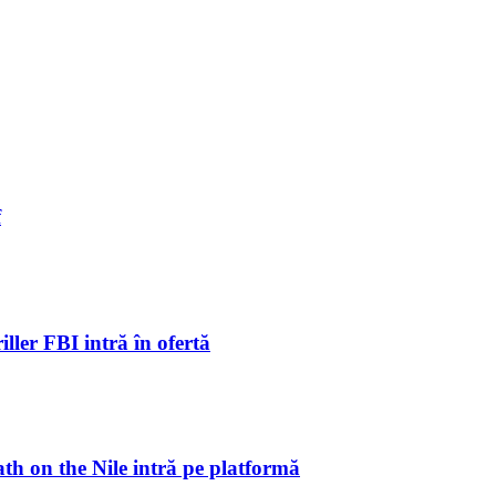
f
ller FBI intră în ofertă
ath on the Nile intră pe platformă