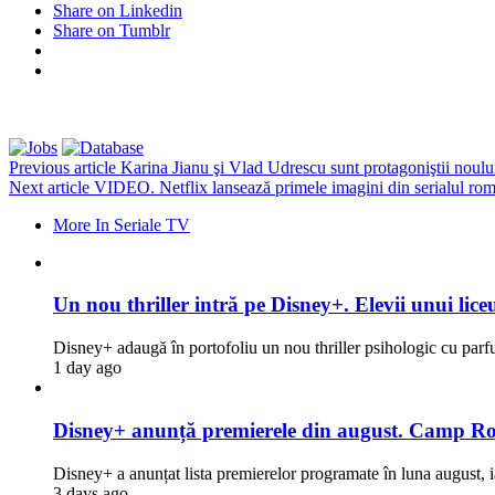
Share on Linkedin
Share on Tumblr
Previous article
Karina Jianu şi Vlad Udrescu sunt protagoniştii noului
Next article
VIDEO. Netflix lansează primele imagini din serialul româ
More In Seriale TV
Un nou thriller intră pe Disney+. Elevii unui liceu
Disney+ adaugă în portofoliu un nou thriller psihologic cu par
1 day ago
Disney+ anunță premierele din august. Camp Rock
Disney+ a anunțat lista premierelor programate în luna august, i
3 days ago