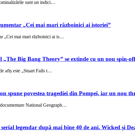
ominalizările sunt un indici…
umentar „Cei mai mari războinici ai istoriei”
 „Cei mai mari războinici ai is…
ul „The Big Bang Theory” se extinde cu un nou spin-of
e afiș este „Stuart Fails t…
on spune povestea tragediei din Pompei, iar un nou thri
l, documentare National Geograph…
un serial legendar după mai bine 40 de ani. Wicked și De