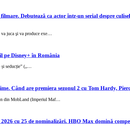
lmare. Debutează ca actor într-un serial despre culisele
ez va juca şi va produce exe…
ibil pe Disney+ în România
ie și seducție” („…
me. Când are premiera sezonul 2 cu Tom Hardy, Pierc
sezon din MobLand (Imperiul Maf…
 2026 cu 25 de nominalizări. HBO Max domină compet