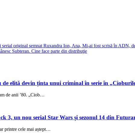
 serial original semnat Ruxandra Ion, Ana, Mi-ai fost scrisă în ADN, d
nesc Subteran. Cine face parte din distribuţie
 de elită devin ținta unui criminal în serie în „Cioburil
fum de anii ’80. „Ciob…
 3, un nou serial Star Wars și sezonul 14 din Futuram
ar printre cele mai aștept…