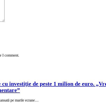
me I comment.
u investiţie de peste 1 milion de euro. „Vre
imentare”
lansată pe marile ecrane…