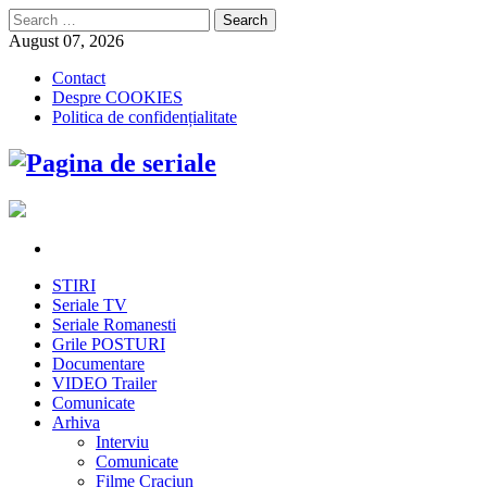
Search
for:
August 07, 2026
Contact
Despre COOKIES
Politica de confidențialitate
STIRI
Seriale TV
Seriale Romanesti
Grile POSTURI
Documentare
VIDEO Trailer
Comunicate
Arhiva
Interviu
Comunicate
Filme Craciun