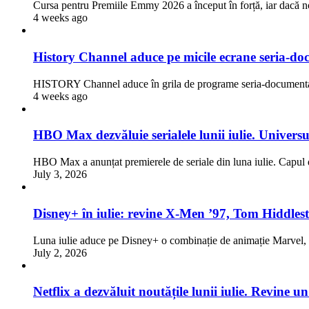
Cursa pentru Premiile Emmy 2026 a început în forță, iar dacă n
4 weeks ago
History Channel aduce pe micile ecrane seria-doc
HISTORY Channel aduce în grila de programe seria-documentar
4 weeks ago
HBO Max dezvăluie serialele lunii iulie. Univers
HBO Max a anunțat premierele de seriale din luna iulie. Capul d
July 3, 2026
Disney+ în iulie: revine X-Men ’97, Tom Hiddlest
Luna iulie aduce pe Disney+ o combinație de animație Marve
July 2, 2026
Netflix a dezvăluit noutățile lunii iulie. Revine 