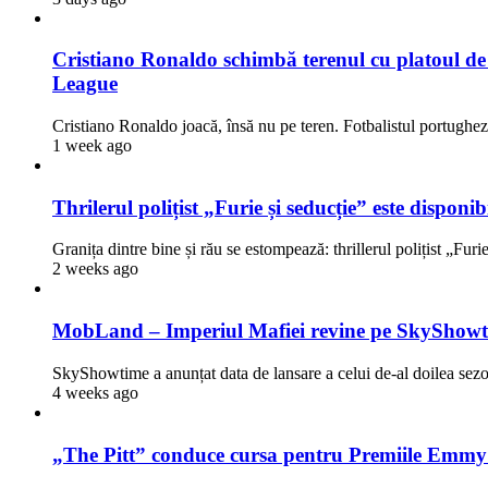
Cristiano Ronaldo schimbă terenul cu platoul de fi
League
Cristiano Ronaldo joacă, însă nu pe teren. Fotbalistul portugh
1 week ago
Thrilerul polițist „Furie și seducție” este dispon
Granița dintre bine și rău se estompează: thrillerul polițist „Fur
2 weeks ago
MobLand – Imperiul Mafiei revine pe SkyShowti
SkyShowtime a anunțat data de lansare a celui de-al doilea 
4 weeks ago
„The Pitt” conduce cursa pentru Premiile Emmy