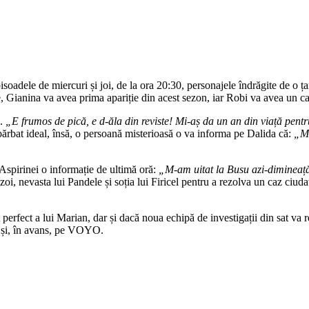
soadele de miercuri și joi, de la ora 20:30, personajele îndrăgite de o 
e, Gianina va avea prima apariție din acest sezon, iar Robi va avea un ca
i.
„E frumos de pică, e d-ăla din reviste! Mi-aș da un an din viață pent
 bărbat ideal, însă, o persoană misterioasă o va informa pe Dalida că:
„Ma
e Aspirinei o informație de ultimă oră:
„M-am uitat la Busu azi-dimineață 
oi, nevasta lui Pandele și soția lui Firicel pentru a rezolva un caz ciuda
 perfect a lui Marian, dar și dacă noua echipă de investigații din sat va 
V și, în avans, pe VOYO.