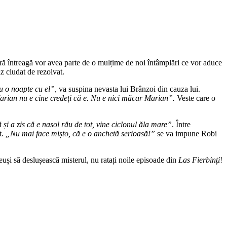
țară întreagă vor avea parte de o mulțime de noi întâmplări ce vor aduce
z ciudat de rezolvat.
ru o noapte cu el”,
va suspina nevasta lui Brânzoi din cauza lui.
rian nu e cine credeți că e. Nu e nici măcar Marian”.
Veste care o
și a zis că e nasol rău de tot, vine ciclonul ăla mare”
. Între
t.
„Nu mai face mișto, că e o anchetă serioasă!”
se va impune Robi
reuși să deslușească misterul, nu ratați noile episoade din
Las Fierbinți
!