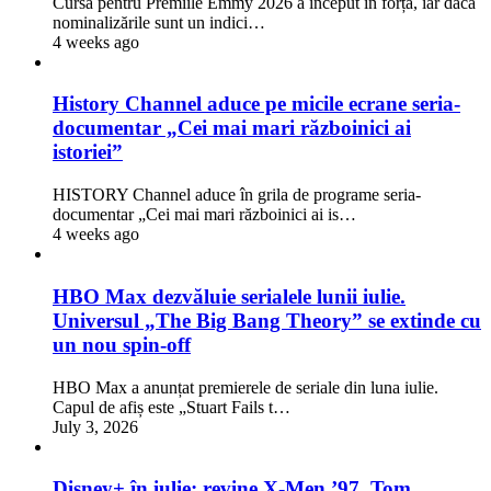
Cursa pentru Premiile Emmy 2026 a început în forță, iar dacă
nominalizările sunt un indici…
4 weeks ago
History Channel aduce pe micile ecrane seria-
documentar „Cei mai mari războinici ai
istoriei”
HISTORY Channel aduce în grila de programe seria-
documentar „Cei mai mari războinici ai is…
4 weeks ago
HBO Max dezvăluie serialele lunii iulie.
Universul „The Big Bang Theory” se extinde cu
un nou spin-off
HBO Max a anunțat premierele de seriale din luna iulie.
Capul de afiș este „Stuart Fails t…
July 3, 2026
Disney+ în iulie: revine X-Men ’97, Tom