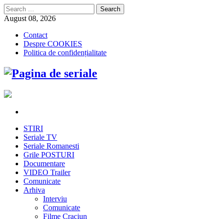
Search
for:
August 08, 2026
Contact
Despre COOKIES
Politica de confidențialitate
STIRI
Seriale TV
Seriale Romanesti
Grile POSTURI
Documentare
VIDEO Trailer
Comunicate
Arhiva
Interviu
Comunicate
Filme Craciun