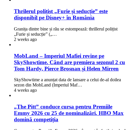
Thrilerul polițist „Furie și seducție” este
disponibil pe Disney+ în România
Granița dintre bine și rău se estompează: thrillerul polițist
„Furie și seducție” („…
2 weeks ago
MobLand – Imperiul Mafiei revine pe
SkyShowtime. Când are premiera sezonul 2 cu
Tom Hardy, Pierce Brosnan și Helen Mirren
SkyShowtime a anunțat data de lansare a celui de-al doilea
sezon din MobLand (Imperiul Maf…
4 weeks ago
„The Pitt” conduce cursa pentru Premiile
Emmy 2026 cu 25 de nominalizări. HBO Max
domină competiția