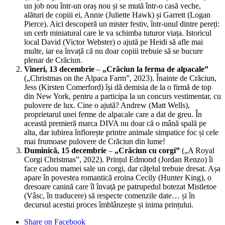
un job nou într-un oraș nou și se mută într-o casă veche,
alături de copiii ei, Annie (Juliette Hawk) și Garrett (Logan
Pierce). Aici descoperă un mister festiv, într-unul dintre pereți:
un cerb miniatural care le va schimba tuturor viața. Istoricul
local David (Victor Webster) o ajută pe Heidi să afle mai
multe, iar ea învață că nu doar copiii trebuie să se bucure
plenar de Crăciun.
Vineri, 13 decembrie
–
„Crăciun la ferma de alpacale”
(„Christmas on the Alpaca Farm”, 2023). Înainte de Crăciun,
Jess (Kirsten Comerford) își dă demisia de la o firmă de top
din New York, pentru a participa la un concurs vestimentar, cu
pulovere de lux. Cine o ajută? Andrew (Matt Wells),
proprietarul unei ferme de alpacale care a dat de greu. În
această premieră marca DIVA nu doar că o mână spală pe
alta, dar iubirea înflorește printre animale simpatice foc și cele
mai frumoase pulovere de Crăciun din lume!
Duminică, 15 decembrie
–
„Crăciun cu corgi”
(„A Royal
Corgi Christmas”, 2022). Prințul Edmond (Jordan Renzo) îi
face cadou mamei sale un corgi, dar cățelul trebuie dresat. Așa
apare în povestea romantică eroina Cecily (Hunter King), o
dresoare canină care îl învață pe patrupedul botezat Mistletoe
(Vâsc, în traducere) să respecte comenzile date… și în
decursul acestui proces îmblânzește și inima prințului.
Share on Facebook