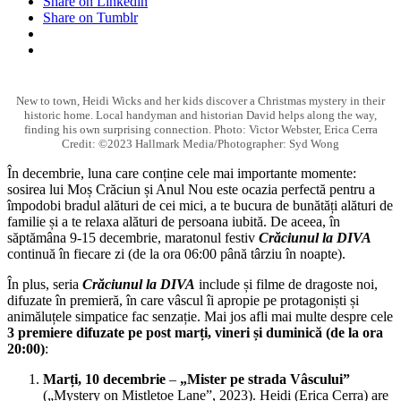
Share on Linkedin
Share on Tumblr
New to town, Heidi Wicks and her kids discover a Christmas mystery in their
historic home. Local handyman and historian David helps along the way,
finding his own surprising connection. Photo: Victor Webster, Erica Cerra
Credit: ©2023 Hallmark Media/Photographer: Syd Wong
În decembrie, luna care conține cele mai importante momente:
sosirea lui Moș Crăciun și Anul Nou este ocazia perfectă pentru a
împodobi bradul alături de cei mici, a te bucura de bunătăți alături de
familie și a te relaxa alături de persoana iubită. De aceea, în
săptămâna 9-15 decembrie, maratonul festiv
Crăciunul la DIVA
continuă în fiecare zi (de la ora 06:00 până târziu în noapte).
În plus, seria
Crăciunul la DIVA
include și filme de dragoste noi,
difuzate în premieră, în care vâscul îi apropie pe protagoniști și
animăluțele simpatice fac senzație. Mai jos afli mai multe despre cele
3 premiere difuzate pe post
marți, vineri și duminică (de la ora
20:00)
:
Marți, 10
decembrie
–
„Mister pe strada Vâscului”
(„Mystery on Mistletoe Lane”, 2023). Heidi (Erica Cerra) are