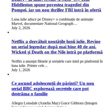
Hiddleston spune povestea tragediei din
Pompei, iar un nou thriller FBI intră în ofertă
Luna iulie aduce pe Disney+ o combinație de animație
Marvel, documentare National Geograph…
July 2, 2026
Netflix a dezvăluit noutățile lunii iulie. Revine
un serial legendar după mai bine 40 de ani.
Wicked și Death on the Nile intră pe platformă
Netflix a anunțat filmele și serialele care intră pe platformă în
luna iulie. Printre cele…
July 1, 2026
Ce ascund adolescenții de părinți? Un nou
serial BBC explorează secretele care pot
destrăma o familie
Allegra Lonsdale (Amelia May) Grace Gibbons (Imogen