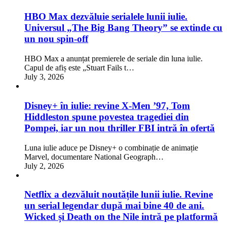
HBO Max dezvăluie serialele lunii iulie.
Universul „The Big Bang Theory” se extinde cu
un nou spin-off
HBO Max a anunțat premierele de seriale din luna iulie.
Capul de afiș este „Stuart Fails t…
July 3, 2026
Disney+ în iulie: revine X-Men ’97, Tom
Hiddleston spune povestea tragediei din
Pompei, iar un nou thriller FBI intră în ofertă
Luna iulie aduce pe Disney+ o combinație de animație
Marvel, documentare National Geograph…
July 2, 2026
Netflix a dezvăluit noutățile lunii iulie. Revine
un serial legendar după mai bine 40 de ani.
Wicked și Death on the Nile intră pe platformă