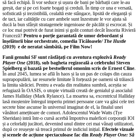
să facă echipă. Îi vor seduce și ușura de bani pe bărbații care le-au
greșit, dar și pe cei foarte bogați și creduli. În timp ce una e versată,
sofisticată și irezistibilă, cealaltă este stângace, lipsită de eleganță și
de tact, iar calitățile cu care ambele sunt înzestrate le vor ajuta să
ducă la bun sfârșit stratagemele ingenioase de păcălit și escrocat. Și
ce loc mai potrivit de furat inimi și golit conturi decât însorita Rivieră
Franceză?
Pentru o porție garantată de umor debordant și
înșelătorii bine orchestrate, comedia Ticăloasele
/ The Hustle
(2019)
e de neratat sâmbătă, pe Film Now!
Fanii genului SF sunt răsfățați cu aventura explozivă
Ready
Player One
(2018), sub bagheta regizorală a celebrului Steven
Spielberg și bazată pe bestsellerul omonim scris de Ernest Cline
.
În anul 2045, lumea se află în haos și la un pas de colaps din cauza
suprapopulării, iar resursele limitate îi forțează pe oameni să trăiască
la limita sărăciei. Pentru a evada din realitatea sumbră, aceștia se
refugiază în OASIS, o utopie virtuală creată de genialul şi asocialul
James Halliday (Mark Rylance). La moartea sa, excentricul Halliday
lasă moștenire întregul imperiu primei persoane care va găsi cele trei
secrete bine ascunse în universul imaginat de el, la finalul unei
vânători amețitoare de comori. Adolescentul Wade Watts (Tye
Sheridan) intră într-o cursă acerbă împotriva maleficei corporații IOI
și a celorlalți jucători, devenind unul dintre cei mai vânați utilizatori,
după ce reușește să treacă primul de indiciul inițial.
Efectele vizuale
și scenele de acțiune spectaculoase fac din
Ready Player One: Să