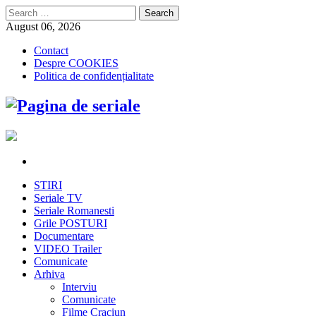
Search
for:
August 06, 2026
Contact
Despre COOKIES
Politica de confidențialitate
STIRI
Seriale TV
Seriale Romanesti
Grile POSTURI
Documentare
VIDEO Trailer
Comunicate
Arhiva
Interviu
Comunicate
Filme Craciun