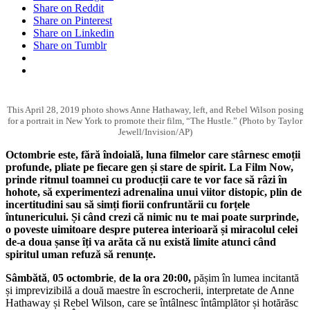
Share on Reddit
Share on Pinterest
Share on Linkedin
Share on Tumblr
This April 28, 2019 photo shows Anne Hathaway, left, and Rebel Wilson posing
for a portrait in New York to promote their film, “The Hustle.” (Photo by Taylor
Jewell/Invision/AP)
Octombrie este, fără îndoială, luna filmelor care stârnesc emo
ții
profunde, pliate pe fiecare gen și stare de spirit.
La Film Now,
prinde ritmul toamnei cu producții care te vor face să râzi în
hohote, să experimentezi adrenalina unui viitor distopic, plin de
incertitudini sau să simți fiorii confruntării cu forțele
întunericului. Și când crezi că nimic nu te mai poate surprinde,
o poveste uimitoare despre puterea interioară și miracolul celei
de-a doua șanse îți va arăta că nu există limite atunci când
spiritul uman refuză să renunțe.
Sâmbătă
,
05 octombrie
,
de la ora 20:00,
pășim în lumea incitantă
și imprevizibilă a două maestre în escrocherii, interpretate de Anne
Hathaway și Rebel Wilson, care se întâlnesc întâmplător și hotărăsc