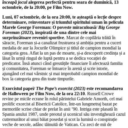
înceapă jocul
alegerea perfectă pentru seara de duminică, 13
octombrie, de la 20:00, pe Film Now.
Luni, 07 octombrie, de la ora 20:00, te așteaptă o lecție despre
determinare, reinventare și triumful spiritului uman în pelicula
Marele George Foreman: O poveste miraculoasă/
Big George
Foreman (2023
), inspirată de una dintre cele mai
surprinzătoare reveniri sportive
. Marcat de copilăria trăită în
săracie, Foreman și-a canalizat frustrarea și ambiția pentru a cuceri
medalia de aur la Jocurile Olimpice și titlul de campion mondial la
categoria grea. Aflat la un pas de moarte, și-a descoperit credința și a
lăsat în urmă ringul de luptă pentru a se dedica vocației de
predicator. Însă atunci când greutățile financiare îi afectează familia
și comunitatea, Foreman se întoarce în arenă și scrie istorie,
ajungând cel mai vârstnic și mai improbabil campion mondial de
box la categoria grea din toate timpurile.
Exorcistul papei/
The Pope’s exorcist (2023)
este recomandarea
de Halloween pe Film Now, de la ora 22:10
. Russell Crowe
revine pe micile ecrane în rolul părintelui Gabriele Amorth, cel mai
prolific exorcist al Bisericii Catolice, într-un lungmetraj bazat pe
memoriile scrise chiar de prelat în anii ’90. Intriga este plasată în
Spania anului 1987, unde preotul și ucenicul său investighează cazul
cutremurător al unui băiat posedat și scot la lumină o conspirație
veche de secole, adânc tăinuită de Vatican. Cu zeci de mii de