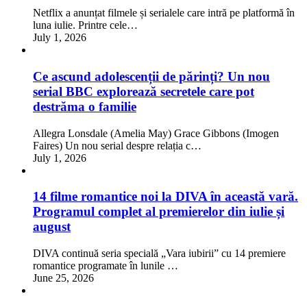
Netflix a anunțat filmele și serialele care intră pe platformă în
luna iulie. Printre cele…
July 1, 2026
Ce ascund adolescenții de părinți? Un nou
serial BBC explorează secretele care pot
destrăma o familie
Allegra Lonsdale (Amelia May) Grace Gibbons (Imogen
Faires) Un nou serial despre relația c…
July 1, 2026
14 filme romantice noi la DIVA în această vară.
Programul complet al premierelor din iulie și
august
DIVA continuă seria specială „Vara iubirii” cu 14 premiere
romantice programate în lunile …
June 25, 2026