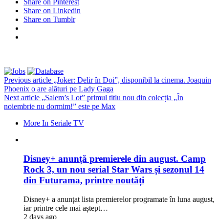
Share on Pinterest
Share on Linkedin
Share on Tumblr
Previous article
„Joker: Delir în Doi”, disponibil la cinema. Joaquin
Phoenix o are alături pe Lady Gaga
Next article
„Salem’s Lot” primul titlu nou din colecția „În
noiembrie nu dormim!” este pe Max
More In Seriale TV
Disney+ anunță premierele din august. Camp
Rock 3, un nou serial Star Wars și sezonul 14
din Futurama, printre noutăți
Disney+ a anunțat lista premierelor programate în luna august,
iar printre cele mai aștept…
2 days ago