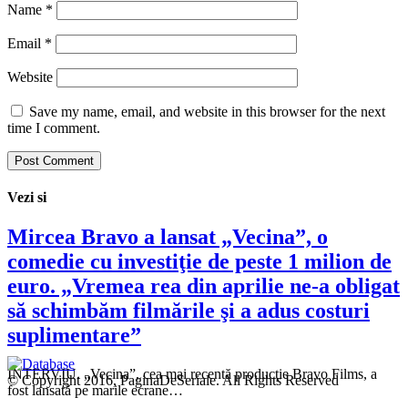
Name
*
Email
*
Website
Save my name, email, and website in this browser for the next
time I comment.
Vezi si
Mircea Bravo a lansat „Vecina”, o
comedie cu investiţie de peste 1 milion de
euro. „Vremea rea din aprilie ne-a obligat
să schimbăm filmările şi a adus costuri
suplimentare”
INTERVIU. „Vecina”, cea mai recentă producţie Bravo Films, a
© Copyright 2016, PaginaDeSeriale. All Rights Reserved
fost lansată pe marile ecrane…