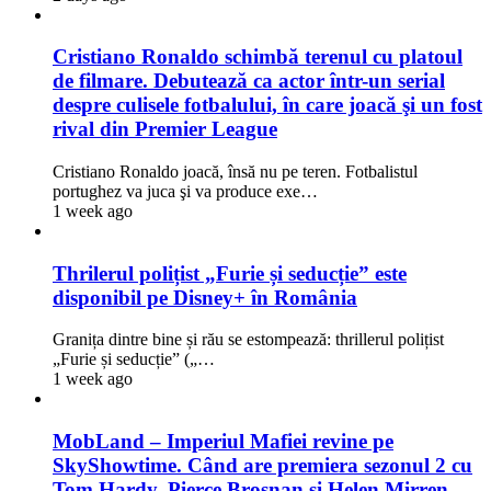
Cristiano Ronaldo schimbă terenul cu platoul
de filmare. Debutează ca actor într-un serial
despre culisele fotbalului, în care joacă şi un fost
rival din Premier League
Cristiano Ronaldo joacă, însă nu pe teren. Fotbalistul
portughez va juca şi va produce exe…
1 week ago
Thrilerul polițist „Furie și seducție” este
disponibil pe Disney+ în România
Granița dintre bine și rău se estompează: thrillerul polițist
„Furie și seducție” („…
1 week ago
MobLand – Imperiul Mafiei revine pe
SkyShowtime. Când are premiera sezonul 2 cu
Tom Hardy, Pierce Brosnan și Helen Mirren