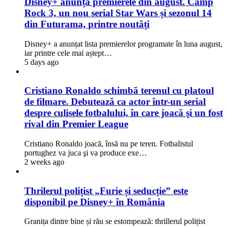
Disney+ anunță premierele din august. Camp
Rock 3, un nou serial Star Wars și sezonul 14
din Futurama, printre noutăți
Disney+ a anunțat lista premierelor programate în luna august,
iar printre cele mai aștept…
5 days ago
Cristiano Ronaldo schimbă terenul cu platoul
de filmare. Debutează ca actor într-un serial
despre culisele fotbalului, în care joacă şi un fost
rival din Premier League
Cristiano Ronaldo joacă, însă nu pe teren. Fotbalistul
portughez va juca şi va produce exe…
2 weeks ago
Thrilerul polițist „Furie și seducție” este
disponibil pe Disney+ în România
Granița dintre bine și rău se estompează: thrillerul polițist