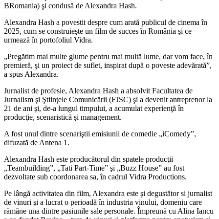
BRomania) şi condusă de Alexandra Hash.
Alexandra Hash a povestit despre cum arată publicul de cinema în
2025, cum se construieşte un film de succes în România şi ce
urmează în portofoliul Vidra.
„Pregătim mai multe glume pentru mai multă lume, dar vom face, în
premieră, şi un proiect de suflet, inspirat după o poveste adevărată”,
a spus Alexandra.
Jurnalist de profesie, Alexandra Hash a absolvit Facultatea de
Jurnalism şi Ştiinţele Comunicării (FJSC) şi a devenit antreprenor la
21 de ani şi, de-a lungul timpului, a acumulat experienţă în
producţie, scenaristică şi management.
A fost unul dintre scenariştii emisiunii de comedie „iComedy”,
difuzată de Antena 1.
Alexandra Hash este producătorul din spatele producţii
„Teambuilding”, „Tati Part-Time” şi „Buzz House” au fost
dezvoltate sub coordonarea sa, în cadrul Vidra Productions.
Pe lângă activitatea din film, Alexandra este şi degustător si jurnalist
de vinuri şi a lucrat o perioadă în industria vinului, domeniu care
rămâne una dintre pasiunile sale personale. Împreună cu Alina Iancu