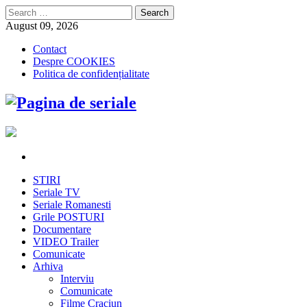
Search
for:
August 09, 2026
Contact
Despre COOKIES
Politica de confidențialitate
STIRI
Seriale TV
Seriale Romanesti
Grile POSTURI
Documentare
VIDEO Trailer
Comunicate
Arhiva
Interviu
Comunicate
Filme Craciun