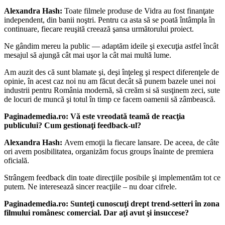
Alexandra Hash:
Toate filmele produse de Vidra au fost finanţate
independent, din banii noştri. Pentru ca asta să se poată întâmpla în
continuare, fiecare reuşită creează şansa următorului proiect.
Ne gândim mereu la public — adaptăm ideile şi execuţia astfel încât
mesajul să ajungă cât mai uşor la cât mai multă lume.
Am auzit des că sunt blamate şi, deşi înţeleg şi respect diferenţele de
opinie, în acest caz noi nu am făcut decât să punem bazele unei noi
industrii pentru România modernă, să creăm si să susţinem zeci, sute
de locuri de muncă şi totul în timp ce facem oamenii să zâmbească.
Paginademedia.ro: Vă este vreodată teamă de reacţia
publicului? Cum gestionaţi feedback-ul?
Alexandra Hash:
Avem emoţii la fiecare lansare. De aceea, de câte
ori avem posibilitatea, organizăm focus groups înainte de premiera
oficială.
Strângem feedback din toate direcţiile posibile şi implementăm tot ce
putem. Ne interesează sincer reacţiile – nu doar cifrele.
Paginademedia.ro: Sunteţi cunoscuţi drept trend-setteri în zona
filmului românesc comercial. Dar aţi avut şi insuccese?