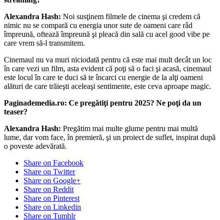
Alexandra Hash:
Noi susţinem filmele de cinema şi credem că
nimic nu se compară cu energia unor sute de oameni care râd
împreună, oftează împreună şi pleacă din sală cu acel good vibe pe
care vrem să-l transmitem.
Cinemaul nu va muri niciodată pentru că este mai mult decât un loc
în care vezi un film, asta evident că poţi să o faci şi acasă, cinemaul
este locul în care te duci să te încarci cu energie de la alţi oameni
alături de care trăieşti aceleaşi sentimente, este ceva aproape magic.
Paginademedia.ro: Ce pregătiţi pentru 2025? Ne poţi da un
teaser?
Alexandra Hash:
Pregătim mai multe glume pentru mai multă
lume, dar vom face, în premieră, şi un proiect de suflet, inspirat după
o poveste adevărată.
Share on Facebook
Share on Twitter
Share on Google+
Share on Reddit
Share on Pinterest
Share on Linkedin
Share on Tumblr