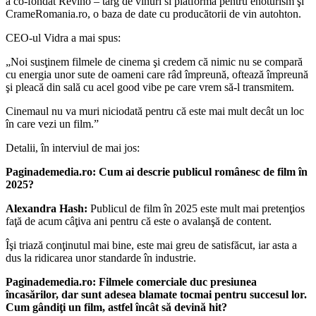
a co-fondat Revino – targ de vinuri si platforma pentru enoturism şi
CrameRomania.ro, o baza de date cu producătorii de vin autohton.
CEO-ul Vidra a mai spus:
„Noi susţinem filmele de cinema şi credem că nimic nu se compară
cu energia unor sute de oameni care râd împreună, oftează împreună
şi pleacă din sală cu acel good vibe pe care vrem să-l transmitem.
Cinemaul nu va muri niciodată pentru că este mai mult decât un loc
în care vezi un film.”
Detalii, în interviul de mai jos:
Paginademedia.ro: Cum ai descrie publicul românesc de film în
2025?
Alexandra Hash:
Publicul de film în 2025 este mult mai pretenţios
faţă de acum câţiva ani pentru că este o avalanşă de content.
Îşi triază conţinutul mai bine, este mai greu de satisfăcut, iar asta a
dus la ridicarea unor standarde în industrie.
Paginademedia.ro: Filmele comerciale duc presiunea
încasărilor, dar sunt adesea blamate tocmai pentru succesul lor.
Cum gândiţi un film, astfel încât să devină hit?