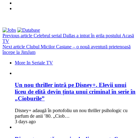
Previous article
Celebrul serial Dallas a intrat în grila postului Acasă
TV
Next article
Clubul Micilor Castane – o nouă aventură prietenoasă
începe la JimJam
More In Seriale TV
Un nou thriller intră pe Disney+. Elevii unui
liceu de elită devin ținta unui criminal în serie în
„Cioburile”
Disney+ adaugă în portofoliu un nou thriller psihologic cu
parfum de anii ’80. „Ciob…
3 days ago