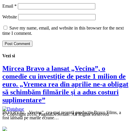
Email
*
Website
Save my name, email, and website in this browser for the next
time I comment.
Vezi si
Mircea Bravo a lansat „Vecina”, o
comedie cu investiţie de peste 1 milion de
euro. „Vremea rea din aprilie ne-a obligat
să schimbăm filmările şi a adus costuri
suplimentare”
INTERVIU. „Vecina”, cea mai recentă producţie Bravo Films, a
© Copyright 2016, PaginaDeSeriale. All Rights Reserved
fost lansată pe marile ecrane…