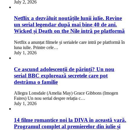
July 2, 2026
Netflix a dezvăluit noutățile lunii iulie. Revine
un serial legendar după mai bine 40 de ani.
Wicked și Death on the Nile intră pe platformă
Netflix a anunțat filmele și serialele care intră pe platformă în
luna iulie. Printre cele…
July 1, 2026
Ce ascund adolescenții de părinți? Un nou
serial BBC explorează secretele care pot
destrăma o familie
Allegra Lonsdale (Amelia May) Grace Gibbons (Imogen
Faires) Un nou serial despre relația c…
July 1, 2026
14 filme romantice noi la DIVA în această vară.
Programul complet al premierelor din iulie și