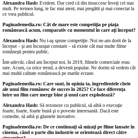
Alexandra Hash:
Evident. Dar cred că din insuccese înveţi cel mai
mult. Pe termen lung, te fac mai atent, mai pregătit şi mai conectat la
ce vrea publicul.
Paginademedia.ro: Cât de mare este competiţia pe piaţa
românească acum, comparativ cu momentul în care aţi început?
Alexandra Hash:
Nu i-aş spune competiţie. Noi ne-am dorit de la
început – şi am încurajat constant – să existe cât mai multe filme
româneşti pentru public.
Într-adevăr, când am început noi, în 2019, filmele comerciale erau
rare. Acum, ca orice trend, a devenit popular. Ne dorim să vedem cât
mai multă calitate românească pe marile ecrane.
Paginademedia.ro: Care sunt, în opinia ta, ingredientele cheie
ale unui film românesc de succes în 2025? Ce face diferenţa
între un film care merge bine şi unul care explodează?
Alexandra Hash:
Să rezoneze cu publicul, să aibă o execuţie
foarte, foarte, foarte bună şi o poveste interesantă. Dacă este
comedie, să aibă şi glumele inovative.
Paginademedia.ro: De ce continuaţi să mizaţi pe filme lansate în
cinema, când o parte din industrie se orientează direct către
streaming?