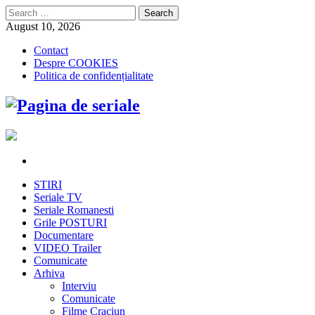
Search
for:
August 10, 2026
Contact
Despre COOKIES
Politica de confidențialitate
STIRI
Seriale TV
Seriale Romanesti
Grile POSTURI
Documentare
VIDEO Trailer
Comunicate
Arhiva
Interviu
Comunicate
Filme Craciun