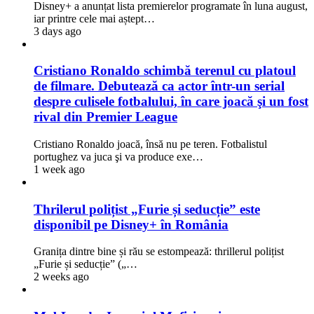
Disney+ a anunțat lista premierelor programate în luna august,
iar printre cele mai aștept…
3 days ago
Cristiano Ronaldo schimbă terenul cu platoul
de filmare. Debutează ca actor într-un serial
despre culisele fotbalului, în care joacă şi un fost
rival din Premier League
Cristiano Ronaldo joacă, însă nu pe teren. Fotbalistul
portughez va juca şi va produce exe…
1 week ago
Thrilerul polițist „Furie și seducție” este
disponibil pe Disney+ în România
Granița dintre bine și rău se estompează: thrillerul polițist
„Furie și seducție” („…
2 weeks ago