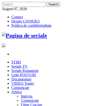
Search
for:
August 07, 2026
Contact
Despre COOKIES
Politica de confidențialitate
STIRI
Seriale TV
Seriale Romanesti
Grile POSTURI
Documentare
VIDEO Trailer
Comunicate
Arhiva
Interviu
Comunicate
Filme Craciun