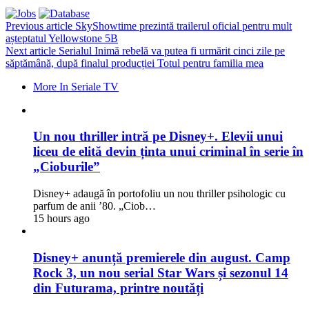
Previous article
SkyShowtime prezintă trailerul oficial pentru mult
așteptatul Yellowstone 5B
Next article
Serialul Inimă rebelă va putea fi urmărit cinci zile pe
săptămână, după finalul producției Totul pentru familia mea
More In Seriale TV
Un nou thriller intră pe Disney+. Elevii unui
liceu de elită devin ținta unui criminal în serie în
„Cioburile”
Disney+ adaugă în portofoliu un nou thriller psihologic cu
parfum de anii ’80. „Ciob…
15 hours ago
Disney+ anunță premierele din august. Camp
Rock 3, un nou serial Star Wars și sezonul 14
din Futurama, printre noutăți