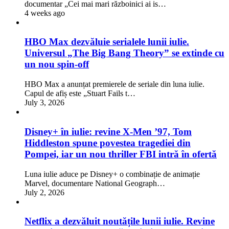
documentar „Cei mai mari războinici ai is…
4 weeks ago
HBO Max dezvăluie serialele lunii iulie.
Universul „The Big Bang Theory” se extinde cu
un nou spin-off
HBO Max a anunțat premierele de seriale din luna iulie.
Capul de afiș este „Stuart Fails t…
July 3, 2026
Disney+ în iulie: revine X-Men ’97, Tom
Hiddleston spune povestea tragediei din
Pompei, iar un nou thriller FBI intră în ofertă
Luna iulie aduce pe Disney+ o combinație de animație
Marvel, documentare National Geograph…
July 2, 2026
Netflix a dezvăluit noutățile lunii iulie. Revine