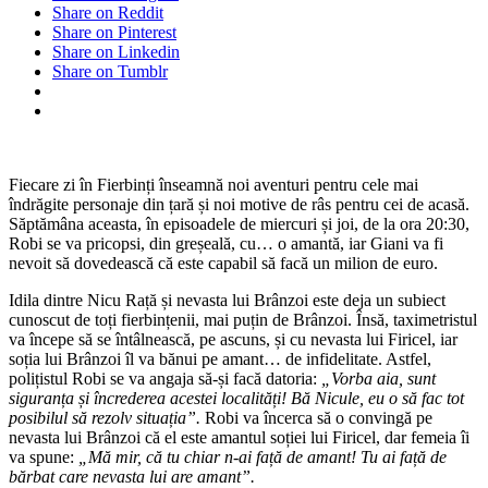
Share on Reddit
Share on Pinterest
Share on Linkedin
Share on Tumblr
Fiecare zi în Fierbinți înseamnă noi aventuri pentru cele mai
îndrăgite personaje din țară și noi motive de râs pentru cei de acasă.
Săptămâna aceasta, în episoadele de miercuri și joi, de la ora 20:30,
Robi se va pricopsi, din greșeală, cu… o amantă, iar Giani va fi
nevoit să dovedească că este capabil să facă un milion de euro.
Idila dintre Nicu Rață și nevasta lui Brânzoi este deja un subiect
cunoscut de toți fierbințenii, mai puțin de Brânzoi. Însă, taximetristul
va începe să se întâlnească, pe ascuns, și cu nevasta lui Firicel, iar
soția lui Brânzoi îl va bănui pe amant… de infidelitate. Astfel,
polițistul Robi se va angaja să-și facă datoria:
„Vorba aia, sunt
siguranța și încrederea acestei localități! Bă Nicule, eu o să fac tot
posibilul să rezolv situația”.
Robi va încerca să o convingă pe
nevasta lui Brânzoi că el este amantul soției lui Firicel, dar femeia îi
va spune:
„Mă mir, că
tu chiar n-ai față de amant! Tu ai față de
bărbat care nevasta lui are amant”
.