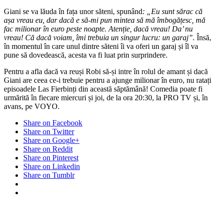
Giani se va lăuda în fața unor săteni, spunând
: „Eu sunt sărac că
așa vreau eu, dar dacă e să-mi pun mintea să mă îmbogățesc, mă
fac milionar în euro peste noapte. Atenție, dacă vreau! Da’ nu
vreau! Că dacă voiam, îmi trebuia un singur lucru: un garaj”.
Însă,
în momentul în care unul dintre săteni îi va oferi un garaj și îl va
pune să dovedească, acesta va fi luat prin surprindere.
Pentru a afla dacă va reuși Robi să-și intre în rolul de amant și dacă
Giani are ceea ce-i trebuie pentru a ajunge milionar în euro, nu ratați
episoadele Las Fierbinți din această săptămână! Comedia poate fi
urmărită în fiecare miercuri și joi, de la ora 20:30, la PRO TV și, în
avans, pe VOYO.
Share on Facebook
Share on Twitter
Share on Google+
Share on Reddit
Share on Pinterest
Share on Linkedin
Share on Tumblr