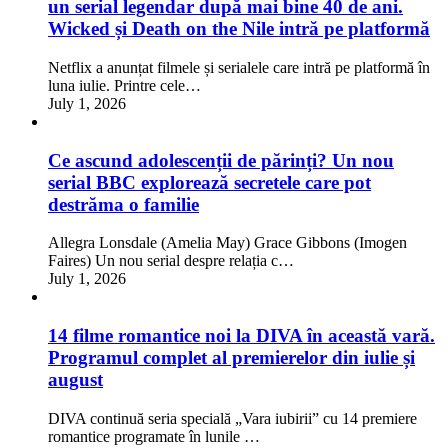
un serial legendar după mai bine 40 de ani.
Wicked și Death on the Nile intră pe platformă
Netflix a anunțat filmele și serialele care intră pe platformă în
luna iulie. Printre cele…
July 1, 2026
Ce ascund adolescenții de părinți? Un nou
serial BBC explorează secretele care pot
destrăma o familie
Allegra Lonsdale (Amelia May) Grace Gibbons (Imogen
Faires) Un nou serial despre relația c…
July 1, 2026
14 filme romantice noi la DIVA în această vară.
Programul complet al premierelor din iulie și
august
DIVA continuă seria specială „Vara iubirii” cu 14 premiere
romantice programate în lunile …