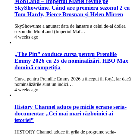
MobLand – Imperiul Mafiei revine pe
SkyShowtime. Când are premiera sezonul 2 cu
Tom Hardy, Pierce Brosnan și Helen Mirren
SkyShowtime a anunțat data de lansare a celui de-al doilea
sezon din MobLand (Imperiul Maf…
4 weeks ago
„The Pitt” conduce cursa pentru Premiile
Emmy 2026 cu 25 de nominalizări. HBO Max
domină competiția
Cursa pentru Premiile Emmy 2026 a început în forță, iar dacă
nominalizările sunt un indici…
4 weeks ago
History Channel aduce pe micile ecrane seria-
documentar „Cei mai mari războinici ai
istoriei”
HISTORY Channel aduce în grila de programe seria-