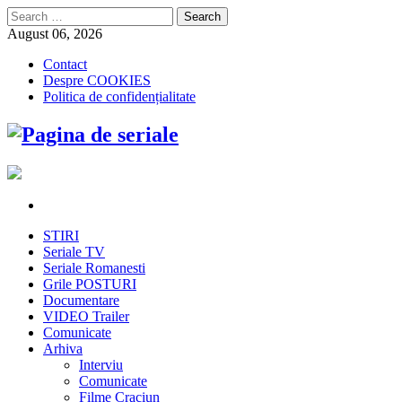
Search
for:
August 06, 2026
Contact
Despre COOKIES
Politica de confidențialitate
STIRI
Seriale TV
Seriale Romanesti
Grile POSTURI
Documentare
VIDEO Trailer
Comunicate
Arhiva
Interviu
Comunicate
Filme Craciun