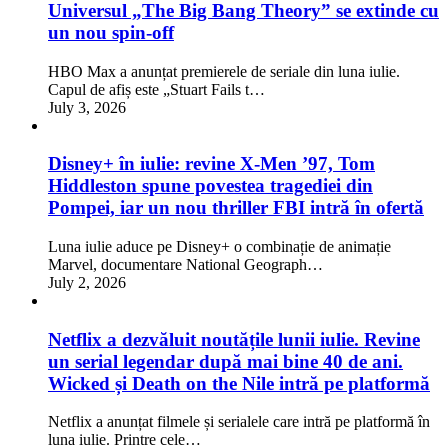
Universul „The Big Bang Theory” se extinde cu
un nou spin-off
HBO Max a anunțat premierele de seriale din luna iulie.
Capul de afiș este „Stuart Fails t…
July 3, 2026
Disney+ în iulie: revine X-Men ’97, Tom
Hiddleston spune povestea tragediei din
Pompei, iar un nou thriller FBI intră în ofertă
Luna iulie aduce pe Disney+ o combinație de animație
Marvel, documentare National Geograph…
July 2, 2026
Netflix a dezvăluit noutățile lunii iulie. Revine
un serial legendar după mai bine 40 de ani.
Wicked și Death on the Nile intră pe platformă
Netflix a anunțat filmele și serialele care intră pe platformă în
luna iulie. Printre cele…