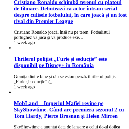
Cristiano Ronaldo schimbă terenul cu platoul
de filmare. Debutează ca actor într-un serial
despre culisele fotbalului, în care joacă şi un fost
rival din Premier League
Cristiano Ronaldo joacă, însă nu pe teren. Fotbalistul
portughez va juca şi va produce exe…
1 week ago
Thrilerul polițist „Furie și seducție” este
disponibil pe Disney+ în România
Granița dintre bine și rău se estompează: thrillerul polițist
„Furie și seducție” („…
1 week ago
MobLand – Imperiul Mafiei revine pe
SkyShowtime. Când are premiera sezonul 2 cu
Tom Hardy, Pierce Brosnan și Helen Mirren
SkyShowtime a anunțat data de lansare a celui de-al doilea