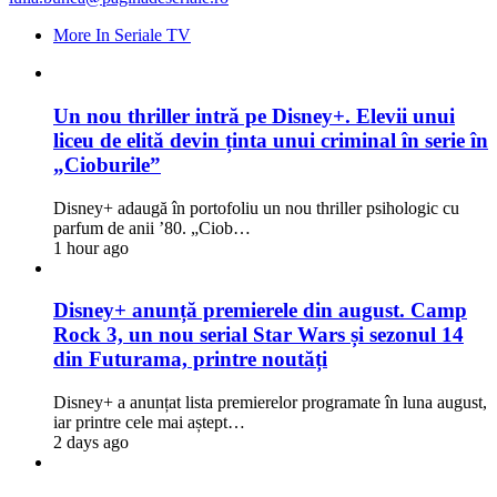
More In Seriale TV
Un nou thriller intră pe Disney+. Elevii unui
liceu de elită devin ținta unui criminal în serie în
„Cioburile”
Disney+ adaugă în portofoliu un nou thriller psihologic cu
parfum de anii ’80. „Ciob…
1 hour ago
Disney+ anunță premierele din august. Camp
Rock 3, un nou serial Star Wars și sezonul 14
din Futurama, printre noutăți
Disney+ a anunțat lista premierelor programate în luna august,
iar printre cele mai aștept…
2 days ago