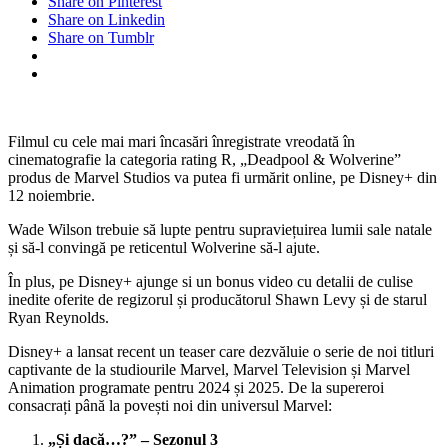
Share on Pinterest
Share on Linkedin
Share on Tumblr
Filmul cu cele mai mari încasări înregistrate vreodată în
cinematografie la categoria rating R, „Deadpool & Wolverine”
produs de Marvel Studios va putea fi urmărit online, pe Disney+ din
12 noiembrie.
Wade Wilson trebuie să lupte pentru supraviețuirea lumii sale natale
și să-l convingă pe reticentul Wolverine să-l ajute.
În plus, pe Disney+ ajunge si un bonus video cu detalii de culise
inedite oferite de regizorul și producătorul Shawn Levy și de starul
Ryan Reynolds.
Disney+ a lansat recent un teaser care dezvăluie o serie de noi titluri
captivante de la studiourile Marvel, Marvel Television și Marvel
Animation programate pentru 2024 și 2025. De la supereroi
consacrați până la povești noi din universul Marvel:
„Și dacă…?” – Sezonul 3