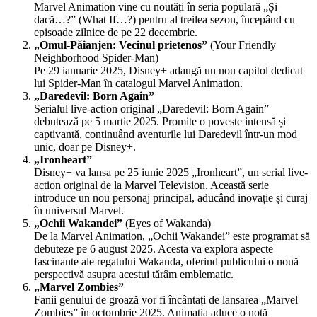
Marvel Animation vine cu noutăți în seria populară „Și
dacă…?” (What If…?) pentru al treilea sezon, începând cu
episoade zilnice de pe 22 decembrie.
„Omul-Păianjen: Vecinul prietenos”
(Your Friendly
Neighborhood Spider-Man)
Pe 29 ianuarie 2025, Disney+ adaugă un nou capitol dedicat
lui Spider-Man în catalogul Marvel Animation.
„Daredevil: Born Again”
Serialul live-action original „Daredevil: Born Again”
debutează pe 5 martie 2025. Promite o poveste intensă și
captivantă, continuând aventurile lui Daredevil într-un mod
unic, doar pe Disney+.
„Ironheart”
Disney+ va lansa pe 25 iunie 2025 „Ironheart”, un serial live-
action original de la Marvel Television. Această serie
introduce un nou personaj principal, aducând inovație și curaj
în universul Marvel.
„Ochii Wakandei”
(Eyes of Wakanda)
De la Marvel Animation, „Ochii Wakandei” este programat să
debuteze pe 6 august 2025. Acesta va explora aspecte
fascinante ale regatului Wakanda, oferind publicului o nouă
perspectivă asupra acestui tărâm emblematic.
„Marvel Zombies”
Fanii genului de groază vor fi încântați de lansarea „Marvel
Zombies” în octombrie 2025. Animația aduce o notă