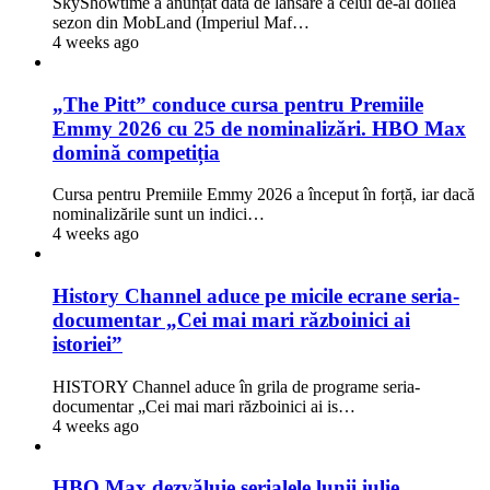
SkyShowtime a anunțat data de lansare a celui de-al doilea
sezon din MobLand (Imperiul Maf…
4 weeks ago
„The Pitt” conduce cursa pentru Premiile
Emmy 2026 cu 25 de nominalizări. HBO Max
domină competiția
Cursa pentru Premiile Emmy 2026 a început în forță, iar dacă
nominalizările sunt un indici…
4 weeks ago
History Channel aduce pe micile ecrane seria-
documentar „Cei mai mari războinici ai
istoriei”
HISTORY Channel aduce în grila de programe seria-
documentar „Cei mai mari războinici ai is…
4 weeks ago
HBO Max dezvăluie serialele lunii iulie.