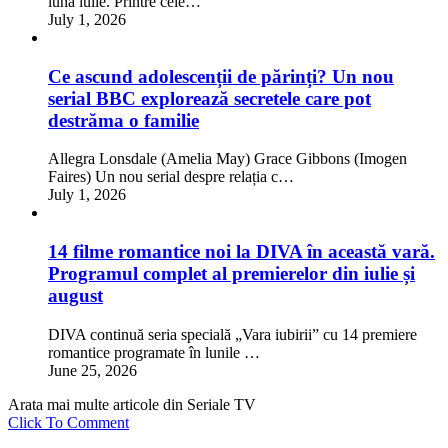
luna iulie. Printre cele…
July 1, 2026
Ce ascund adolescenții de părinți? Un nou
serial BBC explorează secretele care pot
destrăma o familie
Allegra Lonsdale (Amelia May) Grace Gibbons (Imogen
Faires) Un nou serial despre relația c…
July 1, 2026
14 filme romantice noi la DIVA în această vară.
Programul complet al premierelor din iulie și
august
DIVA continuă seria specială „Vara iubirii” cu 14 premiere
romantice programate în lunile …
June 25, 2026
Arata mai multe articole din Seriale TV
Click To Comment