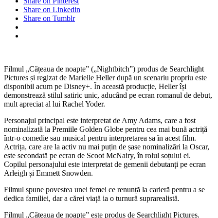
Share on Pinterest
Share on Linkedin
Share on Tumblr
Filmul „Cățeaua de noapte” („Nightbitch”) produs de Searchlight
Pictures și regizat de Marielle Heller după un scenariu propriu este
disponibil acum pe Disney+. În această producție, Heller își
demonstrează stilul satiric unic, aducând pe ecran romanul de debut,
mult apreciat al lui Rachel Yoder.
Personajul principal este interpretat de Amy Adams, care a fost
nominalizată la Premiile Golden Globe pentru cea mai bună actriță
într-o comedie sau musical pentru interpretarea sa în acest film.
Actrița, care are la activ nu mai puțin de șase nominalizări la Oscar,
este secondată pe ecran de Scoot McNairy, în rolul soțului ei.
Copilul personajului este interpretat de gemenii debutanți pe ecran
Arleigh și Emmett Snowden.
Filmul spune povestea unei femei ce renunță la carieră pentru a se
dedica familiei, dar a cărei viață ia o turnură suprarealistă.
Filmul „Cățeaua de noapte” este produs de Searchlight Pictures.