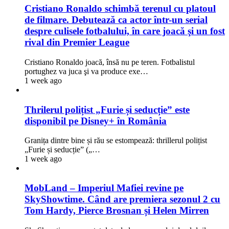
Cristiano Ronaldo schimbă terenul cu platoul
de filmare. Debutează ca actor într-un serial
despre culisele fotbalului, în care joacă şi un fost
rival din Premier League
Cristiano Ronaldo joacă, însă nu pe teren. Fotbalistul
portughez va juca şi va produce exe…
1 week ago
Thrilerul polițist „Furie și seducție” este
disponibil pe Disney+ în România
Granița dintre bine și rău se estompează: thrillerul polițist
„Furie și seducție” („…
1 week ago
MobLand – Imperiul Mafiei revine pe
SkyShowtime. Când are premiera sezonul 2 cu
Tom Hardy, Pierce Brosnan și Helen Mirren