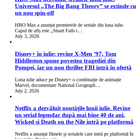
Universul „The Big Bang Theory” se extinde cu
un nou spin-off
HBO Max a anunțat premierele de seriale din luna iulie.
Capul de afiș este „Stuart Fails t…
July 3, 2026
Disney+ în iulie: revine X-Men ’97, Tom
Hiddleston spune povestea tragediei din
Pompei, iar un nou thriller FBI intră în ofertă
Luna iulie aduce pe Disney+ o combinație de animație
Marvel, documentare National Geograph…
July 2, 2026
Netflix a dezvăluit noutățile lunii iulie. Revine
un serial legendar după mai bine 40 de ani.
Wicked și Death on the Nile intră pe platformă
Netflix a anunțat filmele și serialele care intră pe platformă în