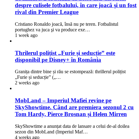
despre culisele fotbalului, în care joacă şi un fost
rival din Premier League
Cristiano Ronaldo joacă, însă nu pe teren. Fotbalistul
portughez va juca şi va produce exe…
1 week ago
Thrilerul polițist „Furie și seducție” este
disponibil pe Disney+ în România
Granița dintre bine și rău se estompează: thrillerul polițist
„Furie și seducție” („…
2 weeks ago
MobLand – Imperiul Mafiei revine pe
SkyShowtime. Când are premiera sezonul 2 cu
Tom Hardy, Pierce Brosnan și Helen Mirren
SkyShowtime a anunțat data de lansare a celui de-al doilea
sezon din MobLand (Imperiul Maf…
4 weeks ago