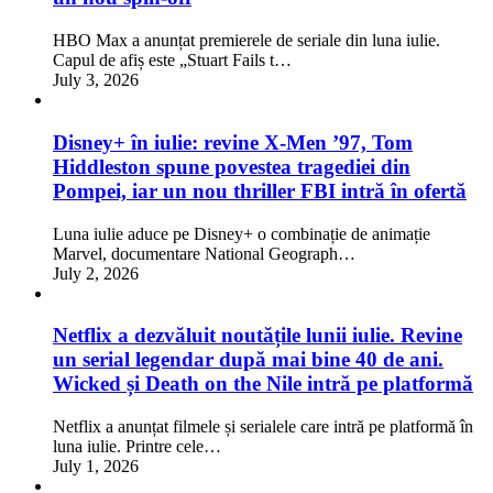
HBO Max a anunțat premierele de seriale din luna iulie.
Capul de afiș este „Stuart Fails t…
July 3, 2026
Disney+ în iulie: revine X-Men ’97, Tom
Hiddleston spune povestea tragediei din
Pompei, iar un nou thriller FBI intră în ofertă
Luna iulie aduce pe Disney+ o combinație de animație
Marvel, documentare National Geograph…
July 2, 2026
Netflix a dezvăluit noutățile lunii iulie. Revine
un serial legendar după mai bine 40 de ani.
Wicked și Death on the Nile intră pe platformă
Netflix a anunțat filmele și serialele care intră pe platformă în
luna iulie. Printre cele…
July 1, 2026