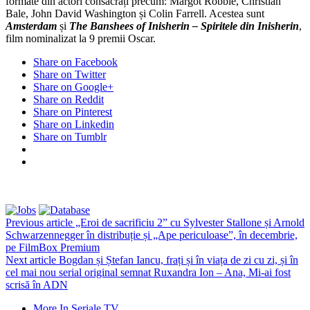
formate din actori consacrați precum: Margot Robbie, Christian
Bale, John David Washington și Colin Farrell. Acestea sunt
Amsterdam
și
The Banshees of Inisherin
–
Spiritele din Inisherin
,
film nominalizat la 9 premii Oscar.
Share on Facebook
Share on Twitter
Share on Google+
Share on Reddit
Share on Pinterest
Share on Linkedin
Share on Tumblr
Previous article
„Eroi de sacrificiu 2” cu Sylvester Stallone și Arnold
Schwarzennegger în distribuție și „Ape periculoase”, în decembrie,
pe FilmBox Premium
Next article
Bogdan și Ștefan Iancu, frați și în viața de zi cu zi, și în
cel mai nou serial original semnat Ruxandra Ion – Ana, Mi-ai fost
scrisă în ADN
More In Seriale TV