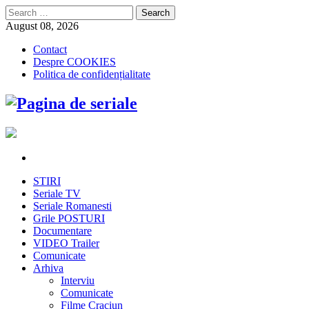
Search
for:
August 08, 2026
Contact
Despre COOKIES
Politica de confidențialitate
STIRI
Seriale TV
Seriale Romanesti
Grile POSTURI
Documentare
VIDEO Trailer
Comunicate
Arhiva
Interviu
Comunicate
Filme Craciun