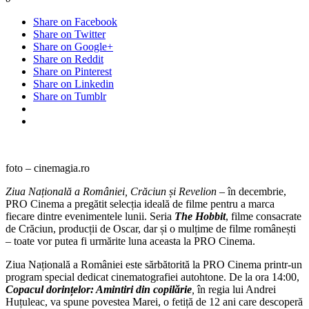
Share on Facebook
Share on Twitter
Share on Google+
Share on Reddit
Share on Pinterest
Share on Linkedin
Share on Tumblr
foto – cinemagia.ro
Ziua Națională a României, Crăciun și Revelion
– în decembrie,
PRO Cinema a pregătit selecția ideală de filme pentru a marca
fiecare dintre evenimentele lunii. Seria
The Hobbit
, filme consacrate
de Crăciun, producții de Oscar, dar și o mulțime de filme românești
– toate vor putea fi urmărite luna aceasta la PRO Cinema.
Ziua Națională a României este sărbătorită la PRO Cinema printr-un
program special dedicat cinematografiei autohtone. De la ora 14:00,
Copacul dorințelor: Amintiri din copilărie
,
în regia lui Andrei
Huțuleac, va spune povestea Marei, o fetiță de 12 ani care descoperă