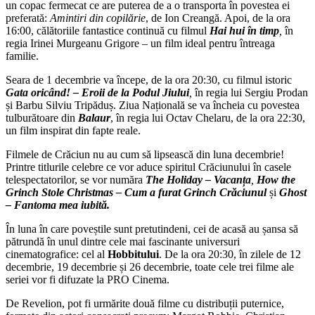
un copac fermecat ce are puterea de a o transporta în povestea ei
preferată:
Amintiri din copilărie
, de Ion Creangă. Apoi, de la ora
16:00, călătoriile fantastice continuă cu filmul
Hai hui în timp
,
în
regia Irinei Murgeanu Grigore – un film ideal pentru întreaga
familie.
Seara de 1 decembrie va începe, de la ora 20:30, cu filmul istoric
Gata oricând! – Eroii de la Podul Jiului
,
în regia lui Sergiu Prodan
și Barbu Silviu Tripăduș. Ziua Națională se va încheia cu povestea
tulburătoare din
Balaur
, în regia lui Octav Chelaru, de la ora 22:30,
un film inspirat din fapte reale.
Filmele de Crăciun nu au cum să lipsească din luna decembrie!
Printre titlurile celebre ce vor aduce spiritul Crăciunului în casele
telespectatorilor, se vor număra
The Holiday – Vacanța
,
How the
Grinch Stole Christmas – Cum a furat Grinch Crăciunul
și
Ghost
– Fantoma mea iubită.
În luna în care poveștile sunt pretutindeni, cei de acasă au șansa să
pătrundă în unul dintre cele mai fascinante universuri
cinematografice: cel al
Hobbitului
. De la ora 20:30, în zilele de 12
decembrie, 19 decembrie și 26 decembrie, toate cele trei filme ale
seriei vor fi difuzate la PRO Cinema.
De Revelion, pot fi urmărite două filme cu distribuții puternice,