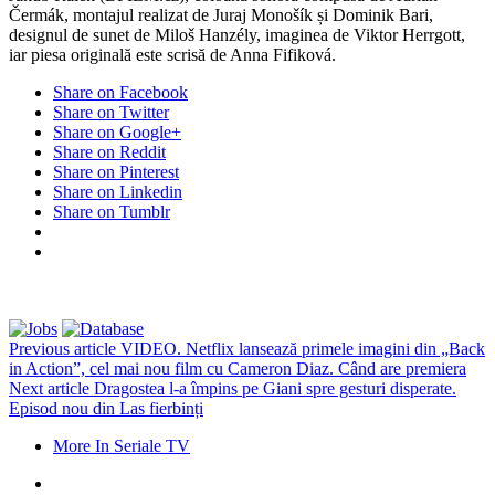
Čermák, montajul realizat de Juraj Monošík și Dominik Bari,
designul de sunet de Miloš Hanzély, imaginea de Viktor Herrgott,
iar piesa originală este scrisă de Anna Fifiková.
Share on Facebook
Share on Twitter
Share on Google+
Share on Reddit
Share on Pinterest
Share on Linkedin
Share on Tumblr
Previous article
VIDEO. Netflix lansează primele imagini din „Back
in Action”, cel mai nou film cu Cameron Diaz. Când are premiera
Next article
Dragostea l-a împins pe Giani spre gesturi disperate.
Episod nou din Las fierbinți
More In Seriale TV