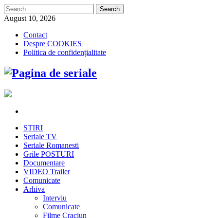
Search
for:
August 10, 2026
Contact
Despre COOKIES
Politica de confidențialitate
STIRI
Seriale TV
Seriale Romanesti
Grile POSTURI
Documentare
VIDEO Trailer
Comunicate
Arhiva
Interviu
Comunicate
Filme Craciun