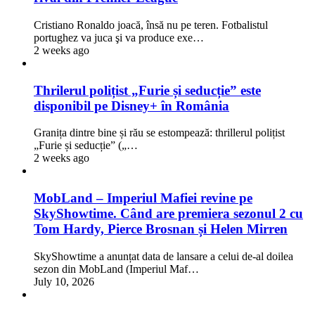
Cristiano Ronaldo joacă, însă nu pe teren. Fotbalistul
portughez va juca şi va produce exe…
2 weeks ago
Thrilerul polițist „Furie și seducție” este
disponibil pe Disney+ în România
Granița dintre bine și rău se estompează: thrillerul polițist
„Furie și seducție” („…
2 weeks ago
MobLand – Imperiul Mafiei revine pe
SkyShowtime. Când are premiera sezonul 2 cu
Tom Hardy, Pierce Brosnan și Helen Mirren
SkyShowtime a anunțat data de lansare a celui de-al doilea
sezon din MobLand (Imperiul Maf…
July 10, 2026