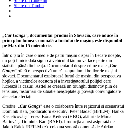
Share on Linkedin
Share on Tumblr
„
Car Gangs
”, documentar produs în Slovacia, care aduce în
prim plan lumea criminală a furtului de mașini, este disponibil
pe Max din 15 noiembrie.
Într-o țară în care o medie de patru mașini dispar în fiecare noapte,
nu poți fi niciodată sigur că vehiculul tău nu va face parte din
statistici până dimineața. Documentarul despre crime reale „
Car
Gangs
” oferă o perspectivă unică asupra lumii hoților de mașini
slovaci. Documentarul explorează furtul de mașini din perspectiva
hoților, a victimelor acestora și a investigatorului poliției care
lucrează la cazuri. Astfel se creează un triunghi distinctiv plin de
tensiune, răsturnări de situație neașteptate și povești convingătoare
ale celor afectați.
Credite: „
Car Gangs
” este o colaborare între regizorul și scenaristul
Dominik Bari, producătorii executivi Peter Badač (BFILM), Hanka
Kastelicová și Tereza Bóna Keilová (HBO), alături de Mária
Bariová și Dominik Bari (BARI). Producția a fost asigurată de
Jakub Rálek (BFILM.cz), coloana sonoră compusă de Adrián