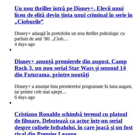
Un nou thriller intră pe Disney+. Elevii unui
liceu de elită devin ținta unui criminal în serie în
„Cioburile”
Disney+ adaugă în portofoliu un nou thriller psihologic cu
parfum de anii ’80. „Ciob…
4 days ago
Disney+ anunță premierele din august. Camp
Rock 3, un nou serial Star Wars și sezonul 14
din Futurama, printre noutăți
Disney+ a anunțat lista premierelor programate în luna august,
iar printre cele mai aștept…
6 days ago
Cristiano Ronaldo schimbă terenul cu platoul
de filmare. Debutează ca actor într-un serial
despre culisele fotbalului, în care joacă şi un fost
rival din Premier League