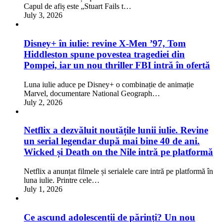
Capul de afiș este „Stuart Fails t…
July 3, 2026
Disney+ în iulie: revine X-Men ’97, Tom
Hiddleston spune povestea tragediei din
Pompei, iar un nou thriller FBI intră în ofertă
Luna iulie aduce pe Disney+ o combinație de animație
Marvel, documentare National Geograph…
July 2, 2026
Netflix a dezvăluit noutățile lunii iulie. Revine
un serial legendar după mai bine 40 de ani.
Wicked și Death on the Nile intră pe platformă
Netflix a anunțat filmele și serialele care intră pe platformă în
luna iulie. Printre cele…
July 1, 2026
Ce ascund adolescenții de părinți? Un nou