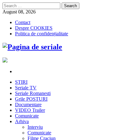
Search
for:
August 08, 2026
Contact
Despre COOKIES
Politica de confidențialitate
STIRI
Seriale TV
Seriale Romanesti
Grile POSTURI
Documentare
VIDEO Trailer
Comunicate
Arhiva
Interviu
Comunicate
Filme Craciun