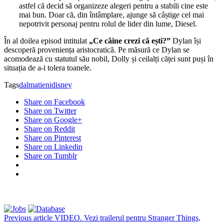
astfel că decid să organizeze alegeri pentru a stabili cine este
mai bun. Doar că, din întâmplare, ajunge să câștige cel mai
nepotrivit personaj pentru rolul de lider din lume, Diesel.
În al doilea episod intitulat
„Ce câine crezi că ești?”
Dylan își
descoperă proveniența aristocratică. Pe măsură ce Dylan se
acomodează cu statutul său nobil, Dolly și ceilalți căței sunt puși în
situația de a-i tolera toanele.
Tags
dalmatieni
disney
Share on Facebook
Share on Twitter
Share on Google+
Share on Reddit
Share on Pinterest
Share on Linkedin
Share on Tumblr
Previous article
VIDEO. Vezi trailerul pentru Stranger Things,