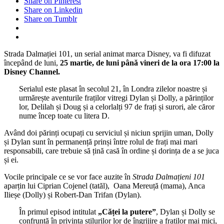
Share on Pinterest
Share on Linkedin
Share on Tumblr
Strada Dalmației 101, un serial animat marca Disney, va fi difuzat
începând de luni,
25 martie, de luni până vineri de la ora 17:00 la
Disney Channel.
Serialul este plasat în secolul 21, în Londra zilelor noastre și
urmărește aventurile fraților vitregi Dylan și Dolly, a părinților
lor, Delilah și Doug și a celorlalți 97 de frați și surori, ale căror
nume încep toate cu litera D.
Având doi părinți ocupați cu serviciul și niciun sprijin uman, Dolly
și Dylan sunt în permanență prinși între rolul de frați mai mari
responsabili, care trebuie să țină casă în ordine și dorința de a se juca
și ei.
Vocile principale ce se vor face auzite în
Strada Dalmațieni 101
aparțin lui Ciprian Cojenel (tatăl), Oana Mereuță (mama), Anca
Ilieșe (Dolly) și Robert-Dan Trifan (Dylan).
În primul episod intitulat
„Căței la putere”
, Dylan și Dolly se
confruntă în privința stilurilor lor de îngrijire a fraților mai mici,