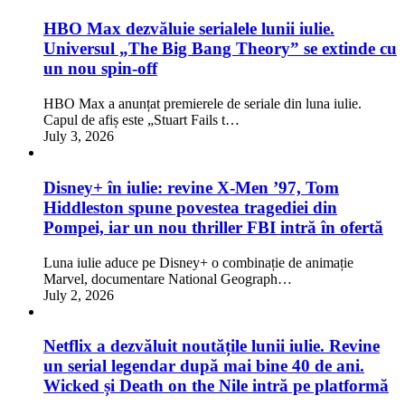
HBO Max dezvăluie serialele lunii iulie.
Universul „The Big Bang Theory” se extinde cu
un nou spin-off
HBO Max a anunțat premierele de seriale din luna iulie.
Capul de afiș este „Stuart Fails t…
July 3, 2026
Disney+ în iulie: revine X-Men ’97, Tom
Hiddleston spune povestea tragediei din
Pompei, iar un nou thriller FBI intră în ofertă
Luna iulie aduce pe Disney+ o combinație de animație
Marvel, documentare National Geograph…
July 2, 2026
Netflix a dezvăluit noutățile lunii iulie. Revine
un serial legendar după mai bine 40 de ani.
Wicked și Death on the Nile intră pe platformă