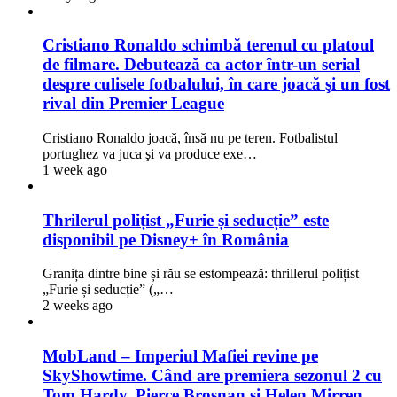
Cristiano Ronaldo schimbă terenul cu platoul
de filmare. Debutează ca actor într-un serial
despre culisele fotbalului, în care joacă şi un fost
rival din Premier League
Cristiano Ronaldo joacă, însă nu pe teren. Fotbalistul
portughez va juca şi va produce exe…
1 week ago
Thrilerul polițist „Furie și seducție” este
disponibil pe Disney+ în România
Granița dintre bine și rău se estompează: thrillerul polițist
„Furie și seducție” („…
2 weeks ago
MobLand – Imperiul Mafiei revine pe
SkyShowtime. Când are premiera sezonul 2 cu
Tom Hardy, Pierce Brosnan și Helen Mirren