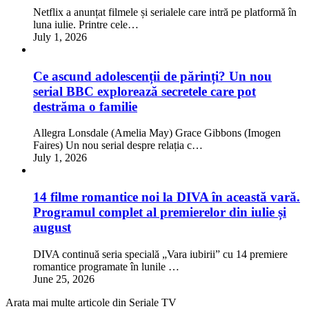
Netflix a anunțat filmele și serialele care intră pe platformă în
luna iulie. Printre cele…
July 1, 2026
Ce ascund adolescenții de părinți? Un nou
serial BBC explorează secretele care pot
destrăma o familie
Allegra Lonsdale (Amelia May) Grace Gibbons (Imogen
Faires) Un nou serial despre relația c…
July 1, 2026
14 filme romantice noi la DIVA în această vară.
Programul complet al premierelor din iulie și
august
DIVA continuă seria specială „Vara iubirii” cu 14 premiere
romantice programate în lunile …
June 25, 2026
Arata mai multe articole din Seriale TV