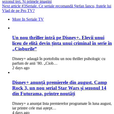
sezonul trei. Și primele imagini
Next article
#3Seriale. Ce seriale recomandă Ștefan Iancu, fratele lui
Vlad de pe Pro TV?
More In Seriale TV
Un nou thriller intră pe Disney+. Elevii unui
liceu de elită devin ținta unui criminal în serie în
„Cioburile”
Disney+ adaugă în portofoliu un nou thriller psihologic cu
parfum de anii ’80. „Ciob…
2 days ago
Disney+ anunță premierele din august. Camp
Rock 3, un nou serial Star Wars și sezonul 14
din Futurama, printre noutăți
Disney+ a anunțat lista premierelor programate în luna august,
iar printre cele mai aștept…
4 days ago