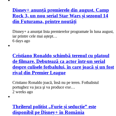
Disney+ anunță premierele din august. Camp
Rock 3, un nou serial Star Wars și sezonul 14
din Futurama, printre noutăți
Disney+ a anunțat lista premierelor programate în luna august,
iar printre cele mai aștept…
6 days ago
Cristiano Ronaldo schimbă terenul cu platoul
de filmare. Debutează ca actor într-un serial
despre culisele fotbalului, în care joacă şi un fost
rival din Premier League
Cristiano Ronaldo joacă, însă nu pe teren. Fotbalistul
portughez va juca şi va produce exe…
2 weeks ago
Thrilerul polițist „Furie și seducție” este
disponibil pe Disney+ în România