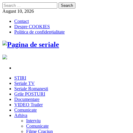
Search
for:
August 10, 2026
Contact
Despre COOKIES
Politica de confidențialitate
STIRI
Seriale TV
Seriale Romanesti
Grile POSTURI
Documentare
VIDEO Trailer
Comunicate
Arhiva
Interviu
Comunicate
Filme Craciun