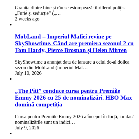
Granița dintre bine și rău se estompează: thrillerul polițist
„Furie și seducție” („…
2 weeks ago
MobLand – Imperiul Mafiei revine pe
SkyShowtime. Când are premiera sezonul 2 cu
Tom Hardy, Pierce Brosnan și Helen Mirren
SkyShowtime a anunțat data de lansare a celui de-al doilea
sezon din MobLand (Imperiul Maf…
July 10, 2026
„The Pitt” conduce cursa pentru Premiile
Emmy 2026 cu 25 de nominalizări. HBO Max
domină competiția
Cursa pentru Premiile Emmy 2026 a început în forță, iar dacă
nominalizările sunt un indici…
July 9, 2026