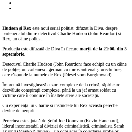
Hudson și Rex
este noul serial polițist, difuzat la Diva, despre
parteneriatul dintre detectivul Charlie Hudson (John Reardon) și
Rex, un câine polițist.
Producția este difuzată de Diva în fiecare
marți, de la 21:00, din 3
septembrie
.
Detectivul Charlie Hudson (John Reardon) face echipă cu un câine
de poliție, un coibănesc- german cu miros antrenat și urechi fine,
care răspunde la numele de Rex (Diesel vom Burgimwald).
Împreună investighează cazuri complexe de la crimă, răpiri care
dezvăluie conspirații complexe, până la un jaf armat soldat cu
victime care îi conduce în înaltele sfere ale societății.
Cu experiența lui Charlie și instinctele lui Rex această pereche
devine de neoprit.
Perechea este ajutată de Șeful Joe Donovan (Kevin Hanchard),
liderul incontestabil al diviziei de criminalistică, criminalista Sarah
Truong (Mayko Nguyen) – un ochi ager în colectarea probelor