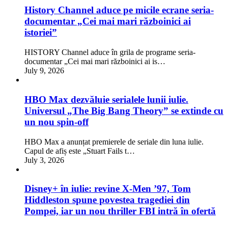
History Channel aduce pe micile ecrane seria-
documentar „Cei mai mari războinici ai
istoriei”
HISTORY Channel aduce în grila de programe seria-
documentar „Cei mai mari războinici ai is…
July 9, 2026
HBO Max dezvăluie serialele lunii iulie.
Universul „The Big Bang Theory” se extinde cu
un nou spin-off
HBO Max a anunțat premierele de seriale din luna iulie.
Capul de afiș este „Stuart Fails t…
July 3, 2026
Disney+ în iulie: revine X-Men ’97, Tom
Hiddleston spune povestea tragediei din
Pompei, iar un nou thriller FBI intră în ofertă