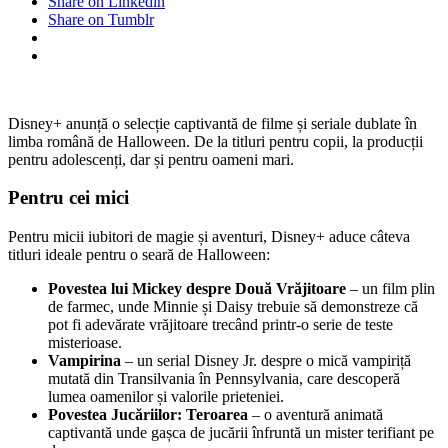
Share on Linkedin
Share on Tumblr
Disney+ anunță o selecție captivantă de filme și seriale dublate în
limba română de Halloween. De la titluri pentru copii, la producții
pentru adolescenți, dar și pentru oameni mari.
Pentru cei mici
Pentru micii iubitori de magie și aventuri, Disney+ aduce câteva
titluri ideale pentru o seară de Halloween:
Povestea lui Mickey despre Două Vrăjitoare
– un film plin
de farmec, unde Minnie și Daisy trebuie să demonstreze că
pot fi adevărate vrăjitoare trecând printr-o serie de teste
misterioase.
Vampirina
– un serial Disney Jr. despre o mică vampiriță
mutată din Transilvania în Pennsylvania, care descoperă
lumea oamenilor și valorile prieteniei.
Povestea Jucăriilor: Teroarea
– o aventură animată
captivantă unde gașca de jucării înfruntă un mister terifiant pe