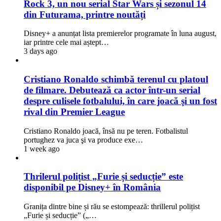
Rock 3, un nou serial Star Wars și sezonul 14
din Futurama, printre noutăți
Disney+ a anunțat lista premierelor programate în luna august,
iar printre cele mai aștept…
3 days ago
Cristiano Ronaldo schimbă terenul cu platoul
de filmare. Debutează ca actor într-un serial
despre culisele fotbalului, în care joacă şi un fost
rival din Premier League
Cristiano Ronaldo joacă, însă nu pe teren. Fotbalistul
portughez va juca şi va produce exe…
1 week ago
Thrilerul polițist „Furie și seducție” este
disponibil pe Disney+ în România
Granița dintre bine și rău se estompează: thrillerul polițist
„Furie și seducție” („…