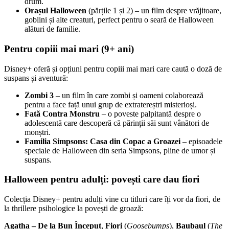
drum.
Orașul Halloween
(părțile 1 și 2) – un film despre vrăjitoare,
goblini și alte creaturi, perfect pentru o seară de Halloween
alături de familie.
Pentru copiii mai mari (9+ ani)
Disney+ oferă și opțiuni pentru copiii mai mari care caută o doză de
suspans și aventură:
Zombi 3
– un film în care zombi și oameni colaborează
pentru a face față unui grup de extratereștri misterioși.
Fată Contra Monstru
– o poveste palpitantă despre o
adolescentă care descoperă că părinții săi sunt vânători de
monștri.
Familia Simpsons: Casa din Copac a Groazei
– episoadele
speciale de Halloween din seria Simpsons, pline de umor și
suspans.
Halloween pentru adulți: povești care dau fiori
Colecția Disney+ pentru adulți vine cu titluri care îți vor da fiori, de
la thrillere psihologice la povești de groază:
Agatha – De la Bun Început
,
Fiori
(
Goosebumps
),
Baubaul
(
The