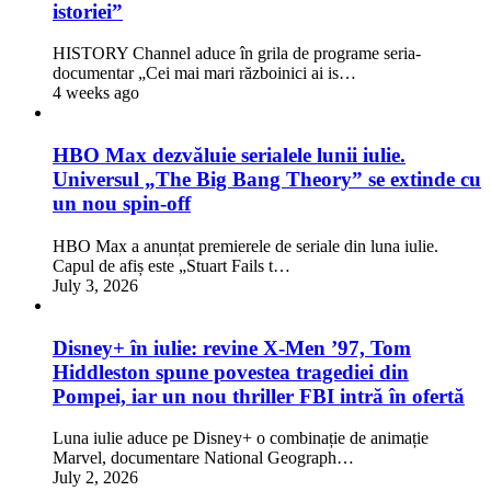
istoriei”
HISTORY Channel aduce în grila de programe seria-
documentar „Cei mai mari războinici ai is…
4 weeks ago
HBO Max dezvăluie serialele lunii iulie.
Universul „The Big Bang Theory” se extinde cu
un nou spin-off
HBO Max a anunțat premierele de seriale din luna iulie.
Capul de afiș este „Stuart Fails t…
July 3, 2026
Disney+ în iulie: revine X-Men ’97, Tom
Hiddleston spune povestea tragediei din
Pompei, iar un nou thriller FBI intră în ofertă
Luna iulie aduce pe Disney+ o combinație de animație
Marvel, documentare National Geograph…
July 2, 2026