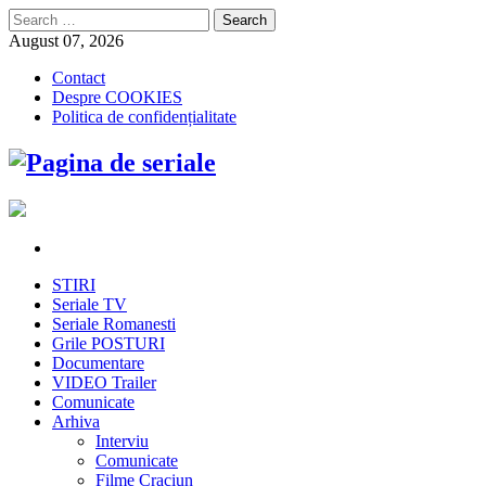
Search
for:
August 07, 2026
Contact
Despre COOKIES
Politica de confidențialitate
STIRI
Seriale TV
Seriale Romanesti
Grile POSTURI
Documentare
VIDEO Trailer
Comunicate
Arhiva
Interviu
Comunicate
Filme Craciun