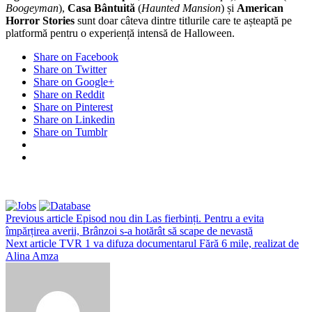
Boogeyman
),
Casa Bântuită
(
Haunted Mansion
) și
American
Horror Stories
sunt doar câteva dintre titlurile care te așteaptă pe
platformă pentru o experiență intensă de Halloween.
Share on Facebook
Share on Twitter
Share on Google+
Share on Reddit
Share on Pinterest
Share on Linkedin
Share on Tumblr
Previous article
Episod nou din Las fierbinți. Pentru a evita
împărțirea averii, Brânzoi s-a hotărât să scape de nevastă
Next article
TVR 1 va difuza documentarul Fără 6 mile, realizat de
Alina Amza