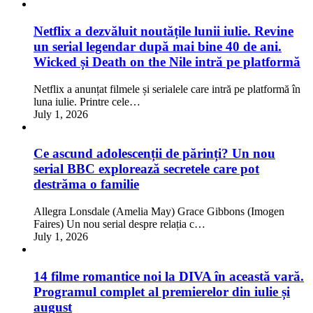
Netflix a dezvăluit noutățile lunii iulie. Revine
un serial legendar după mai bine 40 de ani.
Wicked și Death on the Nile intră pe platformă
Netflix a anunțat filmele și serialele care intră pe platformă în
luna iulie. Printre cele…
July 1, 2026
Ce ascund adolescenții de părinți? Un nou
serial BBC explorează secretele care pot
destrăma o familie
Allegra Lonsdale (Amelia May) Grace Gibbons (Imogen
Faires) Un nou serial despre relația c…
July 1, 2026
14 filme romantice noi la DIVA în această vară.
Programul complet al premierelor din iulie și
august