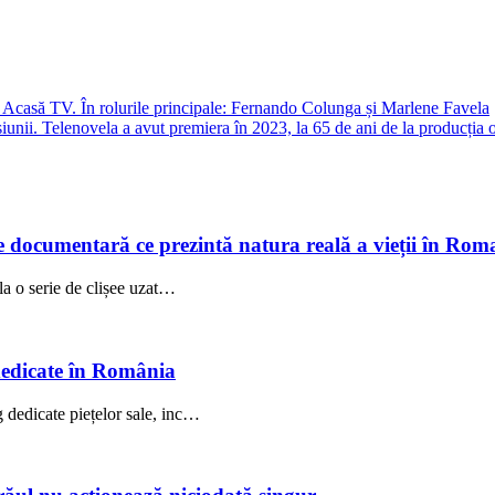
 Acasă TV. În rolurile principale: Fernando Colunga și Marlene Favela
ii. Telenovela a avut premiera în 2023, la 65 de ani de la producția o
 documentară ce prezintă natura reală a vieții în Rom
la o serie de clișee uzat…
dedicate în România
 dedicate piețelor sale, inc…