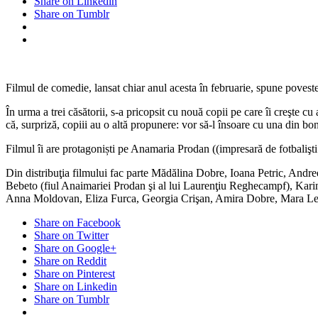
Share on Linkedin
Luncaşu,
Share on Tumblr
cu Anamaria
Prodan şi Cristi
Iacob în
rolurile
principale,
a
Filmul de comedie, lansat chiar anul acesta în februarie, spune povestea
intrat
pe
În urma a trei căsătorii, s-a pricopsit cu nouă copii pe care îi creşte 
Netflix
că, surpriză, copiii au o altă propunere: vor să-l însoare cu una din bo
Filmul îi are protagoniști pe Anamaria Prodan ((impresară de fotbalişti ş
Din distribuţia filmului fac parte Mădălina Dobre, Ioana Petric, Andre
Bebeto (fiul Anaimariei Prodan şi al lui Laurenţiu Reghecampf), Kar
Anna Moldovan, Eliza Furca, Georgia Crişan, Amira Dobre, Mara Lechi
Share on Facebook
Share on Twitter
Share on Google+
Share on Reddit
Share on Pinterest
Share on Linkedin
Share on Tumblr