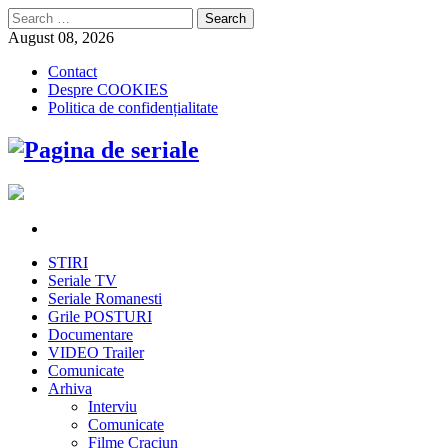
Search
for:
August 08, 2026
Contact
Despre COOKIES
Politica de confidențialitate
STIRI
Seriale TV
Seriale Romanesti
Grile POSTURI
Documentare
VIDEO Trailer
Comunicate
Arhiva
Interviu
Comunicate
Filme Craciun