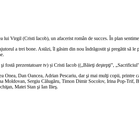
 lui Virgil (Cristi Iacob), un afacerist român de succes. În plan sentimen
cu ajutorul a trei bone. Astăzi, îl găsim din nou îndrăgostit şi pregătit 
ne.
i fostă prezentatoare tv) și Cristi Iacob ((„Băieţi deştepţi”, „Sacrificiu
ea Onea, Dan Oancea, Adrian Pescariu, dar şi mai mulţi copii, printre ca
ina Moldovan, Sergiu Călugăru, Timon Dimir Socolov, Irina Pop-Trif, B
ţan, Matei Stan şi Ian Ilieş.