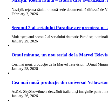
Naziștii: Rețeia răului – Istoria care avertizează
Naziștii: rețeaua răului, o nouă serie documentară difuzată de 
February 3, 2026
Sezonul 2 al serialului Paradise are premiera pe
Mult așteptatul sezon 2 al serialului dramatic Paradise, nomina
January 29, 2026
Omul minune, un nou serial de la Marvel Televis
Cea mai nouă producție de la Marvel Television, „Omul Min
January 28, 2026
Cea mai nouă producție din universul Yellowsto
Astăzi, SkyShowtime a dezvăluit trailerul și imaginile pentru m
January 26, 2026