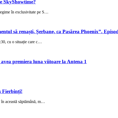
 pe SkyShowtime?
regime în exclusivitate pe S…
entul să renaști, Șerbane, ca Pasărea Phoenix”. Episo
:30, cu o situație care c…
 avea premiera luna viitoare la Antena 1
 Fierbinți!
ți, în această săptămână, m…