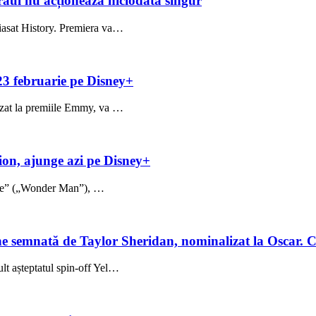
: răul nu acționează niciodată singur
Viasat History. Premiera va…
 23 februarie pe Disney+
lizat la premiile Emmy, va …
ion, ajunge azi pe Disney+
une” („Wonder Man”), …
ne semnată de Taylor Sheridan, nominalizat la Oscar. 
ult așteptatul spin-off Yel…