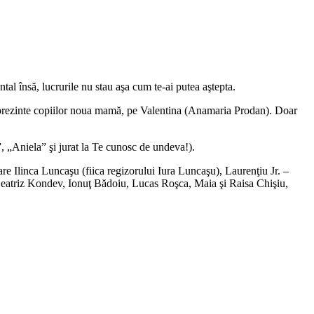
tal însă, lucrurile nu stau aşa cum te-ai putea aştepta.
să le prezinte copiilor noua mamă, pe Valentina (Anamaria Prodan). Doar
l”, „Aniela” şi jurat la Te cunosc de undeva!).
re Ilinca Luncaşu (fiica regizorului Iura Luncaşu), Laurenţiu Jr. –
eatriz Kondev, Ionuţ Bădoiu, Lucas Roşca, Maia şi Raisa Chişiu,