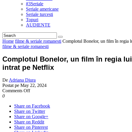
#3Seriale
Seriale americane
Seriale turcesti
Topuri
AUDIENTE
Home
filme & seriale romanesti
Complotul Bonelor, un film în regia lu
filme & seriale romanesti
Complotul Bonelor, un film în regia lui
intrat pe Netflix
De
Adriana Diura
Postat pe
May 22, 2024
on
Comments Off
Complotul
0
Bonelor,
Share on Facebook
un
Share on Twitter
film
Share on Google+
în
Share on Reddit
regia
Share on Pinterest
lui Iura