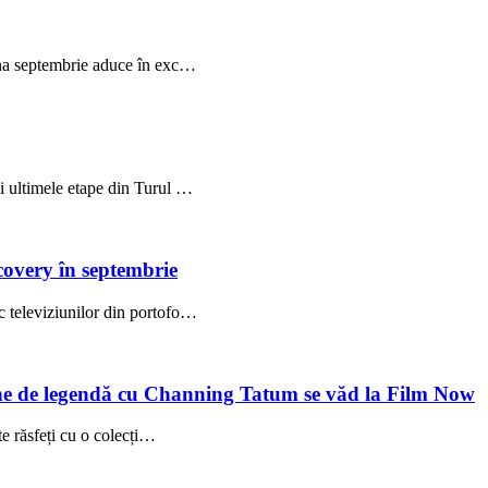
luna septembrie aduce în exc…
i ultimele etape din Turul …
covery în septembrie
c televiziunilor din portofo…
âine de legendă cu Channing Tatum se văd la Film Now
te răsfeți cu o colecți…