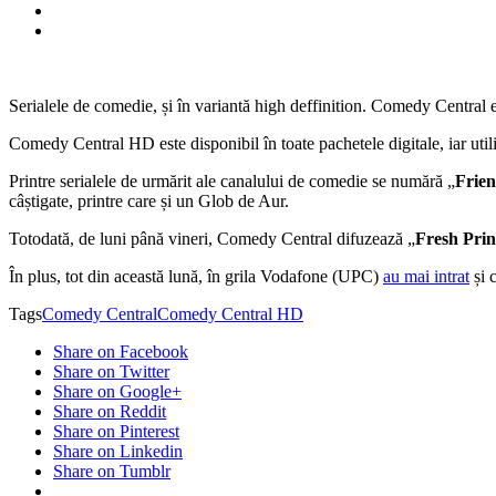
Serialele de comedie, și în variantă high deffinition. Comedy Central e
Comedy Central HD este disponibil în toate pachetele digitale, iar utiliza
Printre serialele de urmărit ale canalului de comedie se numără „
Frie
câștigate, printre care și un Glob de Aur.
Totodată, de luni până vineri, Comedy Central difuzează „
Fresh Prin
În plus, tot din această lună, în grila Vodafone (UPC)
au mai intrat
și 
Tags
Comedy Central
Comedy Central HD
Share on Facebook
Share on Twitter
Share on Google+
Share on Reddit
Share on Pinterest
Share on Linkedin
Share on Tumblr