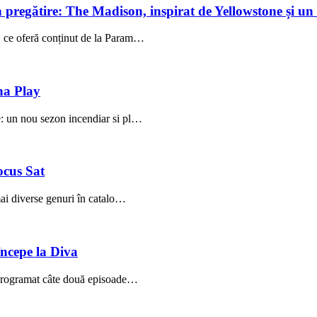
pregătire: The Madison, inspirat de Yellowstone și un s
 ce oferă conținut de la Param…
na Play
: un nou sezon incendiar si pl…
ocus Sat
mai diverse genuri în catalo…
începe la Diva
 programat câte două episoade…