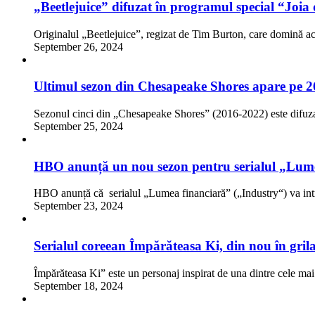
„Beetlejuice” difuzat în programul special “Joi
Originalul „Beetlejuice”, regizat de Tim Burton, care domină 
September 26, 2024
Ultimul sezon din Chesapeake Shores apare pe 2
Sezonul cinci din „Chesapeake Shores” (2016-2022) este difuz
September 25, 2024
HBO anunță un nou sezon pentru serialul „Lume
HBO anunță că serialul „Lumea financiară” („Industry“) va int
September 23, 2024
Serialul coreean Împărăteasa Ki, din nou în gri
Împărăteasa Ki” este un personaj inspirat de una dintre cele mai
September 18, 2024