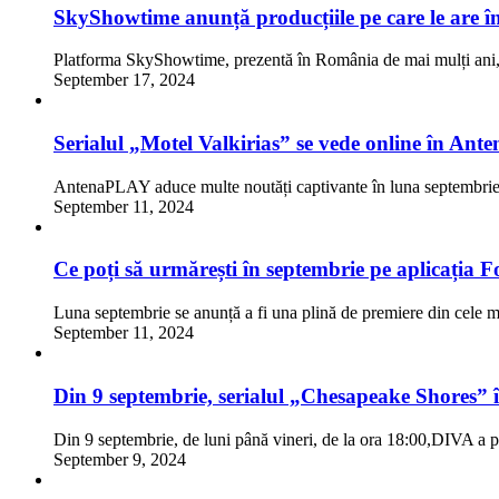
SkyShowtime anunță producțiile pe care le are în 
Platforma SkyShowtime, prezentă în România de mai mulți ani,
September 17, 2024
Serialul „Motel Valkirias” se vede online în Ante
AntenaPLAY aduce multe noutăți captivante în luna septembrie
September 11, 2024
Ce poți să urmărești în septembrie pe aplicația F
Luna septembrie se anunță a fi una plină de premiere din cele 
September 11, 2024
Din 9 septembrie, serialul „Chesapeake Shores” 
Din 9 septembrie, de luni până vineri, de la ora 18:00,DIVA a
September 9, 2024