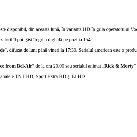
ste disponibil, din această lună, în variantă HD în grila operatorului V
torii îl pot găsi în grila digitală pe poziția 154.
nds
”, difuzat de luni până vineri la 17:30. Serialul american este o prod
ce from Bel-Air
” de la ora 20.00 sau serialul animat „
Rick & Morty
”
canalele TNT HD, Sport Extra HD și E! HD