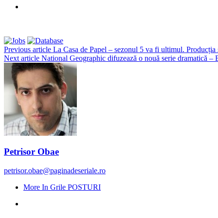
Previous article
La Casa de Papel – sezonul 5 va fi ultimul. Producția s
Next article
National Geographic difuzează o nouă serie dramatică – 
Petrisor Obae
petrisor.obae@paginadeseriale.ro
More In Grile POSTURI