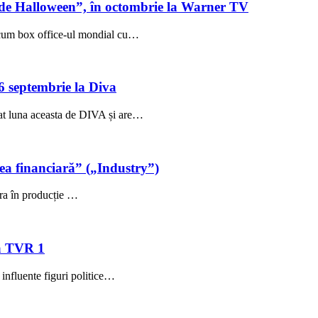
a de Halloween”, în octombrie la Warner TV
acum box office-ul mondial cu…
6 septembrie la Diva
at luna aceasta de DIVA și are…
a financiară” („Industry”)
ra în producție …
la TVR 1
 influente figuri politice…