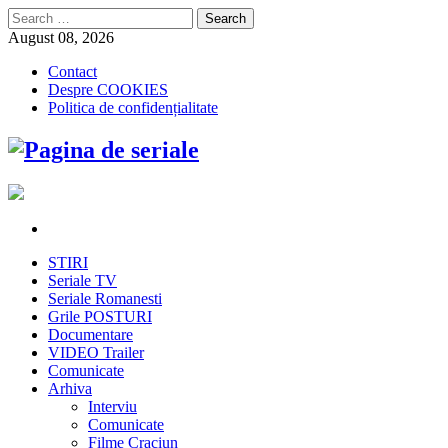
Search
for:
August 08, 2026
Contact
Despre COOKIES
Politica de confidențialitate
STIRI
Seriale TV
Seriale Romanesti
Grile POSTURI
Documentare
VIDEO Trailer
Comunicate
Arhiva
Interviu
Comunicate
Filme Craciun