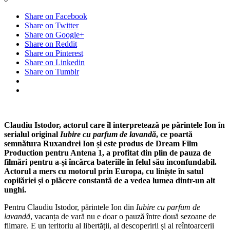
Share on Facebook
Share on Twitter
Share on Google+
Share on Reddit
Share on Pinterest
Share on Linkedin
Share on Tumblr
Claudiu Istodor, actorul care îl interpretează pe părintele Ion în
serialul original
Iubire cu parfum de lavandă
, ce poartă
semnătura Ruxandrei Ion și este produs de
Dream Film
Production pentru Antena 1,
a profitat din plin de pauza de
filmări pentru a-și încărca bateriile în felul său inconfundabil.
Actorul a mers cu motorul prin Europa, cu liniște în satul
copilăriei și o plăcere constantă de a vedea lumea dintr-un alt
unghi.
Pentru Claudiu Istodor, părintele Ion din
Iubire cu parfum de
lavandă
, vacanța de vară nu e doar o pauză între două sezoane de
filmare. E un teritoriu al libertății, al descoperirii și al reîntoarcerii