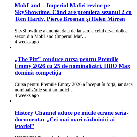
MobLand – Imperiul Mafiei revine pe
SkyShowtime. Când are premiera sezonul 2 cu
Tom Hardy, Pierce Brosnan și Helen Mirren
SkyShowtime a anunțat data de lansare a celui de-al doilea
sezon din MobLand (Imperiul Maf…
4 weeks ago
„The Pitt” conduce cursa pentru Premiile
Emmy 2026 cu 25 de nominalizări. HBO Max
domină competiția
Cursa pentru Premiile Emmy 2026 a început în forță, iar dacă
nominalizările sunt un indici…
4 weeks ago
History Channel aduce pe micile ecrane seria-
documentar „Cei mai mari războinici ai
istoriei”