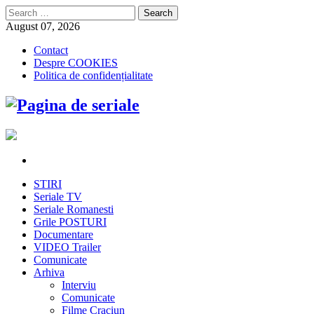
Search
for:
August 07, 2026
Contact
Despre COOKIES
Politica de confidențialitate
STIRI
Seriale TV
Seriale Romanesti
Grile POSTURI
Documentare
VIDEO Trailer
Comunicate
Arhiva
Interviu
Comunicate
Filme Craciun