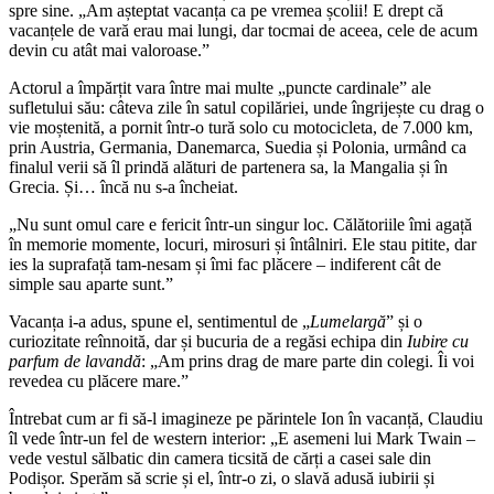
spre sine. „Am așteptat vacanța ca pe vremea școlii! E drept că
vacanțele de vară erau mai lungi, dar tocmai de aceea, cele de acum
devin cu atât mai valoroase.”
Actorul a împărțit vara între mai multe „puncte cardinale” ale
sufletului său: câteva zile în satul copilăriei, unde îngrijește cu drag o
vie moștenită, a pornit într-o tură solo cu motocicleta, de 7.000 km,
prin Austria, Germania, Danemarca, Suedia și Polonia, urmând ca
finalul verii să îl prindă alături de partenera sa, la Mangalia și în
Grecia. Și… încă nu s-a încheiat.
„Nu sunt omul care e fericit într-un singur loc. Călătoriile îmi agață
în memorie momente, locuri, mirosuri și întâlniri. Ele stau pitite, dar
ies la suprafață tam-nesam și îmi fac plăcere – indiferent cât de
simple sau aparte sunt.”
Vacanța i-a adus, spune el, sentimentul de „
Lumelargă
” și o
curiozitate reînnoită, dar și bucuria de a regăsi echipa din
Iubire cu
parfum de lavandă
: „Am prins drag de mare parte din colegi. Îi voi
revedea cu plăcere mare.”
Întrebat cum ar fi să-l imagineze pe părintele Ion în vacanță, Claudiu
îl vede într-un fel de western interior: „E asemeni lui Mark Twain –
vede vestul sălbatic din camera ticsită de cărți a casei sale din
Podișor. Sperăm să scrie și el, într-o zi, o slavă adusă iubirii și