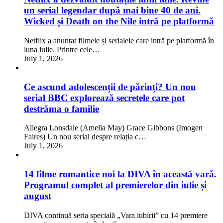
un serial legendar după mai bine 40 de ani.
Wicked și Death on the Nile intră pe platformă
Netflix a anunțat filmele și serialele care intră pe platformă în
luna iulie. Printre cele…
July 1, 2026
Ce ascund adolescenții de părinți? Un nou
serial BBC explorează secretele care pot
destrăma o familie
Allegra Lonsdale (Amelia May) Grace Gibbons (Imogen
Faires) Un nou serial despre relația c…
July 1, 2026
14 filme romantice noi la DIVA în această vară.
Programul complet al premierelor din iulie și
august
DIVA continuă seria specială „Vara iubirii” cu 14 premiere