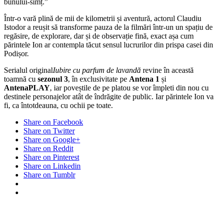
bunului-simț.”
Într-o vară plină de mii de kilometrii și aventură, actorul Claudiu
Istodor a reușit să transforme pauza de la filmări într-un un spațiu de
regăsire, de explorare, dar și de observație fină, exact așa cum
părintele Ion ar contempla tăcut sensul lucrurilor din prispa casei din
Podișor.
Serialul original
Iubire cu parfum de lavandă
revine în această
toamnă cu
sezonul 3
, în exclusivitate pe
Antena 1
și
AntenaPLAY
, iar poveștile de pe platou se vor împleti din nou cu
destinele personajelor atât de îndrăgite de public. Iar părintele Ion va
fi, ca întotdeauna, cu ochii pe toate.
Share on Facebook
Share on Twitter
Share on Google+
Share on Reddit
Share on Pinterest
Share on Linkedin
Share on Tumblr