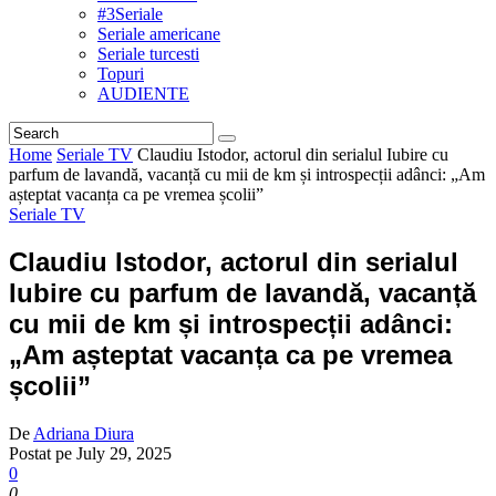
#3Seriale
Seriale americane
Seriale turcesti
Topuri
AUDIENTE
Home
Seriale TV
Claudiu Istodor, actorul din serialul Iubire cu
parfum de lavandă, vacanță cu mii de km și introspecții adânci: „Am
așteptat vacanța ca pe vremea școlii”
Seriale TV
Claudiu Istodor, actorul din serialul
Iubire cu parfum de lavandă, vacanță
cu mii de km și introspecții adânci:
„Am așteptat vacanța ca pe vremea
școlii”
De
Adriana Diura
Postat pe
July 29, 2025
0
0