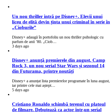
Un nou thriller intră pe Disney+. Elevii unui
liceu de elită devin ținta unui criminal în serie în
„Cioburile”
Disney+ adaugă în portofoliu un nou thriller psihologic cu
parfum de anii ’80. „Ciob…
3 days ago
Disney+ anunță premierele din august. Camp
Rock 3, un nou serial Star Wars și sezonul 14
din Futurama, printre noutăți
Disney+ a anunțat lista premierelor programate în luna august,
iar printre cele mai aștept…
5 days ago
Cristiano Ronaldo schimbă terenul cu platoul
de filmare. Debutează ca actor într-un serial