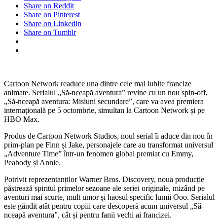
Share on Reddit
Share on Pinterest
Share on Linkedin
Share on Tumblr
Cartoon Network readuce una dintre cele mai iubite francize
animate. Serialul „Să-nceapă aventura” revine cu un nou spin-off,
„Să-nceapă aventura: Misiuni secundare”, care va avea premiera
internațională pe 5 octombrie, simultan la Cartoon Network și pe
HBO Max.
Produs de Cartoon Network Studios, noul serial îi aduce din nou în
prim-plan pe Finn și Jake, personajele care au transformat universul
„Adventure Time” într-un fenomen global premiat cu Emmy,
Peabody și Annie.
Potrivit reprezentanților Warner Bros. Discovery, noua producție
păstrează spiritul primelor sezoane ale seriei originale, mizând pe
aventuri mai scurte, mult umor și haosul specific lumii Ooo. Serialul
este gândit atât pentru copiii care descoperă acum universul „Să-
nceapă aventura”, cât și pentru fanii vechi ai francizei.