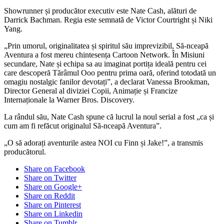
Showrunner și producător executiv este Nate Cash, alături de
Darrick Bachman. Regia este semnată de Victor Courtright și Niki
Yang.
„Prin umorul, originalitatea și spiritul său imprevizibil, Să-nceapă
Aventura a fost mereu chintesența Cartoon Network. În Misiuni
secundare, Nate și echipa sa au imaginat portița ideală pentru cei
care descoperă Tărâmul Ooo pentru prima oară, oferind totodată un
omagiu nostalgic fanilor devotați”, a declarat Vanessa Brookman,
Director General al diviziei Copii, Animație și Francize
Internaționale la Warner Bros. Discovery.
La rândul său, Nate Cash spune că lucrul la noul serial a fost „ca și
cum am fi refăcut originalul Să-nceapă Aventura”.
„O să adorați aventurile astea NOI cu Finn și Jake!”, a transmis
producătorul.
Share on Facebook
Share on Twitter
Share on Google+
Share on Reddit
Share on Pinterest
Share on Linkedin
Share on Tumblr