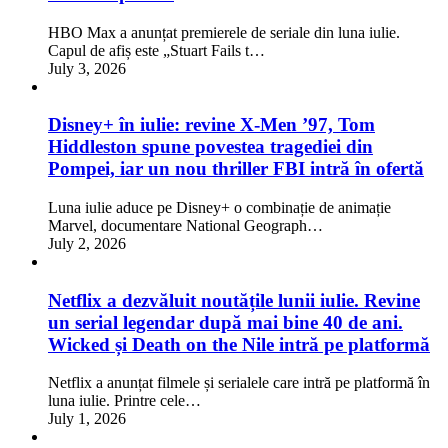
HBO Max a anunțat premierele de seriale din luna iulie.
Capul de afiș este „Stuart Fails t…
July 3, 2026
Disney+ în iulie: revine X-Men ’97, Tom
Hiddleston spune povestea tragediei din
Pompei, iar un nou thriller FBI intră în ofertă
Luna iulie aduce pe Disney+ o combinație de animație
Marvel, documentare National Geograph…
July 2, 2026
Netflix a dezvăluit noutățile lunii iulie. Revine
un serial legendar după mai bine 40 de ani.
Wicked și Death on the Nile intră pe platformă
Netflix a anunțat filmele și serialele care intră pe platformă în
luna iulie. Printre cele…
July 1, 2026