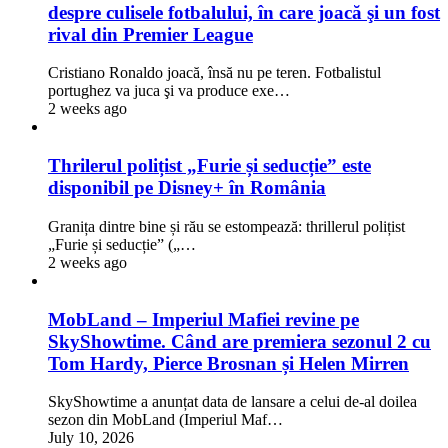
despre culisele fotbalului, în care joacă şi un fost
rival din Premier League
Cristiano Ronaldo joacă, însă nu pe teren. Fotbalistul
portughez va juca şi va produce exe…
2 weeks ago
Thrilerul polițist „Furie și seducție” este
disponibil pe Disney+ în România
Granița dintre bine și rău se estompează: thrillerul polițist
„Furie și seducție” („…
2 weeks ago
MobLand – Imperiul Mafiei revine pe
SkyShowtime. Când are premiera sezonul 2 cu
Tom Hardy, Pierce Brosnan și Helen Mirren
SkyShowtime a anunțat data de lansare a celui de-al doilea
sezon din MobLand (Imperiul Maf…
July 10, 2026