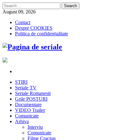
Search
for:
August 09, 2026
Contact
Despre COOKIES
Politica de confidențialitate
STIRI
Seriale TV
Seriale Romanesti
Grile POSTURI
Documentare
VIDEO Trailer
Comunicate
Arhiva
Interviu
Comunicate
Filme Craciun