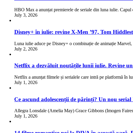
HBO Max a anunțat premierele de seriale din luna iulie. Capul d
July 3, 2026
Disney+ în iulie: revine X-Men ’97, Tom Hiddlest
Luna iulie aduce pe Disney+ o combinație de animație Marve
July 2, 2026
Netflix a dezvăluit noutățile lunii iulie. Revine 
Netflix a anunțat filmele și serialele care intră pe platformă în l
July 1, 2026
Ce ascund adolescenții de părinți? Un nou serial
Allegra Lonsdale (Amelia May) Grace Gibbons (Imogen Faires)
July 1, 2026
14 filme romantice noi la DIVA în această vară. 