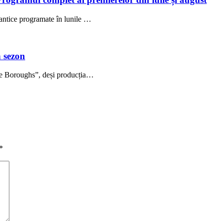
antice programate în lunile …
 sezon
The Boroughs”, deși producția…
*