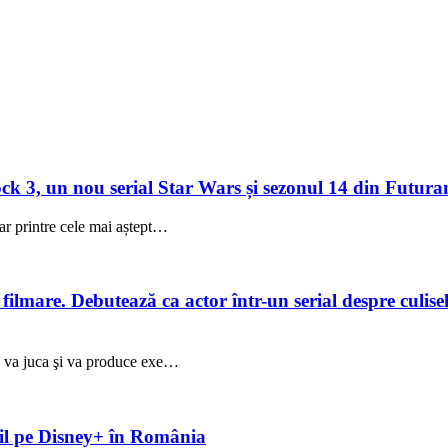
 3, un nou serial Star Wars și sezonul 14 din Futuram
ar printre cele mai aștept…
lmare. Debutează ca actor într-un serial despre culisele
ez va juca şi va produce exe…
ibil pe Disney+ în România