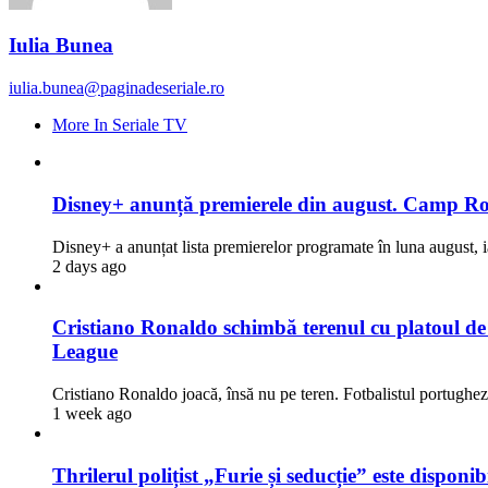
Iulia Bunea
iulia.bunea@paginadeseriale.ro
More In Seriale TV
Disney+ anunță premierele din august. Camp Rock
Disney+ a anunțat lista premierelor programate în luna august, i
2 days ago
Cristiano Ronaldo schimbă terenul cu platoul de fi
League
Cristiano Ronaldo joacă, însă nu pe teren. Fotbalistul portugh
1 week ago
Thrilerul polițist „Furie și seducție” este dispon