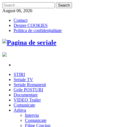
Search
for:
August 06, 2026
Contact
Despre COOKIES
Politica de confidențialitate
STIRI
Seriale TV
Seriale Romanesti
Grile POSTURI
Documentare
VIDEO Trailer
Comunicate
Arhiva
Interviu
Comunicate
Filme Craciun