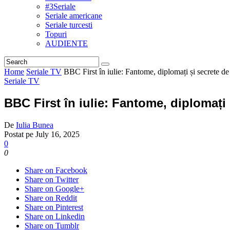
#3Seriale
Seriale americane
Seriale turcesti
Topuri
AUDIENTE
Home
Seriale TV
BBC First în iulie: Fantome, diplomați și secrete de 
Seriale TV
BBC First în iulie: Fantome, diplomați 
De
Iulia Bunea
Postat pe
July 16, 2025
0
0
Share on Facebook
Share on Twitter
Share on Google+
Share on Reddit
Share on Pinterest
Share on Linkedin
Share on Tumblr