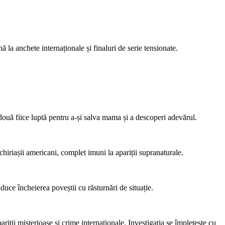
 la anchete internaționale și finaluri de serie tensionate.
 două fiice luptă pentru a-și salva mama și a descoperi adevărul.
iriașii americani, complet imuni la apariții supranaturale.
aduce încheierea poveștii cu răsturnări de situație.
ții misterioase și crime internaționale. Investigația se împletește cu