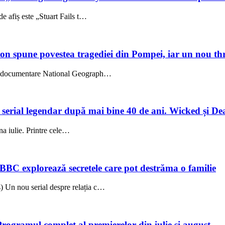
e afiș este „Stuart Fails t…
on spune povestea tragediei din Pompei, iar un nou thri
l, documentare National Geograph…
un serial legendar după mai bine 40 de ani. Wicked și De
una iulie. Printre cele…
 BBC explorează secretele care pot destrăma o familie
 Un nou serial despre relația c…
Programul complet al premierelor din iulie și august