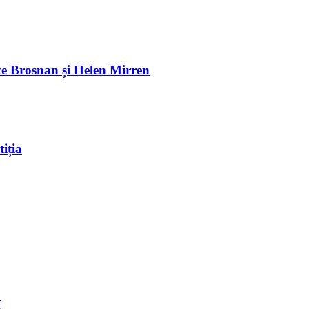
e Brosnan și Helen Mirren
iția
f