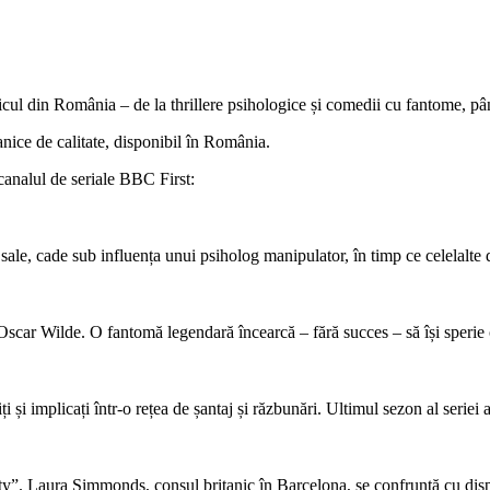
cul din România – de la thrillere psihologice și comedii cu fantome, până
anice de calitate, disponibil în România.
canalul de seriale BBC First:
i sale, cade sub influența unui psiholog manipulator, în timp ce celelalte
scar Wilde. O fantomă legendară încearcă – fără succes – să își sperie ch
ți și implicați într-o rețea de șantaj și răzbunări. Ultimul sezon al seriei 
”. Laura Simmonds, consul britanic în Barcelona, se confruntă cu dispari