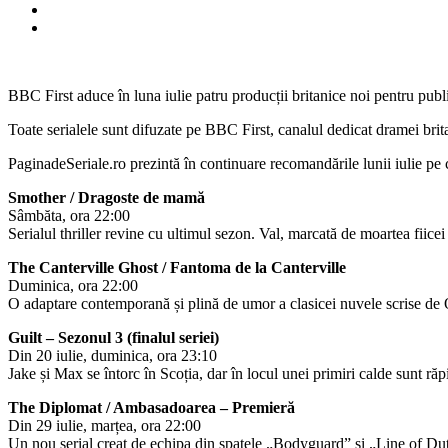
BBC First aduce în luna iulie patru producții britanice noi pentru publi
Toate serialele sunt difuzate pe BBC First, canalul dedicat dramei brit
PaginadeSeriale.ro prezintă în continuare recomandările lunii iulie pe 
Smother / Dragoste de mamă
Sâmbăta, ora 22:00
Serialul thriller revine cu ultimul sezon. Val, marcată de moartea fiice
The Canterville Ghost / Fantoma de la Canterville
Duminica, ora 22:00
O adaptare contemporană și plină de umor a clasicei nuvele scrise de O
Guilt – Sezonul 3 (finalul seriei)
Din 20 iulie, duminica, ora 23:10
Jake și Max se întorc în Scoția, dar în locul unei primiri calde sunt răpi
The Diplomat / Ambasadoarea – Premieră
Din 29 iulie, marțea, ora 22:00
Un nou serial creat de echipa din spatele „Bodyguard” și „Line of Duty