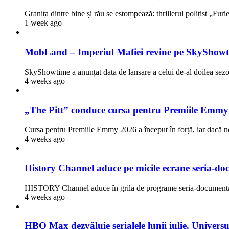
Granița dintre bine și rău se estompează: thrillerul polițist „Fur
1 week ago
MobLand – Imperiul Mafiei revine pe SkyShowti
SkyShowtime a anunțat data de lansare a celui de-al doilea 
4 weeks ago
„The Pitt” conduce cursa pentru Premiile Emmy
Cursa pentru Premiile Emmy 2026 a început în forță, iar dacă n
4 weeks ago
History Channel aduce pe micile ecrane seria-doc
HISTORY Channel aduce în grila de programe seria-documentar
4 weeks ago
HBO Max dezvăluie serialele lunii iulie. Univers