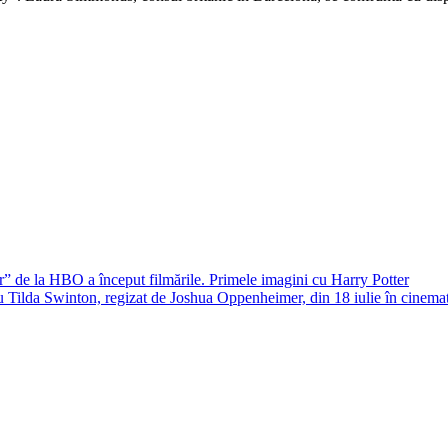
” de la HBO a început filmările. Primele imagini cu Harry Potter
lda Swinton, regizat de Joshua Oppenheimer, din 18 iulie în cinema