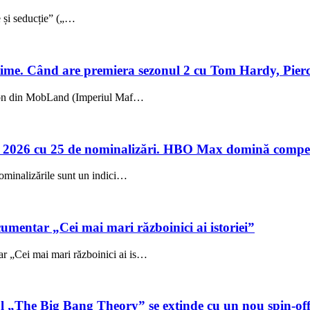
ie și seducție” („…
me. Când are premiera sezonul 2 cu Tom Hardy, Pierc
sezon din MobLand (Imperiul Maf…
 2026 cu 25 de nominalizări. HBO Max domină compet
ominalizările sunt un indici…
umentar „Cei mai mari războinici ai istoriei”
 „Cei mai mari războinici ai is…
ul „The Big Bang Theory” se extinde cu un nou spin-of