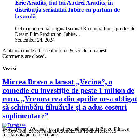
Eric Aradits, fiul lui Andrei Aradits, în
distribuția serialului Iubire cu parfum de
lavandă
Cel mai nou serial original semnat Ruxandra Ion și produs de
Dream Film Production, Iubire…
September 24, 2024
Arata mai multe articole din filme & seriale romanesti
Comments are closed.
Vezi si
Mircea Bravo a lansat „Vecina”, o
comedie cu investiţie de peste 1 milion de
euro. „Vremea rea din aprilie ne-a obligat
să schimbăm filmările şi a adus costuri
suplimentare”
INTERVIU. „Vecina”, cea mai recentă producţie Bravo Films, a
© Copyright 2016, PaginaDeSeriale. All Rights Reserved
fost lansată pe marile ecrane…