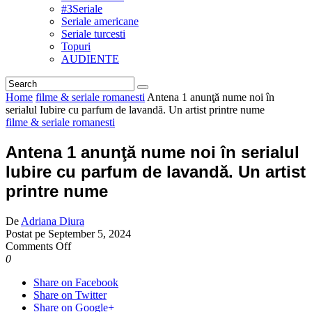
#3Seriale
Seriale americane
Seriale turcesti
Topuri
AUDIENTE
Home
filme & seriale romanesti
Antena 1 anunţă nume noi în
serialul Iubire cu parfum de lavandă. Un artist printre nume
filme & seriale romanesti
Antena 1 anunţă nume noi în serialul
Iubire cu parfum de lavandă. Un artist
printre nume
De
Adriana Diura
Postat pe
September 5, 2024
on
Comments Off
Antena
0
1
Share on Facebook
anunţă
Share on Twitter
nume
Share on Google+
noi