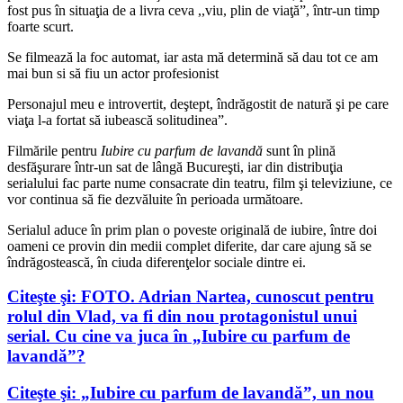
fost pus în situaţia de a livra ceva ,,viu, plin de viaţă”, într-un timp
foarte scurt.
Se filmează la foc automat, iar asta mă determină să dau tot ce am
mai bun si să fiu un actor profesionist
Personajul meu e introvertit, deştept, îndrăgostit de natură şi pe care
viaţa l-a fortat să iubească solitudinea”.
Filmările pentru
Iubire cu parfum de lavandă
sunt în plină
desfăşurare într-un sat de lângă Bucureşti, iar din distribuţia
serialului fac parte nume consacrate din teatru, film şi televiziune, ce
vor continua să fie dezvăluite în perioada următoare.
Serialul aduce în prim plan o poveste originală de iubire, între doi
oameni ce provin din medii complet diferite, dar care ajung să se
îndrăgostească, în ciuda diferenţelor sociale dintre ei.
Citeşte şi: FOTO. Adrian Nartea, cunoscut pentru
rolul din Vlad, va fi din nou protagonistul unui
serial. Cu cine va juca în „Iubire cu parfum de
lavandă”?
Citeşte şi: „Iubire cu parfum de lavandă”, un nou