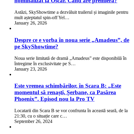
nominalizat la Oscar. Când are premiera?
Astăzi, SkyShowtime a dezvăluit trailerul și imaginile pentru
mult așteptatul spin-off Yel…
January 26, 2026
Despre ce e vorba în noua serie „Amadeus”, de
pe SkyShowtime?
Noua serie limitată de dramă „Amadeus” este disponibilă în
întregime în exclusivitate pe S…
January 23, 2026
Este vremea schimbărilor, în Scara B: „Este
momentul să renaști, Șerbane, ca Pasărea
Phoenix”. Episod nou la Pro TV
Locatarii din Scara B se vor confrunta în această seară, de la
21:30, cu o situație care c…
September 26, 2024