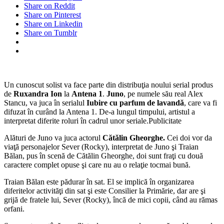
Share on Reddit
în
Share on Pinterest
serialul
Share on Linkedin
Iubire
Share on Tumblr
cu
parfum
de
lavandă.
Un
artist
Un cunoscut solist va face parte din distribuţia noului serial produs
printre
de
Ruxandra Ion
la
Antena 1
.
Juno
, pe numele său real Alex
nume
Stancu, va juca în serialul
Iubire cu parfum de lavandă
, care va fi
difuzat în curând la Antena 1. De-a lungul timpului, artistul a
interpretat diferite roluri în cadrul unor seriale.Publicitate
Alături de Juno va juca actorul
Cătălin Gheorghe.
Cei doi vor da
viaţă personajelor Sever (Rocky), interpretat de Juno şi Traian
Bălan, pus în scenă de Cătălin Gheorghe, doi sunt fraţi cu două
caractere complet opuse şi care nu au o relaţie tocmai bună.
Traian Bălan este pădurar în sat. El se implică în organizarea
diferitelor activităţi din sat şi este Consilier la Primărie, dar are şi
grijă de fratele lui, Sever (Rocky), încă de mici copii, când au rămas
orfani.