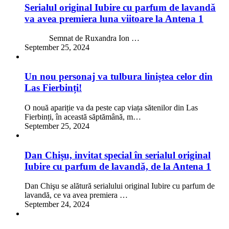
Serialul original Iubire cu parfum de lavandă
va avea premiera luna viitoare la Antena 1
Semnat de Ruxandra Ion …
September 25, 2024
Un nou personaj va tulbura liniștea celor din
Las Fierbinți!
O nouă apariție va da peste cap viața sătenilor din Las
Fierbinți, în această săptămână, m…
September 25, 2024
Dan Chişu, invitat special în serialul original
Iubire cu parfum de lavandă, de la Antena 1
Dan Chişu se alătură serialului original Iubire cu parfum de
lavandă, ce va avea premiera …
September 24, 2024