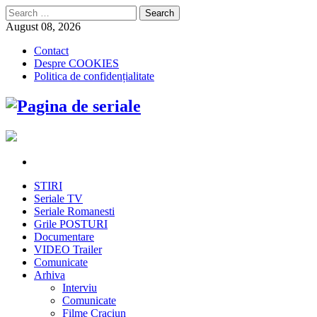
Search
for:
August 08, 2026
Contact
Despre COOKIES
Politica de confidențialitate
STIRI
Seriale TV
Seriale Romanesti
Grile POSTURI
Documentare
VIDEO Trailer
Comunicate
Arhiva
Interviu
Comunicate
Filme Craciun