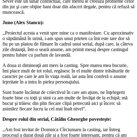
Sever este un tânăr conflictual, care mereu le creează probleme celor
din jur şi care obţine bani doar din afaceri ilegale, pentru că refuză să
muncească.
Juno (Alex Stancu):
,,Proiectul acesta a venit spre mine ca o manifestare. Cu aproximativ
o săptămână în urmă, i-am spus unui prieten ca îmi este tare dor să
fiu pe un platou de filmare în cadrul unui serial, după care, la câteva
zile distanţă, într-o seară anume, am primit mesaj despre castingul
pentru Iubire cu parfum de lavandă.
A doua zi dimineaţă am mers la casting. Spre marea mea bucurie,
îmi place mult de tot rolul, regăsesc în el multe dintre trăsăturile de
caracter pe care le am în viaţa reală, iar asta îmi conferă o anume
lejeritate în a intra în pielea personajului.
Sunt foarte încântat de colectivul în care am ajuns, ne înţelegem
foarte bine cu toţii şi simt ca am multe de învăţat de la echipă; mă
bucur şi trăiesc din plin fiecare clipă petrecută aici şi încerc să
asimilez fiecare lucru la cel mai înalt nivel”.
Despre rolul din serial, Cătălin Gheorghe povesteşte:
,,Am fost invitat de Domnica Cîrciumaru la casting, iar întreg
procesul a durat două zile şi a fost foarte interesant, pentru că am