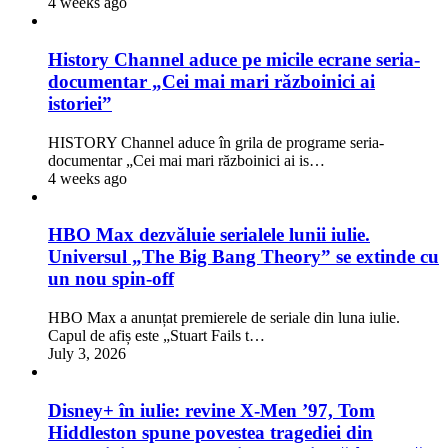
4 weeks ago
History Channel aduce pe micile ecrane seria-
documentar „Cei mai mari războinici ai
istoriei”
HISTORY Channel aduce în grila de programe seria-
documentar „Cei mai mari războinici ai is…
4 weeks ago
HBO Max dezvăluie serialele lunii iulie.
Universul „The Big Bang Theory” se extinde cu
un nou spin-off
HBO Max a anunțat premierele de seriale din luna iulie.
Capul de afiș este „Stuart Fails t…
July 3, 2026
Disney+ în iulie: revine X-Men ’97, Tom
Hiddleston spune povestea tragediei din