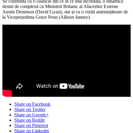
Se confruntă cu o căsnicie din ce în ce mai încordată, o dinamică
destul de complexă cu Ministrul Britanic al Afacerilor Externe
Austin Dennison (David Gyasi), dar și cu o vizită amenințătoare de
la Vicepreședinta Grace Penn (Allison Janney).
Share on Facebook
Share on Twitter
Share on Google+
Share on Reddit
Share on Pinterest
Share on Linkedin