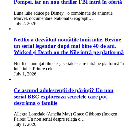
Pompei, iar un nou thriller FBI intră în ofertă
Luna iulie aduce pe Disney+ o combinație de animație
Marvel, documentare National Geograph…
July 2, 2026
Netflix a dezvăluit noutățile lunii iulie. Revine
un serial legendar după mai bine 40 de ani.
Wicked și Death on the Nile intră pe platformă
Netflix a anunțat filmele și serialele care intră pe platformă în
luna iulie. Printre cele…
July 1, 2026
Ce ascund adolescenții de părinți? Un nou
serial BBC explorează secretele care pot
destrăma o familie
Allegra Lonsdale (Amelia May) Grace Gibbons (Imogen
Faires) Un nou serial despre relația c…
July 1, 2026