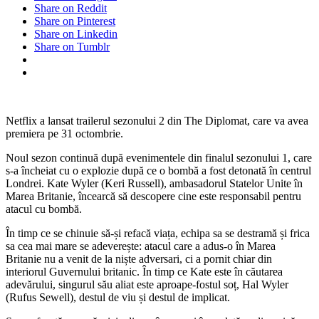
Share on Reddit
Share on Pinterest
Share on Linkedin
Share on Tumblr
Netflix a lansat trailerul sezonului 2 din The Diplomat, care va avea
premiera pe 31 octombrie.
Noul sezon continuă după evenimentele din finalul sezonului 1, care
s-a încheiat cu o explozie după ce o bombă a fost detonată în centrul
Londrei. Kate Wyler (Keri Russell), ambasadorul Statelor Unite în
Marea Britanie, încearcă să descopere cine este responsabil pentru
atacul cu bombă.
În timp ce se chinuie să-și refacă viața, echipa sa se destramă și frica
sa cea mai mare se adeverește: atacul care a adus-o în Marea
Britanie nu a venit de la niște adversari, ci a pornit chiar din
interiorul Guvernului britanic. În timp ce Kate este în căutarea
adevărului, singurul său aliat este aproape-fostul soț, Hal Wyler
(Rufus Sewell), destul de viu și destul de implicat.