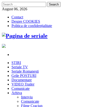
Search
for:
August 06, 2026
Contact
Despre COOKIES
Politica de confidențialitate
STIRI
Seriale TV
Seriale Romanesti
Grile POSTURI
Documentare
VIDEO Trailer
Comunicate
Arhiva
Interviu
Comunicate
Filme Craciun