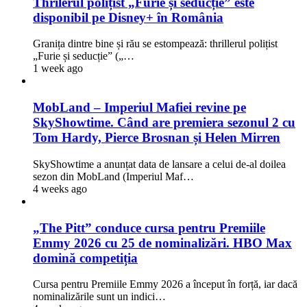
Thrilerul polițist „Furie și seducție” este
disponibil pe Disney+ în România
Granița dintre bine și rău se estompează: thrillerul polițist
„Furie și seducție” („…
1 week ago
MobLand – Imperiul Mafiei revine pe
SkyShowtime. Când are premiera sezonul 2 cu
Tom Hardy, Pierce Brosnan și Helen Mirren
SkyShowtime a anunțat data de lansare a celui de-al doilea
sezon din MobLand (Imperiul Maf…
4 weeks ago
„The Pitt” conduce cursa pentru Premiile
Emmy 2026 cu 25 de nominalizări. HBO Max
domină competiția
Cursa pentru Premiile Emmy 2026 a început în forță, iar dacă
nominalizările sunt un indici…