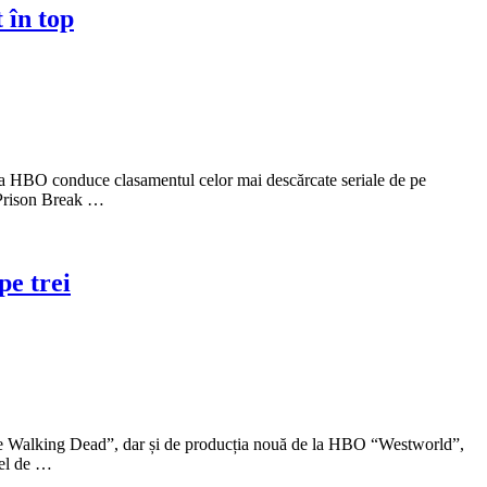
 în top
eria HBO conduce clasamentul celor mai descărcate seriale de pe
n Prison Break …
pe trei
 “The Walking Dead”, dar și de producția nouă de la HBO “Westworld”,
cel de …