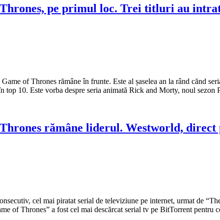
hrones, pe primul loc. Trei titluri au intrat
017. Game of Thrones rămâne în frunte. Este al șaselea an la rând cănd s
at în top 10. Este vorba despre seria animată Rick and Morty, noul sezo
 Thrones rămâne liderul. Westworld, direct 
 consecutiv, cel mai piratat serial de televiziune pe internet, urmat de
“Game of Thrones” a fost cel mai descărcat serial tv pe BitTorrent pentru 