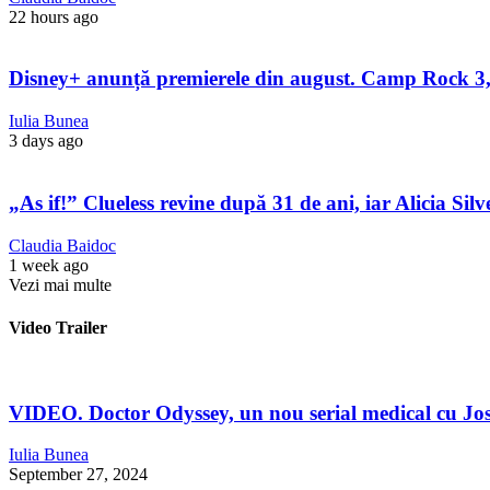
22 hours ago
Disney+ anunță premierele din august. Camp Rock 3, 
Iulia Bunea
3 days ago
„As if!” Clueless revine după 31 de ani, iar Alicia Sil
Claudia Baidoc
1 week ago
Vezi mai multe
Video Trailer
VIDEO. Doctor Odyssey, un nou serial medical cu Jos
Iulia Bunea
September 27, 2024