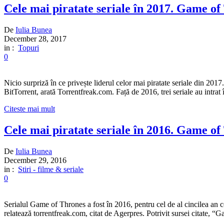
Cele mai piratate seriale în 2017. Game of T
De
Iulia Bunea
December 28, 2017
in :
Topuri
0
Nicio surpriză în ce privește liderul celor mai piratate seriale din 2
BitTorrent, arată Torrentfreak.com. Față de 2016, trei seriale au intr
Citeste mai mult
Cele mai piratate seriale în 2016. Game of
De
Iulia Bunea
December 29, 2016
in :
Stiri - filme & seriale
0
Serialul Game of Thrones a fost în 2016, pentru cel de al cincilea an
relatează torrentfreak.com, citat de Agerpres. Potrivit sursei citate, 