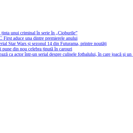
 ținta unui criminal în serie în „Cioburile”
BC First aduce una dintre premierele anului
al Star Wars și sezonul 14 din Futurama, printre noutăți
și pune din nou celebra ținută în carouri
ă ca actor într-un serial despre culisele fotbalului, în care joacă şi un