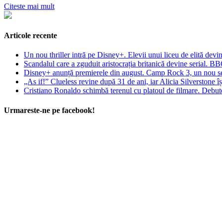
Citeste mai mult
Articole recente
Un nou thriller intră pe Disney+. Elevii unui liceu de elită devin
Scandalul care a zguduit aristocrația britanică devine serial. B
Disney+ anunță premierele din august. Camp Rock 3, un nou seri
„As if!” Clueless revine după 31 de ani, iar Alicia Silverstone î
Cristiano Ronaldo schimbă terenul cu platoul de filmare. Debuteaz
Urmareste-ne pe facebook!