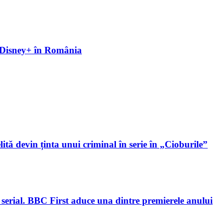
pe Disney+ în România
lită devin ținta unui criminal în serie în „Cioburile”
 serial. BBC First aduce una dintre premierele anului