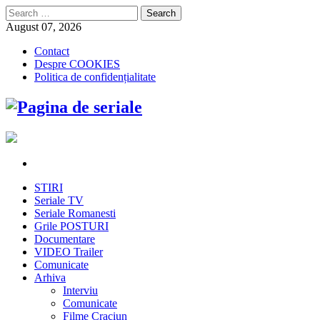
Search
for:
August 07, 2026
Contact
Despre COOKIES
Politica de confidențialitate
STIRI
Seriale TV
Seriale Romanesti
Grile POSTURI
Documentare
VIDEO Trailer
Comunicate
Arhiva
Interviu
Comunicate
Filme Craciun