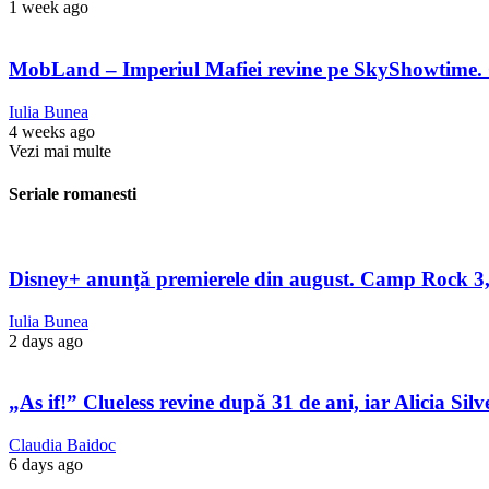
1 week ago
MobLand – Imperiul Mafiei revine pe SkyShowtime. 
Iulia Bunea
4 weeks ago
Vezi mai multe
Seriale romanesti
Disney+ anunță premierele din august. Camp Rock 3, 
Iulia Bunea
2 days ago
„As if!” Clueless revine după 31 de ani, iar Alicia Sil
Claudia Baidoc
6 days ago