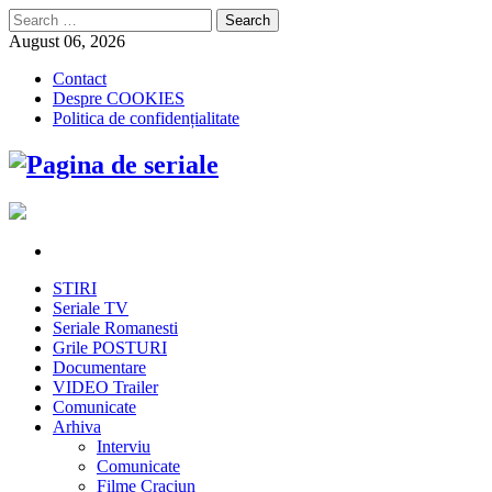
Search
for:
August 06, 2026
Contact
Despre COOKIES
Politica de confidențialitate
STIRI
Seriale TV
Seriale Romanesti
Grile POSTURI
Documentare
VIDEO Trailer
Comunicate
Arhiva
Interviu
Comunicate
Filme Craciun