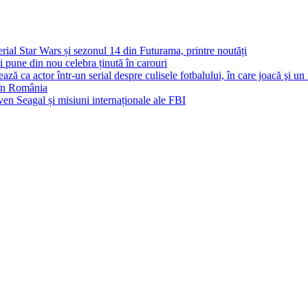
al Star Wars și sezonul 14 din Futurama, printre noutăți
și pune din nou celebra ținută în carouri
ă ca actor într-un serial despre culisele fotbalului, în care joacă şi un
+ în România
n Seagal și misiuni internaționale ale FBI