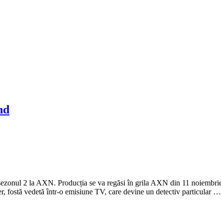
nd
ezonul 2 la AXN. Producția se va regăsi în grila AXN din 11 noiembrie, î
r, fostă vedetă într-o emisiune TV, care devine un detectiv particular …