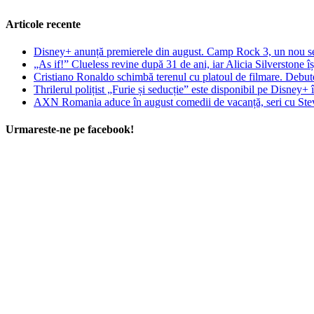
Articole recente
Disney+ anunță premierele din august. Camp Rock 3, un nou seri
„As if!” Clueless revine după 31 de ani, iar Alicia Silverstone î
Cristiano Ronaldo schimbă terenul cu platoul de filmare. Debuteaz
Thrilerul polițist „Furie și seducție” este disponibil pe Disney
AXN Romania aduce în august comedii de vacanță, seri cu Steve
Urmareste-ne pe facebook!