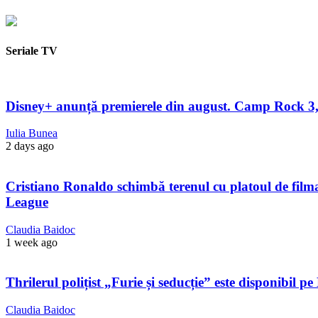
Seriale TV
Disney+ anunță premierele din august. Camp Rock 3, 
Iulia Bunea
2 days ago
Cristiano Ronaldo schimbă terenul cu platoul de filmare
League
Claudia Baidoc
1 week ago
Thrilerul polițist „Furie și seducție” este disponibil 
Claudia Baidoc