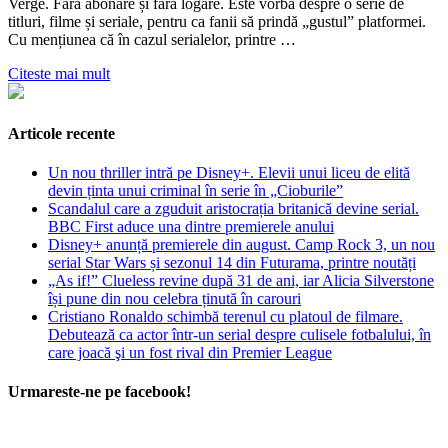
Verge. Fără abonare și fără logare. Este vorba despre o serie de
titluri, filme și seriale, pentru ca fanii să prindă „gustul” platformei.
Cu mențiunea că în cazul serialelor, printre …
Citeste mai mult
Articole recente
Un nou thriller intră pe Disney+. Elevii unui liceu de elită
devin ținta unui criminal în serie în „Cioburile”
Scandalul care a zguduit aristocrația britanică devine serial.
BBC First aduce una dintre premierele anului
Disney+ anunță premierele din august. Camp Rock 3, un nou
serial Star Wars și sezonul 14 din Futurama, printre noutăți
„As if!” Clueless revine după 31 de ani, iar Alicia Silverstone
își pune din nou celebra ținută în carouri
Cristiano Ronaldo schimbă terenul cu platoul de filmare.
Debutează ca actor într-un serial despre culisele fotbalului, în
care joacă şi un fost rival din Premier League
Urmareste-ne pe facebook!