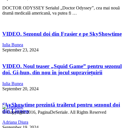
DOCTOR ODYSSEY Serialul „Doctor Odyssey”, cea mai nouă
dramă medicală americană, va putea fi …
VIDEO. Sezonul doi din Frasier e pe SkyShowtime
Iulia Bunea
September 23, 2024
VIDEO. Noul teaser „Squid Game” pentru sezonul
doi. Gi-hun, din nou în jocul supraviețuirii
Iulia Bunea
September 20, 2024
SkyShowtime prezintă trailerul pentru sezonul doi
din Lioness
© Copyright 2016, PaginaDeSeriale. All Rights Reserved
Adriana Diura
September 19, 2024