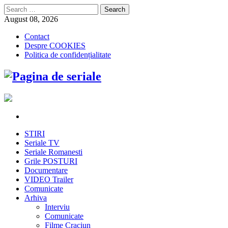
Search
for:
August 08, 2026
Contact
Despre COOKIES
Politica de confidențialitate
STIRI
Seriale TV
Seriale Romanesti
Grile POSTURI
Documentare
VIDEO Trailer
Comunicate
Arhiva
Interviu
Comunicate
Filme Craciun