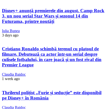
Disney+ anunță premierele din august. Camp Rock
3, un nou serial Star Wars și sezonul 14 din
Futurama, printre noutăți
Iulia Bunea
3 days ago
Cristiano Ronaldo schimbă terenul cu platoul de
filmare. Debutează ca actor într-un serial despre
culisele fotbalului, în care joacă şi un fost rival din
Premier League
Claudia Baidoc
1 week ago
Thrilerul polițist „Furie și seducție” este disponibil
pe Disney+ în România
Claudia Baidoc