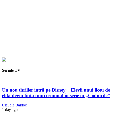
Seriale TV
Un nou thriller intră pe Disney+. Elevii unui liceu de
elită devin ținta unui criminal în serie în „Cioburile”
Claudia Baidoc
1 day ago