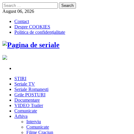
Search
for:
August 06, 2026
Contact
Despre COOKIES
Politica de confidențialitate
STIRI
Seriale TV
Seriale Romanesti
Grile POSTURI
Documentare
VIDEO Trailer
Comunicate
Arhiva
Interviu
Comunicate
Filme Craciun