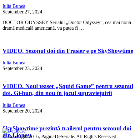
Iulia Bunea
September 27, 2024
DOCTOR ODYSSEY Serialul „Doctor Odyssey”, cea mai nouă
dramă medicală americană, va putea fi …
VIDEO. Sezonul doi din Frasier e pe SkyShowtime
Iulia Bunea
September 23, 2024
VIDEO. Noul teaser „Squid Game” pentru sezonul
doi. Gi-hun, din nou în jocul supraviețuirii
Iulia Bunea
September 20, 2024
SkyShowtime prezintă trailerul pentru sezonul doi
din Lioness
© Copyright 2016, PaginaDeSeriale. All Rights Reserved