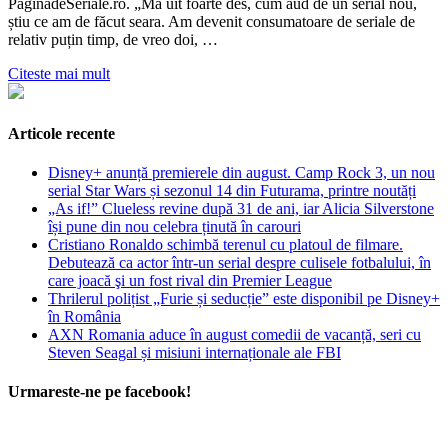
PaginadeSeriale.ro. „Mă uit foarte des, cum aud de un serial nou,
știu ce am de făcut seara. Am devenit consumatoare de seriale de
relativ puțin timp, de vreo doi, …
Citeste mai mult
Articole recente
Disney+ anunță premierele din august. Camp Rock 3, un nou
serial Star Wars și sezonul 14 din Futurama, printre noutăți
„As if!” Clueless revine după 31 de ani, iar Alicia Silverstone
își pune din nou celebra ținută în carouri
Cristiano Ronaldo schimbă terenul cu platoul de filmare.
Debutează ca actor într-un serial despre culisele fotbalului, în
care joacă şi un fost rival din Premier League
Thrilerul polițist „Furie și seducție” este disponibil pe Disney+
în România
AXN Romania aduce în august comedii de vacanță, seri cu
Steven Seagal și misiuni internaționale ale FBI
Urmareste-ne pe facebook!