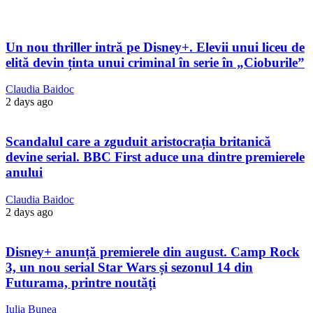
Un nou thriller intră pe Disney+. Elevii unui liceu de
elită devin ținta unui criminal în serie în „Cioburile”
Claudia Baidoc
2 days ago
Scandalul care a zguduit aristocrația britanică
devine serial. BBC First aduce una dintre premierele
anului
Claudia Baidoc
2 days ago
Disney+ anunță premierele din august. Camp Rock
3, un nou serial Star Wars și sezonul 14 din
Futurama, printre noutăți
Iulia Bunea