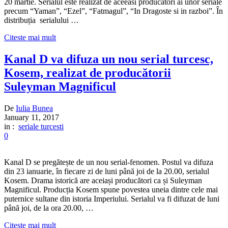
20 martie. Serialul este realizat de aceeasi producatori ai unor seriale
precum “Yaman”, “Ezel”, “Fatmagul”, “In Dragoste si in razboi”. În
distribuția serialului …
Citeste mai mult
Kanal D va difuza un nou serial turcesc,
Kosem, realizat de producătorii
Suleyman Magnificul
De
Iulia Bunea
January 11, 2017
in :
seriale turcesti
0
Kanal D se pregătește de un nou serial-fenomen. Postul va difuza
din 23 ianuarie, în fiecare zi de luni până joi de la 20.00, serialul
Kosem. Drama istorică are aceiași producători ca și Suleyman
Magnificul. Producția Kosem spune povestea uneia dintre cele mai
puternice sultane din istoria Imperiului. Serialul va fi difuzat de luni
până joi, de la ora 20.00, …
Citeste mai mult