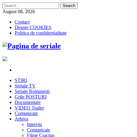
Search
for:
August 08, 2026
Contact
Despre COOKIES
Politica de confidențialitate
STIRI
Seriale TV
Seriale Romanesti
Grile POSTURI
Documentare
VIDEO Trailer
Comunicate
Arhiva
Interviu
Comunicate
Filme Craciun