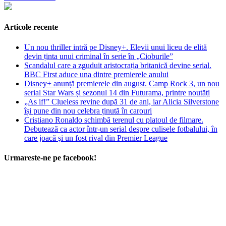
Articole recente
Un nou thriller intră pe Disney+. Elevii unui liceu de elită
devin ținta unui criminal în serie în „Cioburile”
Scandalul care a zguduit aristocrația britanică devine serial.
BBC First aduce una dintre premierele anului
Disney+ anunță premierele din august. Camp Rock 3, un nou
serial Star Wars și sezonul 14 din Futurama, printre noutăți
„As if!” Clueless revine după 31 de ani, iar Alicia Silverstone
își pune din nou celebra ținută în carouri
Cristiano Ronaldo schimbă terenul cu platoul de filmare.
Debutează ca actor într-un serial despre culisele fotbalului, în
care joacă şi un fost rival din Premier League
Urmareste-ne pe facebook!