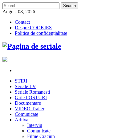
Search
for:
August 08, 2026
Contact
Despre COOKIES
Politica de confidențialitate
STIRI
Seriale TV
Seriale Romanesti
Grile POSTURI
Documentare
VIDEO Trailer
Comunicate
Arhiva
Interviu
Comunicate
Filme Craciun