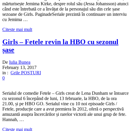
mărturisește Jemima Kirke, despre rolul său (Jessa Johansson) atunci
când este întrebată ce a învățat de la personajul său din cele șase
sezoane de Girls. PaginadeSeriale prezintă în continuare un interviu
cu Jemima …
Citeste mai mult
Girls – Fetele revin la HBO cu sezonul
șase
De
Iulia Bunea
February 13, 2017
in :
Grile POSTURI
0
Serialul de comedie Fetele – Girls creat de Lena Dunham se întoarce
cu sezonul 6 începând de luni, 13 februarie, la HBO, de la ora
21.00, și pe HBO GO. Serialul vine cu 10 noi episoade Girls /
Fetele, producție care a avut premiera în 2012, oferă o perspectivă
amuzantă asupra încercărilor și rarelor victorii ale unui grup de fete.
Hannah, …
Citeste mai mult