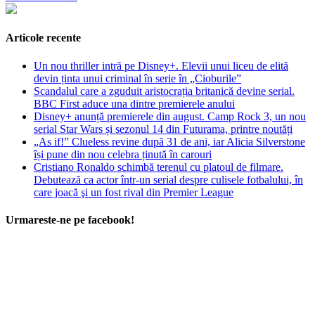
Articole recente
Un nou thriller intră pe Disney+. Elevii unui liceu de elită
devin ținta unui criminal în serie în „Cioburile”
Scandalul care a zguduit aristocrația britanică devine serial.
BBC First aduce una dintre premierele anului
Disney+ anunță premierele din august. Camp Rock 3, un nou
serial Star Wars și sezonul 14 din Futurama, printre noutăți
„As if!” Clueless revine după 31 de ani, iar Alicia Silverstone
își pune din nou celebra ținută în carouri
Cristiano Ronaldo schimbă terenul cu platoul de filmare.
Debutează ca actor într-un serial despre culisele fotbalului, în
care joacă şi un fost rival din Premier League
Urmareste-ne pe facebook!