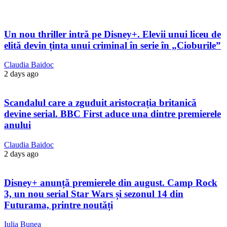
Un nou thriller intră pe Disney+. Elevii unui liceu de
elită devin ținta unui criminal în serie în „Cioburile”
Claudia Baidoc
2 days ago
Scandalul care a zguduit aristocrația britanică
devine serial. BBC First aduce una dintre premierele
anului
Claudia Baidoc
2 days ago
Disney+ anunță premierele din august. Camp Rock
3, un nou serial Star Wars și sezonul 14 din
Futurama, printre noutăți
Iulia Bunea