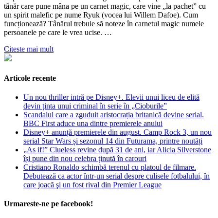
tânăr care pune mâna pe un carnet magic, care vine „la pachet” cu
un spirit malefic pe nume Ryuk (vocea lui Willem Dafoe). Cum
funcționează? Tânărul trebuie să noteze în carnetul magic numele
persoanele pe care le vrea ucise. …
Citeste mai mult
Articole recente
Un nou thriller intră pe Disney+. Elevii unui liceu de elită
devin ținta unui criminal în serie în „Cioburile”
Scandalul care a zguduit aristocrația britanică devine serial.
BBC First aduce una dintre premierele anului
Disney+ anunță premierele din august. Camp Rock 3, un nou
serial Star Wars și sezonul 14 din Futurama, printre noutăți
„As if!” Clueless revine după 31 de ani, iar Alicia Silverstone
își pune din nou celebra ținută în carouri
Cristiano Ronaldo schimbă terenul cu platoul de filmare.
Debutează ca actor într-un serial despre culisele fotbalului, în
care joacă şi un fost rival din Premier League
Urmareste-ne pe facebook!