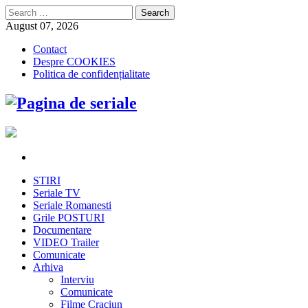
Search
for:
August 07, 2026
Contact
Despre COOKIES
Politica de confidențialitate
STIRI
Seriale TV
Seriale Romanesti
Grile POSTURI
Documentare
VIDEO Trailer
Comunicate
Arhiva
Interviu
Comunicate
Filme Craciun