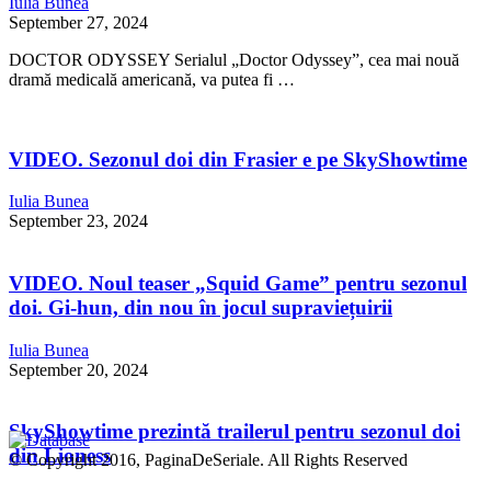
Iulia Bunea
September 27, 2024
DOCTOR ODYSSEY Serialul „Doctor Odyssey”, cea mai nouă
dramă medicală americană, va putea fi …
VIDEO. Sezonul doi din Frasier e pe SkyShowtime
Iulia Bunea
September 23, 2024
VIDEO. Noul teaser „Squid Game” pentru sezonul
doi. Gi-hun, din nou în jocul supraviețuirii
Iulia Bunea
September 20, 2024
SkyShowtime prezintă trailerul pentru sezonul doi
din Lioness
© Copyright 2016, PaginaDeSeriale. All Rights Reserved