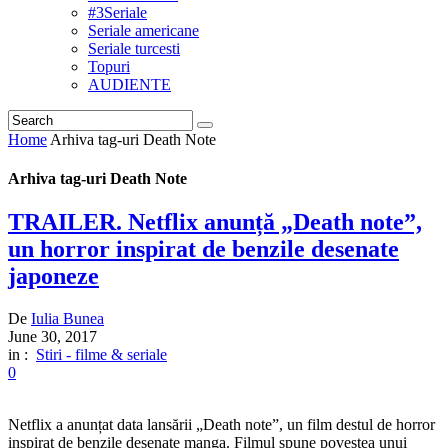
#3Seriale
Seriale americane
Seriale turcesti
Topuri
AUDIENTE
Home
Arhiva tag-uri Death Note
Arhiva tag-uri Death Note
TRAILER. Netflix anunță „Death note”,
un horror inspirat de benzile desenate
japoneze
De
Iulia Bunea
June 30, 2017
in :
Stiri - filme & seriale
0
Netflix a anunțat data lansării „Death note”, un film destul de horror
inspirat de benzile desenate manga. Filmul spune povestea unui