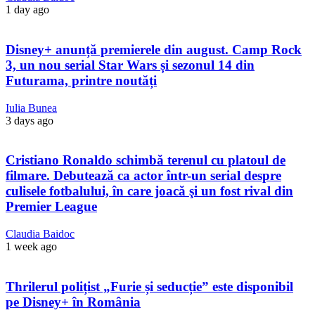
1 day ago
Disney+ anunță premierele din august. Camp Rock
3, un nou serial Star Wars și sezonul 14 din
Futurama, printre noutăți
Iulia Bunea
3 days ago
Cristiano Ronaldo schimbă terenul cu platoul de
filmare. Debutează ca actor într-un serial despre
culisele fotbalului, în care joacă şi un fost rival din
Premier League
Claudia Baidoc
1 week ago
Thrilerul polițist „Furie și seducție” este disponibil
pe Disney+ în România