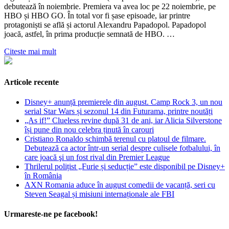
debutează în noiembrie. Premiera va avea loc pe 22 noiembrie, pe
HBO și HBO GO. În total vor fi șase episoade, iar printre
protagoniști se află și actorul Alexandru Papadopol. Papadopol
joacă, astfel, în prima producție semnată de HBO. …
Citeste mai mult
Articole recente
Disney+ anunță premierele din august. Camp Rock 3, un nou
serial Star Wars și sezonul 14 din Futurama, printre noutăți
„As if!” Clueless revine după 31 de ani, iar Alicia Silverstone
își pune din nou celebra ținută în carouri
Cristiano Ronaldo schimbă terenul cu platoul de filmare.
Debutează ca actor într-un serial despre culisele fotbalului, în
care joacă şi un fost rival din Premier League
Thrilerul polițist „Furie și seducție” este disponibil pe Disney+
în România
AXN Romania aduce în august comedii de vacanță, seri cu
Steven Seagal și misiuni internaționale ale FBI
Urmareste-ne pe facebook!