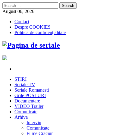
Search
for:
August 06, 2026
Contact
Despre COOKIES
Politica de confidențialitate
STIRI
Seriale TV
Seriale Romanesti
Grile POSTURI
Documentare
VIDEO Trailer
Comunicate
Arhiva
Interviu
Comunicate
Filme Craciun