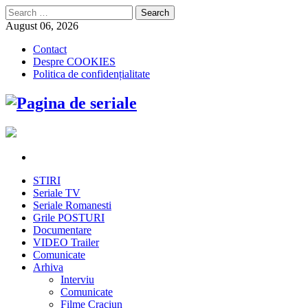
Search
for:
August 06, 2026
Contact
Despre COOKIES
Politica de confidențialitate
STIRI
Seriale TV
Seriale Romanesti
Grile POSTURI
Documentare
VIDEO Trailer
Comunicate
Arhiva
Interviu
Comunicate
Filme Craciun