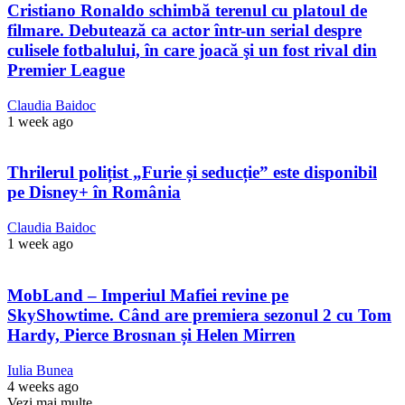
Cristiano Ronaldo schimbă terenul cu platoul de
filmare. Debutează ca actor într-un serial despre
culisele fotbalului, în care joacă şi un fost rival din
Premier League
Claudia Baidoc
1 week ago
Thrilerul polițist „Furie și seducție” este disponibil
pe Disney+ în România
Claudia Baidoc
1 week ago
MobLand – Imperiul Mafiei revine pe
SkyShowtime. Când are premiera sezonul 2 cu Tom
Hardy, Pierce Brosnan și Helen Mirren
Iulia Bunea
4 weeks ago
Vezi mai multe