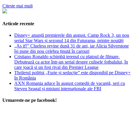
Citeste mai mult
Articole recente
Disney+ anunță premierele din august. Camp Rock 3, un nou
serial Star Wars și sezonul 14 din Futurama, printre noutăți
„As if!” Clueless revine după 31 de ani, iar Alicia Silverstone
își pune din nou celebra ținută în carouri
Cristiano Ronaldo schimbă terenul cu platoul de filmare.
Debutează ca actor într-un serial despre culisele fotbalului, în
care joacă şi un fost rival din Premier League
Thrilerul polițist „Furie și seducție” este disponibil pe Disney+
în România
AXN Romania aduce în august comedii de vacanță, seri cu
Steven Seagal și misiuni internaționale ale FBI
Urmareste-ne pe facebook!