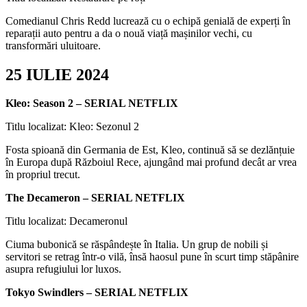
Comedianul Chris Redd lucrează cu o echipă genială de experți în
reparații auto pentru a da o nouă viață mașinilor vechi, cu
transformări uluitoare.
25 IULIE 2024
Kleo: Season 2 – SERIAL NETFLIX
Titlu localizat: Kleo: Sezonul 2
Fosta spioană din Germania de Est, Kleo, continuă să se dezlănțuie
în Europa după Războiul Rece, ajungând mai profund decât ar vrea
în propriul trecut.
The Decameron – SERIAL NETFLIX
Titlu localizat: Decameronul
Ciuma bubonică se răspândește în Italia. Un grup de nobili și
servitori se retrag într-o vilă, însă haosul pune în scurt timp stăpânire
asupra refugiului lor luxos.
Tokyo Swindlers – SERIAL NETFLIX