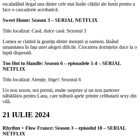
escaladând ilegal una dintre cele mai înalte clădiri ale lumii pentru a
face o cascadorie acrobatică.
Sweet Home: Season 3 – SERIAL NETFLIX
Titlu localizat: Casă, dulce casă: Sezonul 3
Lumea se clatină la granița dintre monștri și oameni, lăsând
umanitatea în fața unei alegeri dificile. Ciocnirea dorințelor duce la o
luptă disperată.
Too Hot to Handle: Season 6 – episoadele 1-4 – SERIAL
NETFLIX
Titlu localizat: Atenție, frige!: Sezonul 6
Un nou sezon, noi premii, multe surprize și un nou partener
năbădăios pentru Lana, care tulbură apele printre celibatarii sexy din
vilă.
21 IULIE 2024
Rhythm + Flow France: Season 3 – episodul 10 – SERIAL
NETFLIX