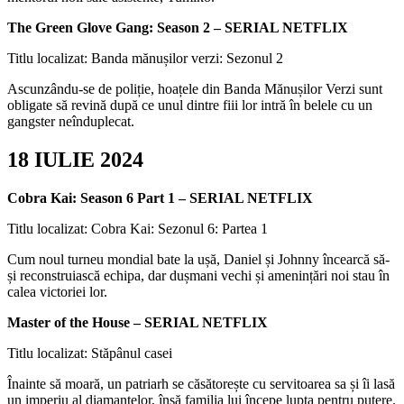
The Green Glove Gang: Season 2 – SERIAL NETFLIX
Titlu localizat: Banda mănușilor verzi: Sezonul 2
Ascunzându-se de poliție, hoațele din Banda Mănușilor Verzi sunt
obligate să revină după ce unul dintre fiii lor intră în belele cu un
gangster neînduplecat.
18 IULIE 2024
Cobra Kai: Season 6 Part 1 – SERIAL NETFLIX
Titlu localizat: Cobra Kai: Sezonul 6: Partea 1
Cum noul turneu mondial bate la ușă, Daniel și Johnny încearcă să-
și reconstruiască echipa, dar dușmani vechi și amenințări noi stau în
calea victoriei lor.
Master of the House – SERIAL NETFLIX
Titlu localizat: Stăpânul casei
Înainte să moară, un patriarh se căsătorește cu servitoarea sa și îi lasă
un imperiu al diamantelor, însă familia lui începe lupta pentru putere.