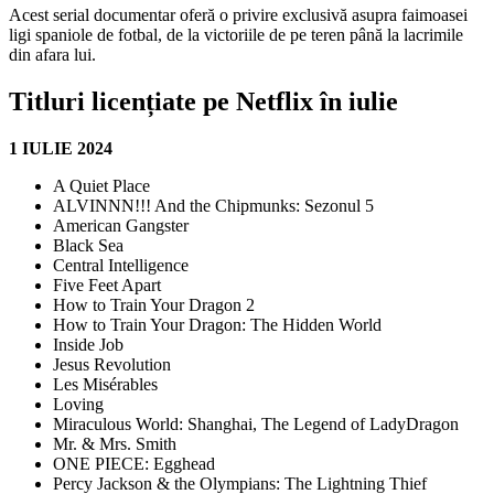
Acest serial documentar oferă o privire exclusivă asupra faimoasei
ligi spaniole de fotbal, de la victoriile de pe teren până la lacrimile
din afara lui.
Titluri licențiate pe Netflix în iulie
1 IULIE 2024
A Quiet Place
ALVINNN!!! And the Chipmunks: Sezonul 5
American Gangster
Black Sea
Central Intelligence
Five Feet Apart
How to Train Your Dragon 2
How to Train Your Dragon: The Hidden World
Inside Job
Jesus Revolution
Les Misérables
Loving
Miraculous World: Shanghai, The Legend of LadyDragon
Mr. & Mrs. Smith
ONE PIECE: Egghead
Percy Jackson & the Olympians: The Lightning Thief