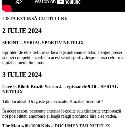
LISTA EXTINSĂ CU TITLURI:
2 IULIE 2024
SPRINT – SERIAL SPORTIV NETFLIX
Sprinteri de elită trebuie să facă față antrenamentelor, atenției presei
și unei competiții acerbe în acest serial sportiv despre cursa celor mai
rapizi oameni din lume.
3 IULIE 2024
Love Is Blind: Brazil: Season 4 – episoadele 9-10 – SERIAL
NETFLIX
Titlu localizat: Dragoste pe nevăzute: Brazilia: Sezonul 4
În acest sezon, persoane anterior logodite sau căsătorite explorează
noi posibilități amoroase și leagă relații profunde fără a se vedea.
The Man with 1000 Kids – DOCUMENTAR NETFLIX