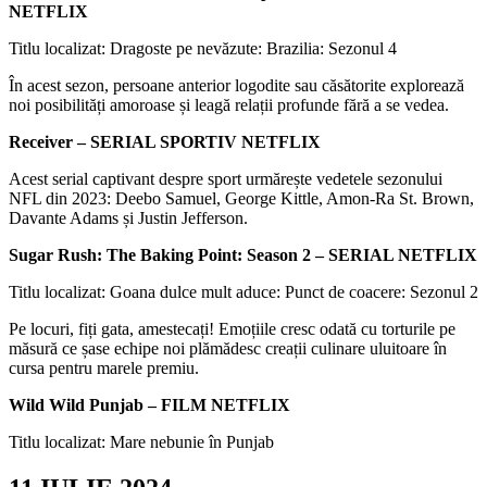
NETFLIX
Titlu localizat: Dragoste pe nevăzute: Brazilia: Sezonul 4
În acest sezon, persoane anterior logodite sau căsătorite explorează
noi posibilități amoroase și leagă relații profunde fără a se vedea.
Receiver – SERIAL SPORTIV NETFLIX
Acest serial captivant despre sport urmărește vedetele sezonului
NFL din 2023: Deebo Samuel, George Kittle, Amon-Ra St. Brown,
Davante Adams și Justin Jefferson.
Sugar Rush: The Baking Point: Season 2 – SERIAL NETFLIX
Titlu localizat: Goana dulce mult aduce: Punct de coacere: Sezonul 2
Pe locuri, fiți gata, amestecați! Emoțiile cresc odată cu torturile pe
măsură ce șase echipe noi plămădesc creații culinare uluitoare în
cursa pentru marele premiu.
Wild Wild Punjab – FILM NETFLIX
Titlu localizat: Mare nebunie în Punjab