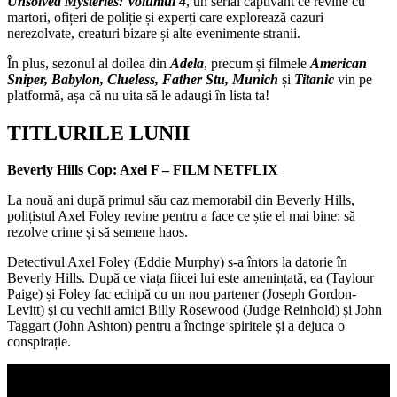
Unsolved Mysteries: Volumul 4
, un serial captivant ce revine cu
martori, ofițeri de poliție și experți care explorează cazuri
nerezolvate, creaturi bizare și alte evenimente stranii.
În plus, sezonul al doilea din
Adela
, precum și filmele
American
Sniper, Babylon, Clueless, Father Stu, Munich
și
Titanic
vin pe
platformă, așa că nu uita să le adaugi în lista ta!
TITLURILE LUNII
Beverly Hills Cop: Axel F – FILM NETFLIX
La nouă ani după primul său caz memorabil din Beverly Hills,
polițistul Axel Foley revine pentru a face ce știe el mai bine: să
rezolve crime și să semene haos.
Detectivul Axel Foley (Eddie Murphy) s-a întors la datorie în
Beverly Hills. După ce viața fiicei lui este amenințată, ea (Taylour
Paige) și Foley fac echipă cu un nou partener (Joseph Gordon-
Levitt) și cu vechii amici Billy Rosewood (Judge Reinhold) și John
Taggart (John Ashton) pentru a încinge spiritele și a dejuca o
conspirație.