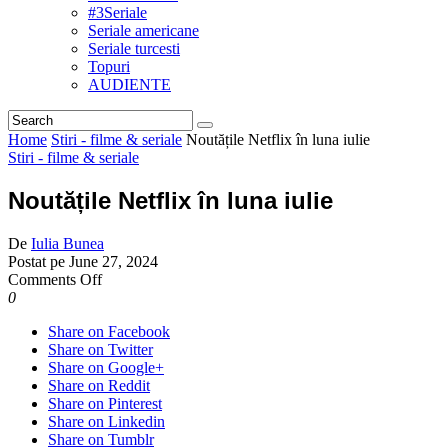
#3Seriale
Seriale americane
Seriale turcesti
Topuri
AUDIENTE
Home
Stiri - filme & seriale
Noutățile Netflix în luna iulie
Stiri - filme & seriale
Noutățile Netflix în luna iulie
De
Iulia Bunea
Postat pe
June 27, 2024
on
Comments Off
Noutățile
0
Netflix
Share on Facebook
în
Share on Twitter
luna
Share on Google+
iulie
Share on Reddit
Share on Pinterest
Share on Linkedin
Share on Tumblr