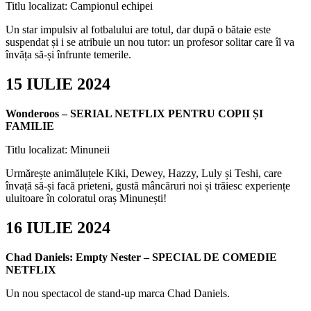
Titlu localizat: Campionul echipei
Un star impulsiv al fotbalului are totul, dar după o bătaie este
suspendat și i se atribuie un nou tutor: un profesor solitar care îl va
învăța să-și înfrunte temerile.
15 IULIE 2024
Wonderoos – SERIAL NETFLIX PENTRU COPII ȘI
FAMILIE
Titlu localizat: Minuneii
Urmărește animăluțele Kiki, Dewey, Hazzy, Luly și Teshi, care
învață să-și facă prieteni, gustă mâncăruri noi și trăiesc experiențe
uluitoare în coloratul oraș Minunești!
16 IULIE 2024
Chad Daniels: Empty Nester – SPECIAL DE COMEDIE
NETFLIX
Un nou spectacol de stand-up marca Chad Daniels.