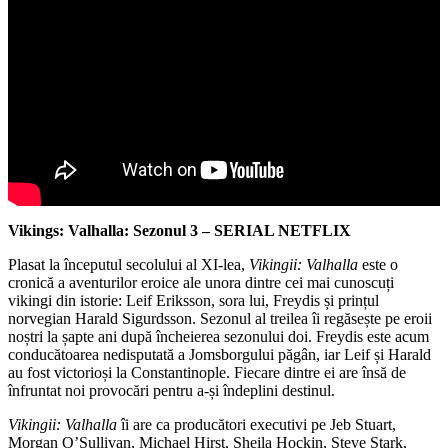
Vikings: Valhalla: Sezonul 3 – SERIAL NETFLIX
Plasat la începutul secolului al XI-lea,
Vikingii: Valhalla
este o
cronică a aventurilor eroice ale unora dintre cei mai cunoscuți
vikingi din istorie: Leif Eriksson, sora lui, Freydis și prințul
norvegian Harald Sigurdsson. Sezonul al treilea îi regăsește pe eroii
noștri la șapte ani după încheierea sezonului doi. Freydis este acum
conducătoarea nedisputată a Jomsborgului păgân, iar Leif și Harald
au fost victorioși la Constantinople. Fiecare dintre ei are însă de
înfruntat noi provocări pentru a-și îndeplini destinul.
Vikingii: Valhalla
îi are ca producători executivi pe Jeb Stuart,
Morgan O’Sullivan, Michael Hirst, Sheila Hockin, Steve Stark,