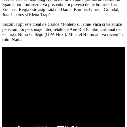
Spania, iar noul sezon va prezenta noi povești de pe holurile Las
Encinas. Regia este asigurată de Daniel Barone, Ginesta Guindal,
Jota Linares și Elena Trapé.
Sezonul opt este creat de Carlos Montero și Jaime Vaca și va aduce
pe ecran noi personaje interpretate de Ane Rot (Clubul criminal de
lectură), Nuno Gallego (UPA Next). Mina el Hammani va reveni în
rolul Nadia.