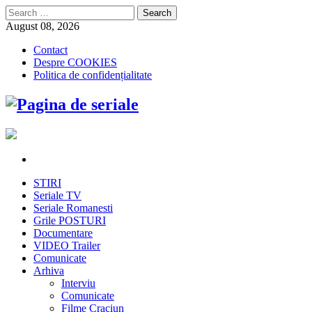
Search
for:
August 08, 2026
Contact
Despre COOKIES
Politica de confidențialitate
STIRI
Seriale TV
Seriale Romanesti
Grile POSTURI
Documentare
VIDEO Trailer
Comunicate
Arhiva
Interviu
Comunicate
Filme Craciun