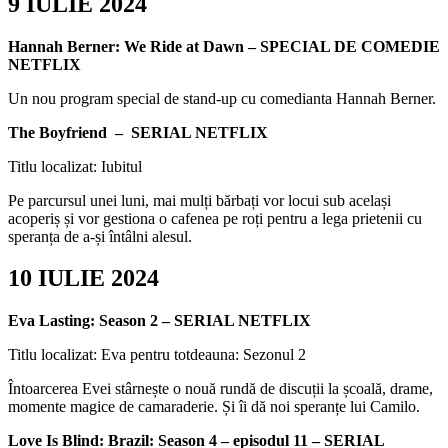
9 IULIE 2024
Hannah Berner: We Ride at Dawn – SPECIAL DE COMEDIE
NETFLIX
Un nou program special de stand-up cu comedianta Hannah Berner.
The Boyfriend
– SERIAL NETFLIX
Titlu localizat: Iubitul
Pe parcursul unei luni, mai mulți bărbați vor locui sub același
acoperiș și vor gestiona o cafenea pe roți pentru a lega prietenii cu
speranța de a-și întâlni alesul.
10 IULIE 2024
Eva Lasting: Season 2 – SERIAL NETFLIX
Titlu localizat: Eva pentru totdeauna: Sezonul 2
Întoarcerea Evei stârnește o nouă rundă de discuții la școală, drame,
momente magice de camaraderie. Și îi dă noi speranțe lui Camilo.
Love Is Blind: Brazil: Season 4 – episodul 11 – SERIAL