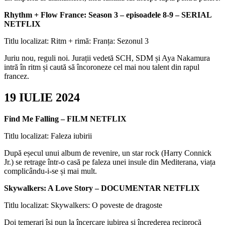
Rhythm + Flow France: Season 3 – episoadele 8-9 – SERIAL
NETFLIX
Titlu localizat: Ritm + rimă: Franța: Sezonul 3
Juriu nou, reguli noi. Jurații vedetă SCH, SDM și Aya Nakamura
intră în ritm și caută să încoroneze cel mai nou talent din rapul
francez.
19 IULIE 2024
Find Me Falling – FILM NETFLIX
Titlu localizat: Faleza iubirii
După eșecul unui album de revenire, un star rock (Harry Connick
Jr.) se retrage într-o casă pe faleza unei insule din Mediterana, viața
complicându-i-se și mai mult.
Skywalkers: A Love Story – DOCUMENTAR NETFLIX
Titlu localizat: Skywalkers: O poveste de dragoste
Doi temerari își pun la încercare iubirea și încrederea reciprocă