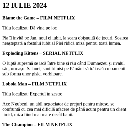
12 IULIE 2024
Blame the Game – FILM NETFLIX
Titlu localizat: Dă vina pe joc
Pia îl invită pe Jan, noul ei iubit, la seara obișnuită de jocuri. Sosirea
neașteptată a fostului iubit al Piei ridică miza pentru toată lumea.
Exploding Kittens – SERIAL NETFLIX
O luptă supremă se iscă între bine și rău când Dumnezeu și rivalul
său, urmașul Satanei, sunt trimiși pe Pământ să trăiască cu oamenii
sub forma unor pisici vorbitoare.
Lobola Man – FILM NETFLIX
Titlu localizat: Expertul în zestre
Ace Ngubeni, un abil negociator de prețuri pentru mirese, se
confruntă cu cea mai dificilă afacere de până acum pentru un client
timid, miza fiind mai mare decât banii.
The Champion – FILM NETFLIX