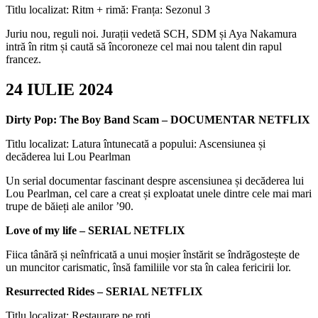
Titlu localizat: Ritm + rimă: Franța: Sezonul 3
Juriu nou, reguli noi. Jurații vedetă SCH, SDM și Aya Nakamura
intră în ritm și caută să încoroneze cel mai nou talent din rapul
francez.
24 IULIE 2024
Dirty Pop: The Boy Band Scam – DOCUMENTAR NETFLIX
Titlu localizat: Latura întunecată a popului: Ascensiunea și
decăderea lui Lou Pearlman
Un serial documentar fascinant despre ascensiunea și decăderea lui
Lou Pearlman, cel care a creat și exploatat unele dintre cele mai mari
trupe de băieți ale anilor ’90.
Love of my life – SERIAL NETFLIX
Fiica tânără și neînfricată a unui moșier înstărit se îndrăgostește de
un muncitor carismatic, însă familiile vor sta în calea fericirii lor.
Resurrected Rides – SERIAL NETFLIX
Titlu localizat: Restaurare pe roți