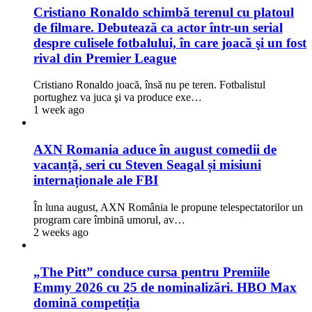
Cristiano Ronaldo schimbă terenul cu platoul
de filmare. Debutează ca actor într-un serial
despre culisele fotbalului, în care joacă şi un fost
rival din Premier League
Cristiano Ronaldo joacă, însă nu pe teren. Fotbalistul
portughez va juca şi va produce exe…
1 week ago
AXN Romania aduce în august comedii de
vacanță, seri cu Steven Seagal și misiuni
internaționale ale FBI
În luna august, AXN România le propune telespectatorilor un
program care îmbină umorul, av…
2 weeks ago
„The Pitt” conduce cursa pentru Premiile
Emmy 2026 cu 25 de nominalizări. HBO Max
domină competiția