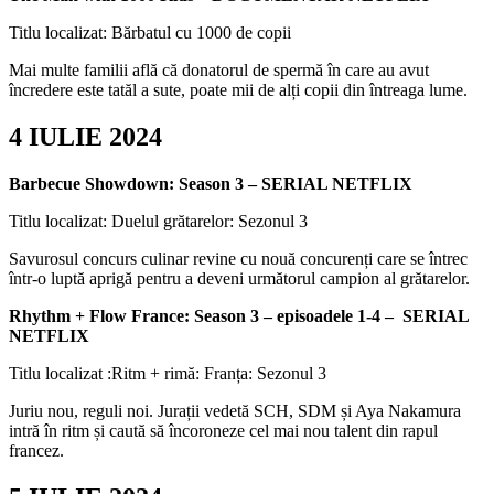
Titlu localizat: Bărbatul cu 1000 de copii
Mai multe familii află că donatorul de spermă în care au avut
încredere este tatăl a sute, poate mii de alți copii din întreaga lume.
4 IULIE 2024
Barbecue Showdown: Season 3 – SERIAL NETFLIX
Titlu localizat: Duelul grătarelor: Sezonul 3
Savurosul concurs culinar revine cu nouă concurenți care se întrec
într-o luptă aprigă pentru a deveni următorul campion al grătarelor.
Rhythm + Flow France: Season 3 – episoadele 1-4 – SERIAL
NETFLIX
Titlu localizat :Ritm + rimă: Franța: Sezonul 3
Juriu nou, reguli noi. Jurații vedetă SCH, SDM și Aya Nakamura
intră în ritm și caută să încoroneze cel mai nou talent din rapul
francez.