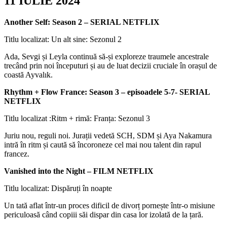
11 IULIE 2024
Another Self: Season 2 – SERIAL NETFLIX
Titlu localizat: Un alt sine: Sezonul 2
Ada, Sevgi și Leyla continuă să-și exploreze traumele ancestrale
trecând prin noi începuturi și au de luat decizii cruciale în orașul de
coastă Ayvalık.
Rhythm + Flow France: Season 3 – episoadele 5-7- SERIAL
NETFLIX
Titlu localizat :Ritm + rimă: Franța: Sezonul 3
Juriu nou, reguli noi. Jurații vedetă SCH, SDM și Aya Nakamura
intră în ritm și caută să încoroneze cel mai nou talent din rapul
francez.
Vanished into the Night – FILM NETFLIX
Titlu localizat: Dispăruți în noapte
Un tată aflat într-un proces dificil de divorț pornește într-o misiune
periculoasă când copiii săi dispar din casa lor izolată de la țară.