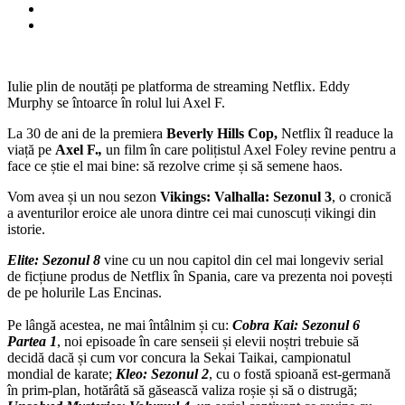
Iulie plin de noutăți pe platforma de streaming Netflix. Eddy
Murphy se întoarce în rolul lui Axel F.
La 30 de ani de la premiera
Beverly Hills Cop,
Netflix
îl readuce la
viață pe
Axel F.
,
un film în care polițistul Axel Foley revine pentru a
face ce știe el mai bine: să rezolve crime și să semene haos.
Vom avea și un nou sezon
Vikings: Valhalla: Sezonul 3
, o cronică
a aventurilor eroice ale unora dintre cei mai cunoscuți vikingi din
istorie.
Elite: Sezonul 8
vine cu un nou capitol din cel mai longeviv serial
de ficțiune produs de Netflix în Spania, care va prezenta noi povești
de pe holurile Las Encinas.
Pe lângă acestea, ne mai întâlnim și cu:
Cobra Kai: Sezonul 6
Partea 1
, noi episoade în care senseii și elevii noștri trebuie să
decidă dacă și cum vor concura la Sekai Taikai, campionatul
mondial de karate;
Kleo: Sezonul 2
, cu o fostă spioană est-germană
în prim-plan, hotărâtă să găsească valiza roșie și să o distrugă;