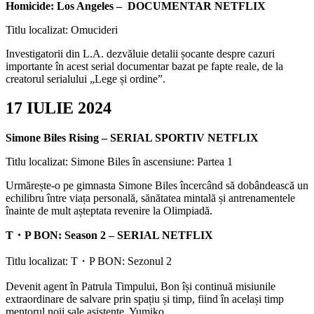
Homicide: Los Angeles – DOCUMENTAR NETFLIX
Titlu localizat: Omucideri
Investigatorii din L.A. dezvăluie detalii șocante despre cazuri
importante în acest serial documentar bazat pe fapte reale, de la
creatorul serialului „Lege și ordine”.
17 IULIE 2024
Simone Biles Rising – SERIAL SPORTIV NETFLIX
Titlu localizat: Simone Biles în ascensiune: Partea 1
Urmărește-o pe gimnasta Simone Biles încercând să dobândească un
echilibru între viața personală, sănătatea mintală și antrenamentele
înainte de mult așteptata revenire la Olimpiadă.
T・P BON: Season 2 – SERIAL NETFLIX
Titlu localizat: T・P BON: Sezonul 2
Devenit agent în Patrula Timpului, Bon își continuă misiunile
extraordinare de salvare prin spațiu și timp, fiind în același timp
mentorul noii sale asistente, Yumiko.