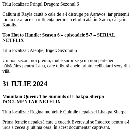
Titlu localizat: Prințul Dragon: Sezonul 6
Callum și Rayla caută o cale de a-l distruge pe Aaravos, iar prietenii
lor au de-a face cu influența perfidă a elfului atât în Xadia, cât și în
Katolis.
Too Hot to Handle: Season 6 – episoadele 5-7 – SERIAL
NETFLIX
Titlu localizat: Atenție, frige!: Sezonul 6
Un nou sezon, noi premii, multe surprize și un nou partener
năbădăios pentru Lana, care tulbură apele printre celibatarii sexy din
vilă.
31 IULIE 2024
Mountain Queen: The Summits of Lhakpa Sherpa –
DOCUMENTAR NETFLIX
Titlu localizat: Regina muntelui: Culmile nepalezei Lhakpa Sherpa
Prima femeie nepaleză care a cucerit Everestul se întoarce pentru a-l
urca a zecea și ultima oară, în acest documentar captivant.