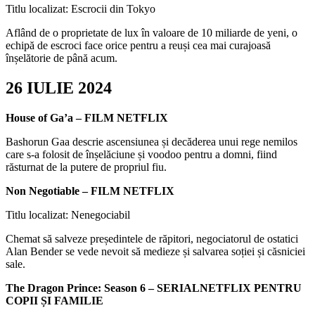
Titlu localizat: Escrocii din Tokyo
Aflând de o proprietate de lux în valoare de 10 miliarde de yeni, o
echipă de escroci face orice pentru a reuși cea mai curajoasă
înșelătorie de până acum.
26 IULIE 2024
House of Ga’a – FILM NETFLIX
Bashorun Gaa descrie ascensiunea și decăderea unui rege nemilos
care s-a folosit de înșelăciune și voodoo pentru a domni, fiind
răsturnat de la putere de propriul fiu.
Non Negotiable – FILM NETFLIX
Titlu localizat: Nenegociabil
Chemat să salveze președintele de răpitori, negociatorul de ostatici
Alan Bender se vede nevoit să medieze și salvarea soției și căsniciei
sale.
The Dragon Prince: Season 6 – SERIALNETFLIX PENTRU
COPII ȘI FAMILIE