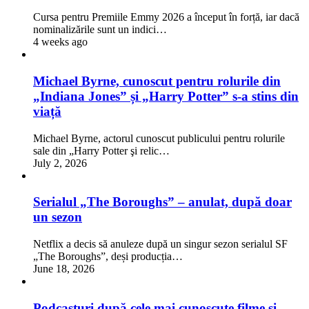
Cursa pentru Premiile Emmy 2026 a început în forță, iar dacă
nominalizările sunt un indici…
4 weeks ago
Michael Byrne, cunoscut pentru rolurile din
„Indiana Jones” și „Harry Potter” s-a stins din
viață
Michael Byrne, actorul cunoscut publicului pentru rolurile
sale din „Harry Potter şi relic…
July 2, 2026
Serialul „The Boroughs” – anulat, după doar
un sezon
Netflix a decis să anuleze după un singur sezon serialul SF
„The Boroughs”, deși producția…
June 18, 2026
Podcasturi după cele mai cunoscute filme și