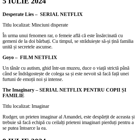
5 IULIE 2024
Desperate Lies
– SERIAL NETFLIX
Titlu localizat: Minciuni disperate
În urma unui fenomen rar, o femeie află că este însărcinată cu
gemeni de la doi bărbați. Cu timpul, se străduiește să-și țină familia
unită și secretele ascunse.
Goyo – FILM NETFLIX
Un tânăr cu autism, ghid într-un muzeu, duce o viață strictă până
când se îndrăgostește de colega sa și este nevoit să facă față unei
furtuni de emoții noi și intense.
The Imaginary – SERIAL NETFLIX PENTRU COPII ȘI
FAMILIE
Titlu localizat: Imaginar
Rudger, un prieten imaginar al Amandei, este despărțit de aceasta și
trebuie să facă echipă cu ceilalți prieteni imaginari pierduți pentru a
se putea întoarce la ea.