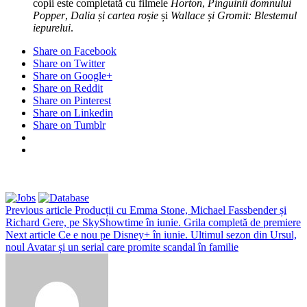
copii este completată cu filmele
Horton
,
Pinguinii domnului
Popper
,
Dalia și cartea roșie
și
Wallace și Gromit: Blestemul
iepurelui
.
Share on Facebook
Share on Twitter
Share on Google+
Share on Reddit
Share on Pinterest
Share on Linkedin
Share on Tumblr
Previous article
Producții cu Emma Stone, Michael Fassbender și
Richard Gere, pe SkyShowtime în iunie. Grila completă de premiere
Next article
Ce e nou pe Disney+ în iunie. Ultimul sezon din Ursul,
noul Avatar și un serial care promite scandal în familie