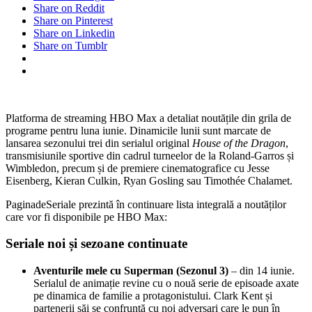
Share on Reddit
Share on Pinterest
Share on Linkedin
Share on Tumblr
Platforma de streaming HBO Max a detaliat noutățile din grila de
programe pentru luna iunie. Dinamicile lunii sunt marcate de
lansarea sezonului trei din serialul original
House of the Dragon
,
transmisiunile sportive din cadrul turneelor de la Roland-Garros și
Wimbledon, precum și de premiere cinematografice cu Jesse
Eisenberg, Kieran Culkin, Ryan Gosling sau Timothée Chalamet.
PaginadeSeriale prezintă în continuare lista integrală a noutăților
care vor fi disponibile pe HBO Max:
Seriale noi și sezoane continuate
Aventurile mele cu Superman (Sezonul 3)
– din 14 iunie.
Serialul de animație revine cu o nouă serie de episoade axate
pe dinamica de familie a protagonistului. Clark Kent și
partenerii săi se confruntă cu noi adversari care le pun în