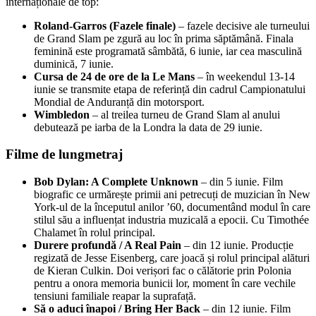
internaționale de top:
Roland-Garros (Fazele finale)
– fazele decisive ale turneului
de Grand Slam pe zgură au loc în prima săptămână. Finala
feminină este programată sâmbătă, 6 iunie, iar cea masculină
duminică, 7 iunie.
Cursa de 24 de ore de la Le Mans
– în weekendul 13-14
iunie se transmite etapa de referință din cadrul Campionatului
Mondial de Anduranță din motorsport.
Wimbledon
– al treilea turneu de Grand Slam al anului
debutează pe iarba de la Londra la data de 29 iunie.
Filme de lungmetraj
Bob Dylan: A Complete Unknown
– din 5 iunie. Film
biografic ce urmărește primii ani petrecuți de muzician în New
York-ul de la începutul anilor ’60, documentând modul în care
stilul său a influențat industria muzicală a epocii. Cu Timothée
Chalamet în rolul principal.
Durere profundă / A Real Pain
– din 12 iunie. Producție
regizată de Jesse Eisenberg, care joacă și rolul principal alături
de Kieran Culkin. Doi verișori fac o călătorie prin Polonia
pentru a onora memoria bunicii lor, moment în care vechile
tensiuni familiale reapar la suprafață.
Să o aduci înapoi / Bring Her Back
– din 12 iunie. Film