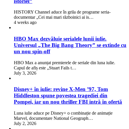
istoriei”
HISTORY Channel aduce în grila de programe seria-
documentar „Cei mai mari războinici ai is…
4 weeks ago
HBO Max dezvăluie serialele lunii iulie.
Universul „The Big Bang Theory” se extinde cu
un nou spin-off
HBO Max a anunțat premierele de seriale din luna iulie.
Capul de afiș este „Stuart Fails t…
July 3, 2026
Disney+ în iulie: revine X-Men ’97, Tom
Hiddleston spune povestea tragediei din
Pompei, iar un nou thriller FBI intră în ofertă
Luna iulie aduce pe Disney+ o combinație de animație
Marvel, documentare National Geograph…
July 2, 2026