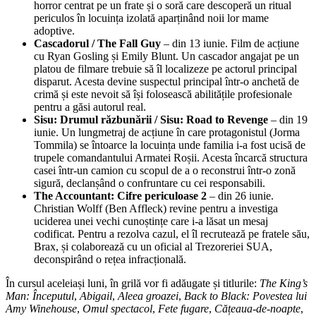
horror centrat pe un frate și o soră care descoperă un ritual
periculos în locuința izolată aparținând noii lor mame
adoptive.
Cascadorul / The Fall Guy
– din 13 iunie. Film de acțiune
cu Ryan Gosling și Emily Blunt. Un cascador angajat pe un
platou de filmare trebuie să îl localizeze pe actorul principal
disparut. Acesta devine suspectul principal într-o anchetă de
crimă și este nevoit să își folosească abilitățile profesionale
pentru a găsi autorul real.
Sisu: Drumul răzbunării / Sisu: Road to Revenge
– din 19
iunie. Un lungmetraj de acțiune în care protagonistul (Jorma
Tommila) se întoarce la locuința unde familia i-a fost ucisă de
trupele comandantului Armatei Roșii. Acesta încarcă structura
casei într-un camion cu scopul de a o reconstrui într-o zonă
sigură, declanșând o confruntare cu cei responsabili.
The Accountant: Cifre periculoase 2
– din 26 iunie.
Christian Wolff (Ben Affleck) revine pentru a investiga
uciderea unei vechi cunoștințe care i-a lăsat un mesaj
codificat. Pentru a rezolva cazul, el îl recrutează pe fratele său,
Brax, și colaborează cu un oficial al Trezoreriei SUA,
deconspirând o rețea infracțională.
În cursul aceleiași luni, în grilă vor fi adăugate și titlurile:
The King’s
Man: Începutul
,
Abigail
,
Aleea groazei
,
Back to Black: Povestea lui
Amy Winehouse
,
Omul spectacol
,
Fete fugare
,
Cățeaua-de-noapte
,