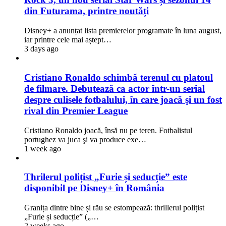
din Futurama, printre noutăți
Disney+ a anunțat lista premierelor programate în luna august,
iar printre cele mai aștept…
3 days ago
Cristiano Ronaldo schimbă terenul cu platoul
de filmare. Debutează ca actor într-un serial
despre culisele fotbalului, în care joacă şi un fost
rival din Premier League
Cristiano Ronaldo joacă, însă nu pe teren. Fotbalistul
portughez va juca şi va produce exe…
1 week ago
Thrilerul polițist „Furie și seducție” este
disponibil pe Disney+ în România
Granița dintre bine și rău se estompează: thrillerul polițist
„Furie și seducție” („…
2 weeks ago