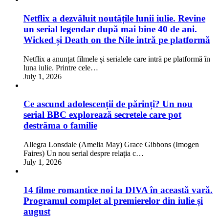
Netflix a dezvăluit noutățile lunii iulie. Revine
un serial legendar după mai bine 40 de ani.
Wicked și Death on the Nile intră pe platformă
Netflix a anunțat filmele și serialele care intră pe platformă în
luna iulie. Printre cele…
July 1, 2026
Ce ascund adolescenții de părinți? Un nou
serial BBC explorează secretele care pot
destrăma o familie
Allegra Lonsdale (Amelia May) Grace Gibbons (Imogen
Faires) Un nou serial despre relația c…
July 1, 2026
14 filme romantice noi la DIVA în această vară.
Programul complet al premierelor din iulie și
august