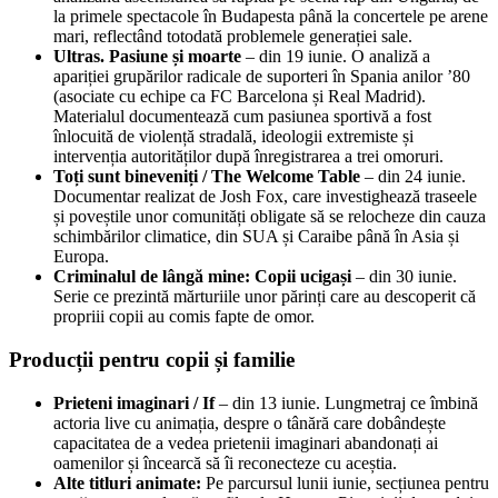
la primele spectacole în Budapesta până la concertele pe arene
mari, reflectând totodată problemele generației sale.
Ultras. Pasiune și moarte
– din 19 iunie. O analiză a
apariției grupărilor radicale de suporteri în Spania anilor ’80
(asociate cu echipe ca FC Barcelona și Real Madrid).
Materialul documentează cum pasiunea sportivă a fost
înlocuită de violență stradală, ideologii extremiste și
intervenția autorităților după înregistrarea a trei omoruri.
Toți sunt bineveniți / The Welcome Table
– din 24 iunie.
Documentar realizat de Josh Fox, care investighează traseele
și poveștile unor comunități obligate să se relocheze din cauza
schimbărilor climatice, din SUA și Caraibe până în Asia și
Europa.
Criminalul de lângă mine: Copii ucigași
– din 30 iunie.
Serie ce prezintă mărturiile unor părinți care au descoperit că
propriii copii au comis fapte de omor.
Producții pentru copii și familie
Prieteni imaginari / If
– din 13 iunie. Lungmetraj ce îmbină
actoria live cu animația, despre o tânără care dobândește
capacitatea de a vedea prietenii imaginari abandonați ai
oamenilor și încearcă să îi reconecteze cu aceștia.
Alte titluri animate:
Pe parcursul lunii iunie, secțiunea pentru