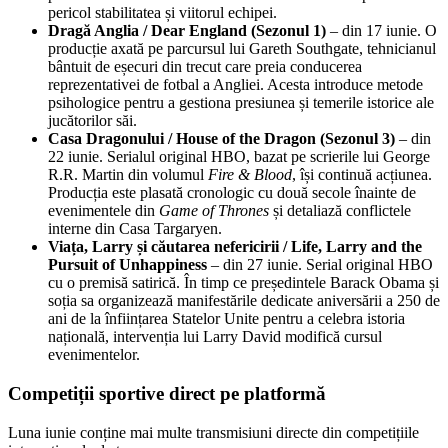
pericol stabilitatea și viitorul echipei.
Dragă Anglia / Dear England (Sezonul 1)
– din 17 iunie. O
producție axată pe parcursul lui Gareth Southgate, tehnicianul
bântuit de eșecuri din trecut care preia conducerea
reprezentativei de fotbal a Angliei. Acesta introduce metode
psihologice pentru a gestiona presiunea și temerile istorice ale
jucătorilor săi.
Casa Dragonului / House of the Dragon (Sezonul 3)
– din
22 iunie. Serialul original HBO, bazat pe scrierile lui George
R.R. Martin din volumul
Fire & Blood
, își continuă acțiunea.
Producția este plasată cronologic cu două secole înainte de
evenimentele din
Game of Thrones
și detaliază conflictele
interne din Casa Targaryen.
Viața, Larry și căutarea nefericirii / Life, Larry and the
Pursuit of Unhappiness
– din 27 iunie. Serial original HBO
cu o premisă satirică. În timp ce președintele Barack Obama și
soția sa organizează manifestările dedicate aniversării a 250 de
ani de la înființarea Statelor Unite pentru a celebra istoria
națională, intervenția lui Larry David modifică cursul
evenimentelor.
Competiții sportive direct pe platformă
Luna iunie conține mai multe transmisiuni directe din competițiile