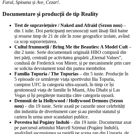
Farul
,
Spioana
și
Ave, Cezar!
.
Documentare și producții de tip Reality
Test de supraviețuire / Naked and Afraid (Sezon nou)
–
din 1 iulie. Doi participanți necunoscuți sunt lăsați fără haine
și resurse timp de 21 de zile în zone geografice izolate, având
ca scop supraviețuirea.
Cultul frumuseții / Bring Me the Beauties: A Model Cult
–
din 2 iunie. Serie documentară originală HBO compusă din
trei părți, centrată pe activitatea grupării „Eternal Values”,
condusă de Frederick von Mierer, și pe mecanismele prin care
se solicita devotament total din partea membrilor.
Familia Topuria / The Topurias
– din 5 iunie. Producție în
5 episoade ce urmărește viața sportivului Ilia Topuria,
campion UFC la categoria ultra-ușoară, în timp ce își
gestionează viața de familie în Miami, Abu Dhabi și Las
Vegas și își pregătește tranziția către categoria ușoară.
Demonii de la Hollywood / Hollywood Demons (Sezon
nou)
– din 19 iunie. Serie axată pe cazurile unor celebrități
din industria de divertisment care și-au pierdut statutul și
cariera în urma unor scandaluri publice.
Povestea lui Pogány Induló
– din 19 iunie. Documentar axat
pe parcursul artistului Marcell Szirmai (Pogány Induló),
analizând ascensiunea sa rapidă pe scena rap din Ungaria, de