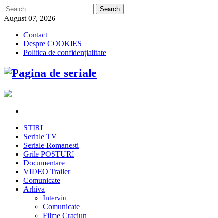
Search
for:
August 07, 2026
Contact
Despre COOKIES
Politica de confidențialitate
STIRI
Seriale TV
Seriale Romanesti
Grile POSTURI
Documentare
VIDEO Trailer
Comunicate
Arhiva
Interviu
Comunicate
Filme Craciun