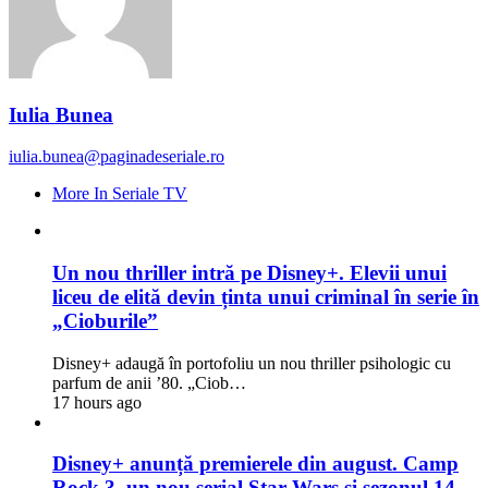
Iulia Bunea
iulia.bunea@paginadeseriale.ro
More In Seriale TV
Un nou thriller intră pe Disney+. Elevii unui
liceu de elită devin ținta unui criminal în serie în
„Cioburile”
Disney+ adaugă în portofoliu un nou thriller psihologic cu
parfum de anii ’80. „Ciob…
17 hours ago
Disney+ anunță premierele din august. Camp
Rock 3, un nou serial Star Wars și sezonul 14