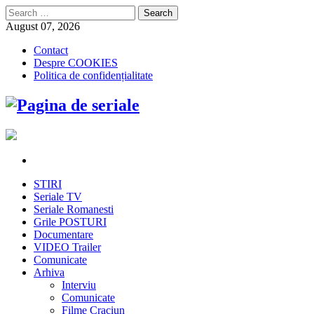
Search
for:
August 07, 2026
Contact
Despre COOKIES
Politica de confidențialitate
STIRI
Seriale TV
Seriale Romanesti
Grile POSTURI
Documentare
VIDEO Trailer
Comunicate
Arhiva
Interviu
Comunicate
Filme Craciun