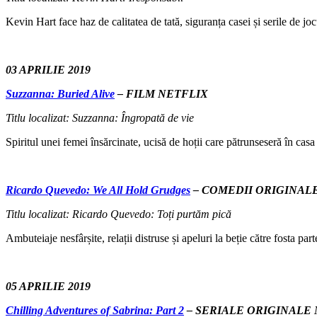
Kevin Hart face haz de calitatea de tată, siguranța casei și serile de joc
03 APRILIE 2019
Suzzanna: Buried Alive
– FILM NETFLIX
Titlu localizat: Suzzanna: Îngropată de vie
Spiritul unei femei însărcinate, ucisă de hoții care pătrunseseră în cas
Ricardo Quevedo: We All Hold Grudge
s
– COMEDII ORIGINAL
Titlu localizat: Ricardo Quevedo: Toți purtăm pică
Ambuteiaje nesfârșite, relații distruse și apeluri la beție către fosta p
05 APRILIE 2019
Chilling Adventures of Sabrina: Part 2
– SERIALE ORIGINALE