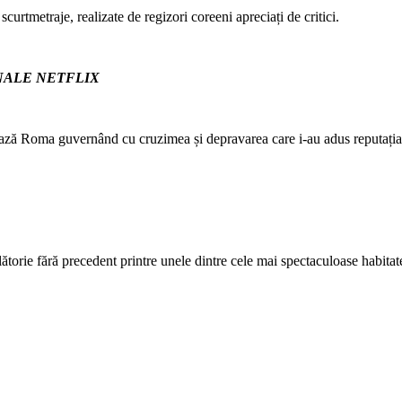
curtmetraje, realizate de regizori coreeni apreciați de critici.
NALE NETFLIX
chează Roma guvernând cu cruzimea și depravarea care i-au adus reputați
lătorie fără precedent printre unele dintre cele mai spectaculoase habitat