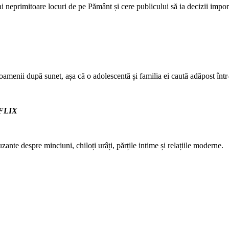
i neprimitoare locuri de pe Pământ și cere publicului să ia decizii impor
amenii după sunet, așa că o adolescentă și familia ei caută adăpost într-
FLIX
zante despre minciuni, chiloți urâți, părțile intime și relațiile moderne.