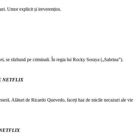
uri. Umor explicit și ireverențios.
a ei, se răzbună pe criminali. În regia lui Rocky Soraya („Sabrina”).
E NETFLIX
arteneră. Alături de Ricardo Quevedo, faceți haz de micile necazuri ale vieț
 NETFLIX