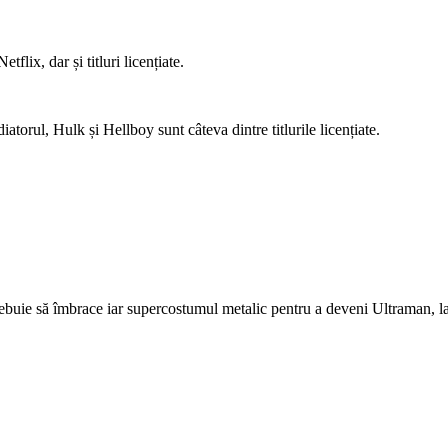
flix, dar și titluri licențiate.
iatorul, Hulk și Hellboy sunt câteva dintre titlurile licențiate.
rebuie să îmbrace iar supercostumul metalic pentru a deveni Ultraman, la 