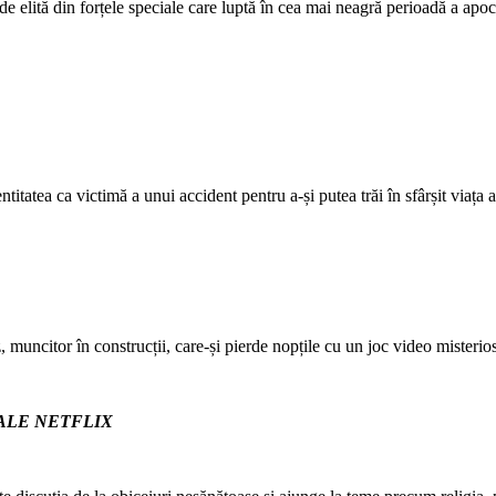
e elită din forțele speciale care luptă în cea mai neagră perioadă a apoc
titatea ca victimă a unui accident pentru a-și putea trăi în sfârșit viața
 muncitor în construcții, care-și pierde nopțile cu un joc video misterios
ALE NETFLIX