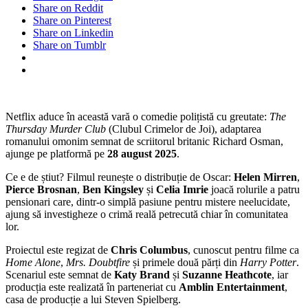
Share on Reddit
Share on Pinterest
Share on Linkedin
Share on Tumblr
Netflix aduce în această vară o comedie polițistă cu greutate:
The
Thursday Murder Club
(Clubul Crimelor de Joi), adaptarea
romanului omonim semnat de scriitorul britanic Richard Osman,
ajunge pe platformă pe
28 august 2025
.
Ce e de știut? Filmul reunește o distribuție de Oscar:
Helen Mirren
,
Pierce Brosnan
,
Ben Kingsley
și
Celia Imrie
joacă rolurile a patru
pensionari care, dintr-o simplă pasiune pentru mistere neelucidate,
ajung să investigheze o crimă reală petrecută chiar în comunitatea
lor.
Proiectul este regizat de
Chris Columbus
, cunoscut pentru filme ca
Home Alone
,
Mrs. Doubtfire
și primele două părți din
Harry Potter
.
Scenariul este semnat de
Katy Brand
și
Suzanne Heathcote
, iar
producția este realizată în parteneriat cu
Amblin Entertainment
,
casa de producție a lui Steven Spielberg.