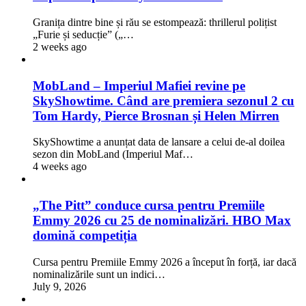
Granița dintre bine și rău se estompează: thrillerul polițist
„Furie și seducție” („…
2 weeks ago
MobLand – Imperiul Mafiei revine pe
SkyShowtime. Când are premiera sezonul 2 cu
Tom Hardy, Pierce Brosnan și Helen Mirren
SkyShowtime a anunțat data de lansare a celui de-al doilea
sezon din MobLand (Imperiul Maf…
4 weeks ago
„The Pitt” conduce cursa pentru Premiile
Emmy 2026 cu 25 de nominalizări. HBO Max
domină competiția
Cursa pentru Premiile Emmy 2026 a început în forță, iar dacă
nominalizările sunt un indici…
July 9, 2026