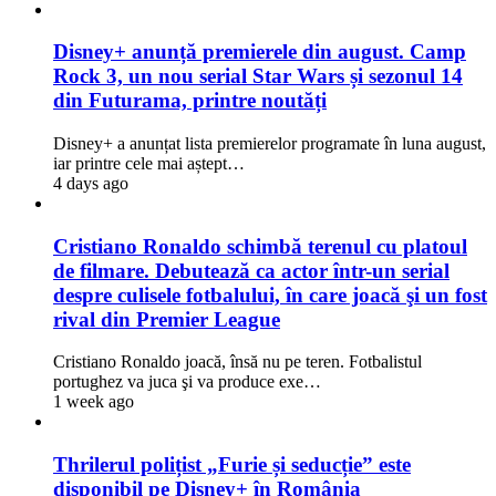
Disney+ anunță premierele din august. Camp
Rock 3, un nou serial Star Wars și sezonul 14
din Futurama, printre noutăți
Disney+ a anunțat lista premierelor programate în luna august,
iar printre cele mai aștept…
4 days ago
Cristiano Ronaldo schimbă terenul cu platoul
de filmare. Debutează ca actor într-un serial
despre culisele fotbalului, în care joacă şi un fost
rival din Premier League
Cristiano Ronaldo joacă, însă nu pe teren. Fotbalistul
portughez va juca şi va produce exe…
1 week ago
Thrilerul polițist „Furie și seducție” este
disponibil pe Disney+ în România