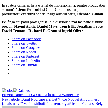
În spatele camerei, lista e la fel de impresionantă: printre producători
se numără
Jennifer Todd
și Chris Columbus, iar printre
producătorii executivi se află însuși autorul cărții,
Richard Osman
.
Pe lângă cei patru protagoniști, din distribuție mai fac parte și nume
precum
Naomi Ackie
,
Daniel Mays
,
Tom Ellis
,
Jonathan Pryce
,
David Tennant
,
Richard E. Grant
și
Ingrid Oliver
.
Share on Facebook
Share on Twitter
Share on Google+
Share on Reddit
Share on Pinterest
Share on Linkedin
Share on Tumblr
Previous article
LEGO mania în mai la Warner TV
Next article
„Anul Nou care n-a fost”/ „Ce Nouvel An qui n’est
jamais arrivé” va fi distribuit în cinematografele din Franța și Belgia