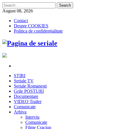
Search
for:
August 08, 2026
Contact
Despre COOKIES
Politica de confidențialitate
STIRI
Seriale TV
Seriale Romanesti
Grile POSTURI
Documentare
VIDEO Trailer
Comunicate
Arhiva
Interviu
Comunicate
Filme Craciun