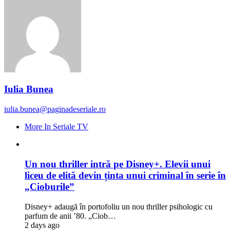
Iulia Bunea
iulia.bunea@paginadeseriale.ro
More In Seriale TV
Un nou thriller intră pe Disney+. Elevii unui
liceu de elită devin ținta unui criminal în serie în
„Cioburile”
Disney+ adaugă în portofoliu un nou thriller psihologic cu
parfum de anii ’80. „Ciob…
2 days ago