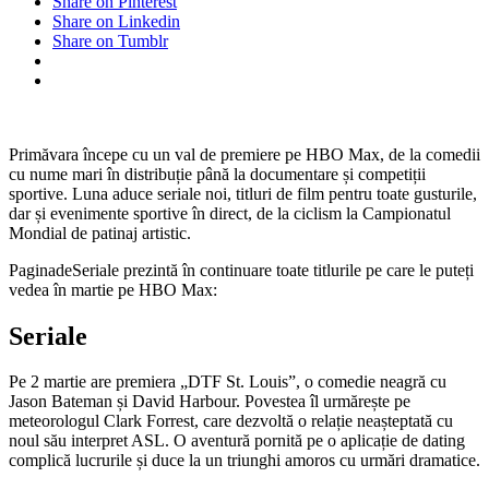
Share on Pinterest
Share on Linkedin
Share on Tumblr
Primăvara începe cu un val de premiere pe HBO Max, de la comedii
cu nume mari în distribuție până la documentare și competiții
sportive. Luna aduce seriale noi, titluri de film pentru toate gusturile,
dar și evenimente sportive în direct, de la ciclism la Campionatul
Mondial de patinaj artistic.
PaginadeSeriale prezintă în continuare toate titlurile pe care le puteți
vedea în martie pe HBO Max:
Seriale
Pe 2 martie are premiera „DTF St. Louis”, o comedie neagră cu
Jason Bateman și David Harbour. Povestea îl urmărește pe
meteorologul Clark Forrest, care dezvoltă o relație neașteptată cu
noul său interpret ASL. O aventură pornită pe o aplicație de dating
complică lucrurile și duce la un triunghi amoros cu urmări dramatice.