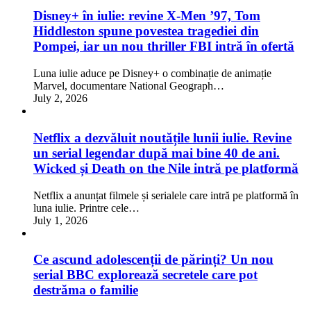
Disney+ în iulie: revine X-Men ’97, Tom
Hiddleston spune povestea tragediei din
Pompei, iar un nou thriller FBI intră în ofertă
Luna iulie aduce pe Disney+ o combinație de animație
Marvel, documentare National Geograph…
July 2, 2026
Netflix a dezvăluit noutățile lunii iulie. Revine
un serial legendar după mai bine 40 de ani.
Wicked și Death on the Nile intră pe platformă
Netflix a anunțat filmele și serialele care intră pe platformă în
luna iulie. Printre cele…
July 1, 2026
Ce ascund adolescenții de părinți? Un nou
serial BBC explorează secretele care pot
destrăma o familie