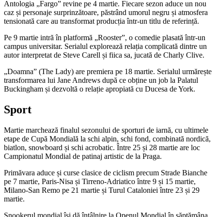
Antologia „Fargo” revine pe 4 martie. Fiecare sezon aduce un nou
caz și personaje surprinzătoare, păstrând umorul negru și atmosfera
tensionată care au transformat producția într-un titlu de referință.
Pe 9 martie intră în platformă „Rooster”, o comedie plasată într-un
campus universitar. Serialul explorează relația complicată dintre un
autor interpretat de Steve Carell și fiica sa, jucată de Charly Clive.
„Doamna” (The Lady) are premiera pe 18 martie. Serialul urmărește
transformarea lui Jane Andrews după ce obține un job la Palatul
Buckingham și dezvoltă o relație apropiată cu Ducesa de York.
Sport
Martie marchează finalul sezonului de sporturi de iarnă, cu ultimele
etape de Cupă Mondială la schi alpin, schi fond, combinată nordică,
biatlon, snowboard și schi acrobatic. Între 25 și 28 martie are loc
Campionatul Mondial de patinaj artistic de la Praga.
Primăvara aduce și curse clasice de ciclism precum Strade Bianche
pe 7 martie, Paris-Nisa și Tirreno-Adriatico între 9 și 15 martie,
Milano-San Remo pe 21 martie și Turul Cataloniei între 23 și 29
martie.
Snookerul mondial își dă întâlnire la Openul Mondial în săptămâna