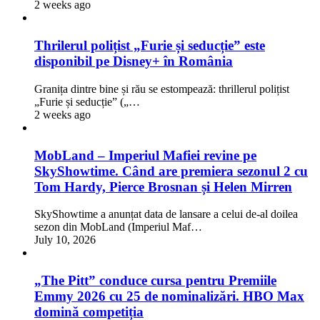
2 weeks ago
Thrilerul polițist „Furie și seducție” este
disponibil pe Disney+ în România
Granița dintre bine și rău se estompează: thrillerul polițist
„Furie și seducție” („…
2 weeks ago
MobLand – Imperiul Mafiei revine pe
SkyShowtime. Când are premiera sezonul 2 cu
Tom Hardy, Pierce Brosnan și Helen Mirren
SkyShowtime a anunțat data de lansare a celui de-al doilea
sezon din MobLand (Imperiul Maf…
July 10, 2026
„The Pitt” conduce cursa pentru Premiile
Emmy 2026 cu 25 de nominalizări. HBO Max
domină competiția