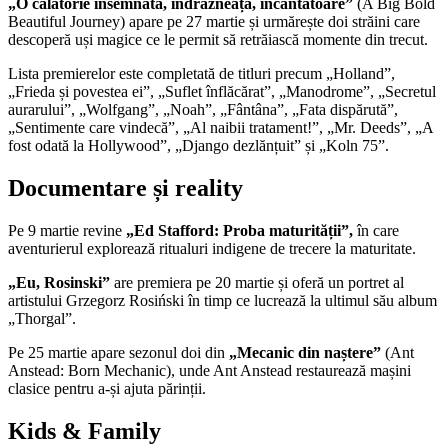
„O călătorie însemnată, îndrăzneață, încântătoare”
(A Big Bold
Beautiful Journey) apare pe 27 martie și urmărește doi străini care
descoperă uși magice ce le permit să retrăiască momente din trecut.
Lista premierelor este completată de titluri precum „Holland”,
„Frieda și povestea ei”, „Suflet înflăcărat”, „Manodrome”, „Secretul
aurarului”, „Wolfgang”, „Noah”, „Fântâna”, „Fata dispărută”,
„Sentimente care vindecă”, „Al naibii tratament!”, „Mr. Deeds”, „A
fost odată la Hollywood”, „Django dezlănțuit” și „Koln 75”.
Documentare și reality
Pe 9 martie revine
„Ed Stafford: Proba maturității”,
în care
aventurierul explorează ritualuri indigene de trecere la maturitate.
„Eu, Rosinski”
are premiera pe 20 martie și oferă un portret al
artistului Grzegorz Rosiński în timp ce lucrează la ultimul său album
„Thorgal”.
Pe 25 martie apare sezonul doi din
„Mecanic din naștere”
(Ant
Anstead: Born Mechanic), unde Ant Anstead restaurează mașini
clasice pentru a-și ajuta părinții.
Kids & Family