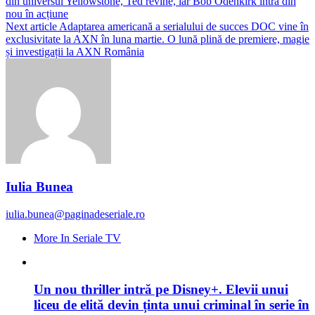
din universul Yellowstone, Ted revine, iar Bob Odenkirk intră din
nou în acțiune
Next article
Adaptarea americană a serialului de succes DOC vine în
exclusivitate la AXN în luna martie. O lună plină de premiere, magie
și investigații la AXN România
Iulia Bunea
iulia.bunea@paginadeseriale.ro
More In Seriale TV
Un nou thriller intră pe Disney+. Elevii unui
liceu de elită devin ținta unui criminal în serie în