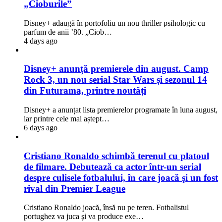
„Cioburile”
Disney+ adaugă în portofoliu un nou thriller psihologic cu
parfum de anii ’80. „Ciob…
4 days ago
Disney+ anunță premierele din august. Camp
Rock 3, un nou serial Star Wars și sezonul 14
din Futurama, printre noutăți
Disney+ a anunțat lista premierelor programate în luna august,
iar printre cele mai aștept…
6 days ago
Cristiano Ronaldo schimbă terenul cu platoul
de filmare. Debutează ca actor într-un serial
despre culisele fotbalului, în care joacă şi un fost
rival din Premier League
Cristiano Ronaldo joacă, însă nu pe teren. Fotbalistul
portughez va juca şi va produce exe…