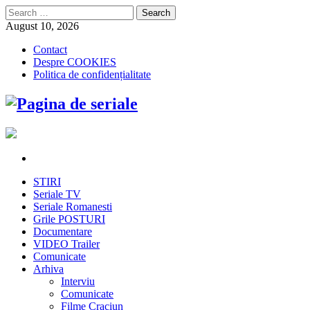
Search
for:
August 10, 2026
Contact
Despre COOKIES
Politica de confidențialitate
STIRI
Seriale TV
Seriale Romanesti
Grile POSTURI
Documentare
VIDEO Trailer
Comunicate
Arhiva
Interviu
Comunicate
Filme Craciun