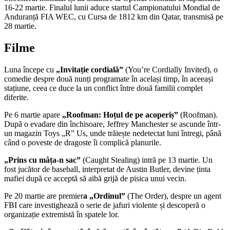
16-22 martie. Finalul lunii aduce startul Campionatului Mondial de
Anduranță FIA WEC, cu Cursa de 1812 km din Qatar, transmisă pe
28 martie.
Filme
Luna începe cu
„Invitație cordială”
(You’re Cordially Invited), o
comedie despre două nunți programate în același timp, în aceeași
stațiune, ceea ce duce la un conflict între două familii complet
diferite.
Pe 6 martie apare
„Roofman: Hoțul de pe acoperiș”
(Roofman).
După o evadare din închisoare, Jeffrey Manchester se ascunde într-
un magazin Toys „R” Us, unde trăiește nedetectat luni întregi, până
când o poveste de dragoste îi complică planurile.
„Prins cu mâța-n sac”
(Caught Stealing) intră pe 13 martie. Un
fost jucător de baseball, interpretat de Austin Butler, devine ținta
mafiei după ce acceptă să aibă grijă de pisica unui vecin.
Pe 20 martie are premier
a „Ordinul”
(The Order), despre un agent
FBI care investighează o serie de jafuri violente și descoperă o
organizație extremistă în spatele lor.