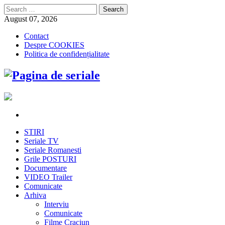
Search
for:
August 07, 2026
Contact
Despre COOKIES
Politica de confidențialitate
STIRI
Seriale TV
Seriale Romanesti
Grile POSTURI
Documentare
VIDEO Trailer
Comunicate
Arhiva
Interviu
Comunicate
Filme Craciun