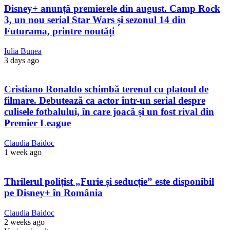
Disney+ anunță premierele din august. Camp Rock
3, un nou serial Star Wars și sezonul 14 din
Futurama, printre noutăți
Iulia Bunea
3 days ago
Cristiano Ronaldo schimbă terenul cu platoul de
filmare. Debutează ca actor într-un serial despre
culisele fotbalului, în care joacă şi un fost rival din
Premier League
Claudia Baidoc
1 week ago
Thrilerul polițist „Furie și seducție” este disponibil
pe Disney+ în România
Claudia Baidoc
2 weeks ago