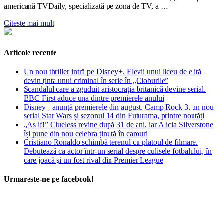
americană TVDaily, specializată pe zona de TV, a …
Citeste mai mult
Articole recente
Un nou thriller intră pe Disney+. Elevii unui liceu de elită
devin ținta unui criminal în serie în „Cioburile”
Scandalul care a zguduit aristocrația britanică devine serial.
BBC First aduce una dintre premierele anului
Disney+ anunță premierele din august. Camp Rock 3, un nou
serial Star Wars și sezonul 14 din Futurama, printre noutăți
„As if!” Clueless revine după 31 de ani, iar Alicia Silverstone
își pune din nou celebra ținută în carouri
Cristiano Ronaldo schimbă terenul cu platoul de filmare.
Debutează ca actor într-un serial despre culisele fotbalului, în
care joacă şi un fost rival din Premier League
Urmareste-ne pe facebook!