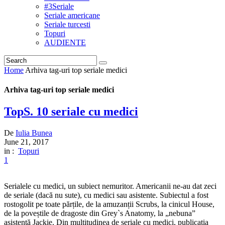
#3Seriale
Seriale americane
Seriale turcesti
Topuri
AUDIENTE
Home
Arhiva tag-uri top seriale medici
Arhiva tag-uri top seriale medici
TopS. 10 seriale cu medici
De
Iulia Bunea
June 21, 2017
in :
Topuri
1
Serialele cu medici, un subiect nemuritor. Americanii ne-au dat zeci
de seriale (dacă nu sute), cu medici sau asistente. Subiectul a fost
rostogolit pe toate părțile, de la amuzanții Scrubs, la cinicul House,
de la poveștile de dragoste din Grey`s Anatomy, la „nebuna”
asistentă Jackie. Din multitudinea de seriale cu medici, publicația