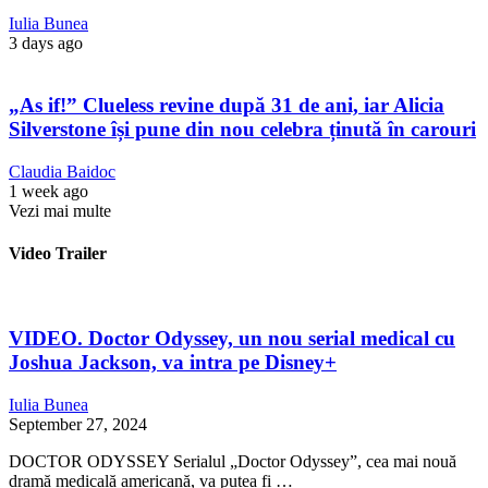
Iulia Bunea
3 days ago
„As if!” Clueless revine după 31 de ani, iar Alicia
Silverstone își pune din nou celebra ținută în carouri
Claudia Baidoc
1 week ago
Vezi mai multe
Video Trailer
VIDEO. Doctor Odyssey, un nou serial medical cu
Joshua Jackson, va intra pe Disney+
Iulia Bunea
September 27, 2024
DOCTOR ODYSSEY Serialul „Doctor Odyssey”, cea mai nouă
dramă medicală americană, va putea fi …