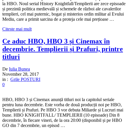
la HBO. Noul serial History Knightfall/Templierii are zece episoade
și prezintă politica medievală și schemele de război ale cavalerilor
templieri, cel mai puternic, bogat și misterios ordin militar al Evului
Mediu, care a primit sarcina de a proteja cele mai prețioase …
Citeste mai mult
Ce aduc HBO, HBO 3 și Cinemax în
decembrie. Templierii și Prafuri, printre
titluri
De
Iulia Bunea
November 28, 2017
in :
Grile POSTURI
0
HBO, HBO 3 și Cinemax anunță titluri noi la capitolul seriale
pentru luna decembrie. Este vorba de două producții noi pe HBO,
Templierii și Prafuri. Pe HBO 3 vor debuta Miliarde și Lucruri mai
bune. HBO KNIGHTFALL/ TEMPLIERII (10 episoade) Din 8
decembrie, în fiecare vineri, de la ora 20:00 (disponibil și pe HBO
GO din 7 decembrie, un episod …