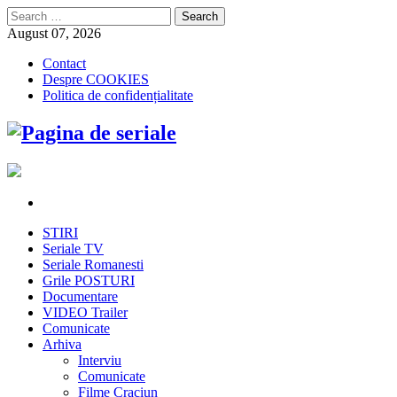
Search
for:
August 07, 2026
Contact
Despre COOKIES
Politica de confidențialitate
STIRI
Seriale TV
Seriale Romanesti
Grile POSTURI
Documentare
VIDEO Trailer
Comunicate
Arhiva
Interviu
Comunicate
Filme Craciun