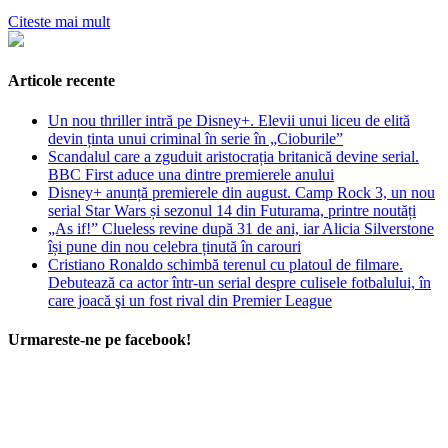
Citeste mai mult
Articole recente
Un nou thriller intră pe Disney+. Elevii unui liceu de elită
devin ținta unui criminal în serie în „Cioburile”
Scandalul care a zguduit aristocrația britanică devine serial.
BBC First aduce una dintre premierele anului
Disney+ anunță premierele din august. Camp Rock 3, un nou
serial Star Wars și sezonul 14 din Futurama, printre noutăți
„As if!” Clueless revine după 31 de ani, iar Alicia Silverstone
își pune din nou celebra ținută în carouri
Cristiano Ronaldo schimbă terenul cu platoul de filmare.
Debutează ca actor într-un serial despre culisele fotbalului, în
care joacă şi un fost rival din Premier League
Urmareste-ne pe facebook!