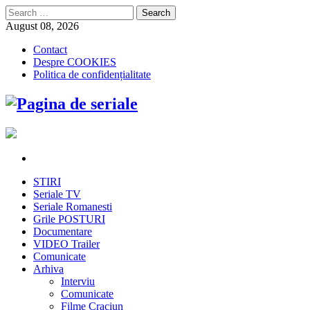
Search
for:
August 08, 2026
Contact
Despre COOKIES
Politica de confidențialitate
STIRI
Seriale TV
Seriale Romanesti
Grile POSTURI
Documentare
VIDEO Trailer
Comunicate
Arhiva
Interviu
Comunicate
Filme Craciun