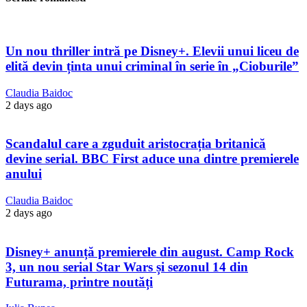
Un nou thriller intră pe Disney+. Elevii unui liceu de
elită devin ținta unui criminal în serie în „Cioburile”
Claudia Baidoc
2 days ago
Scandalul care a zguduit aristocrația britanică
devine serial. BBC First aduce una dintre premierele
anului
Claudia Baidoc
2 days ago
Disney+ anunță premierele din august. Camp Rock
3, un nou serial Star Wars și sezonul 14 din
Futurama, printre noutăți