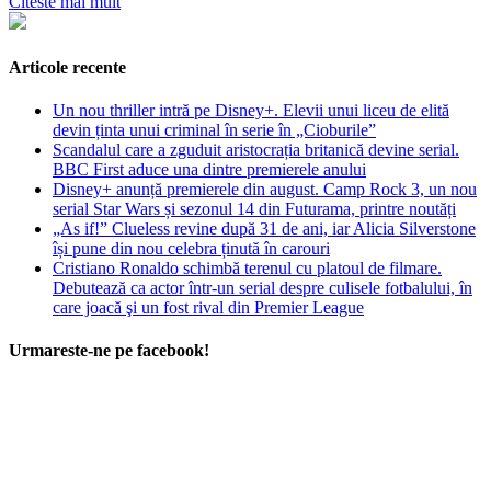
Citeste mai mult
Articole recente
Un nou thriller intră pe Disney+. Elevii unui liceu de elită
devin ținta unui criminal în serie în „Cioburile”
Scandalul care a zguduit aristocrația britanică devine serial.
BBC First aduce una dintre premierele anului
Disney+ anunță premierele din august. Camp Rock 3, un nou
serial Star Wars și sezonul 14 din Futurama, printre noutăți
„As if!” Clueless revine după 31 de ani, iar Alicia Silverstone
își pune din nou celebra ținută în carouri
Cristiano Ronaldo schimbă terenul cu platoul de filmare.
Debutează ca actor într-un serial despre culisele fotbalului, în
care joacă şi un fost rival din Premier League
Urmareste-ne pe facebook!