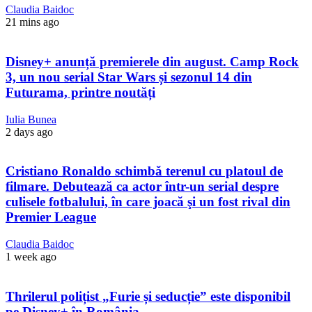
Claudia Baidoc
21 mins ago
Disney+ anunță premierele din august. Camp Rock
3, un nou serial Star Wars și sezonul 14 din
Futurama, printre noutăți
Iulia Bunea
2 days ago
Cristiano Ronaldo schimbă terenul cu platoul de
filmare. Debutează ca actor într-un serial despre
culisele fotbalului, în care joacă şi un fost rival din
Premier League
Claudia Baidoc
1 week ago
Thrilerul polițist „Furie și seducție” este disponibil
pe Disney+ în România