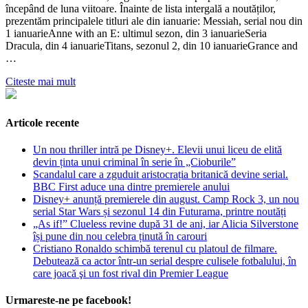
începând de luna viitoare. Înainte de lista intergală a noutăților,
prezentăm principalele titluri ale din ianuarie: Messiah, serial nou din
1 ianuarieAnne with an E: ultimul sezon, din 3 ianuarieSeria
Dracula, din 4 ianuarieTitans, sezonul 2, din 10 ianuarieGrance and
…
Citeste mai mult
Articole recente
Un nou thriller intră pe Disney+. Elevii unui liceu de elită
devin ținta unui criminal în serie în „Cioburile”
Scandalul care a zguduit aristocrația britanică devine serial.
BBC First aduce una dintre premierele anului
Disney+ anunță premierele din august. Camp Rock 3, un nou
serial Star Wars și sezonul 14 din Futurama, printre noutăți
„As if!” Clueless revine după 31 de ani, iar Alicia Silverstone
își pune din nou celebra ținută în carouri
Cristiano Ronaldo schimbă terenul cu platoul de filmare.
Debutează ca actor într-un serial despre culisele fotbalului, în
care joacă şi un fost rival din Premier League
Urmareste-ne pe facebook!