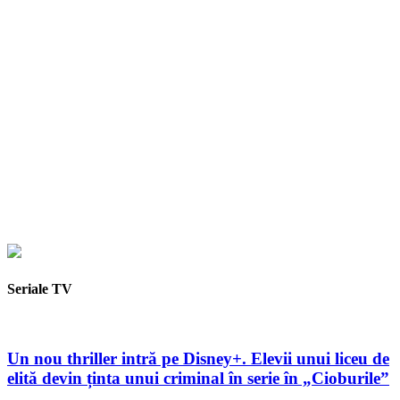
Seriale TV
Un nou thriller intră pe Disney+. Elevii unui liceu de
elită devin ținta unui criminal în serie în „Cioburile”