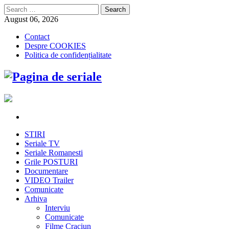
Search
for:
August 06, 2026
Contact
Despre COOKIES
Politica de confidențialitate
STIRI
Seriale TV
Seriale Romanesti
Grile POSTURI
Documentare
VIDEO Trailer
Comunicate
Arhiva
Interviu
Comunicate
Filme Craciun