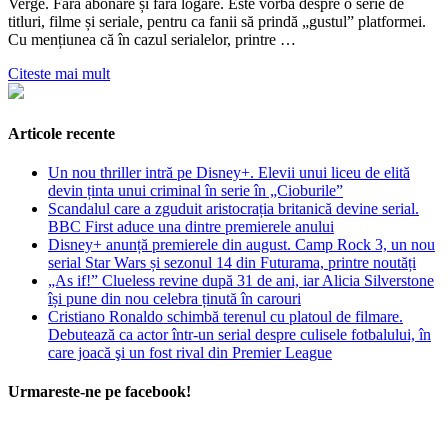
Verge. Fără abonare și fără logare. Este vorba despre o serie de
titluri, filme și seriale, pentru ca fanii să prindă „gustul” platformei.
Cu mențiunea că în cazul serialelor, printre …
Citeste mai mult
Articole recente
Un nou thriller intră pe Disney+. Elevii unui liceu de elită
devin ținta unui criminal în serie în „Cioburile”
Scandalul care a zguduit aristocrația britanică devine serial.
BBC First aduce una dintre premierele anului
Disney+ anunță premierele din august. Camp Rock 3, un nou
serial Star Wars și sezonul 14 din Futurama, printre noutăți
„As if!” Clueless revine după 31 de ani, iar Alicia Silverstone
își pune din nou celebra ținută în carouri
Cristiano Ronaldo schimbă terenul cu platoul de filmare.
Debutează ca actor într-un serial despre culisele fotbalului, în
care joacă şi un fost rival din Premier League
Urmareste-ne pe facebook!