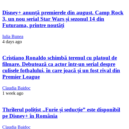
Disney+ anunță premierele din august. Camp Rock
3, un nou serial Star Wars și sezonul 14 din
Futurama, printre noutăți
Iulia Bunea
4 days ago
Cristiano Ronaldo schimbă terenul cu platoul de
filmare. Debutează ca actor într-un serial despre
culisele fotbalului, în care joacă şi un fost rival din
Premier League
Claudia Baidoc
1 week ago
Thrilerul polițist „Furie și seducție” este disponibil
pe Disney+ în România
Claudia Baidoc