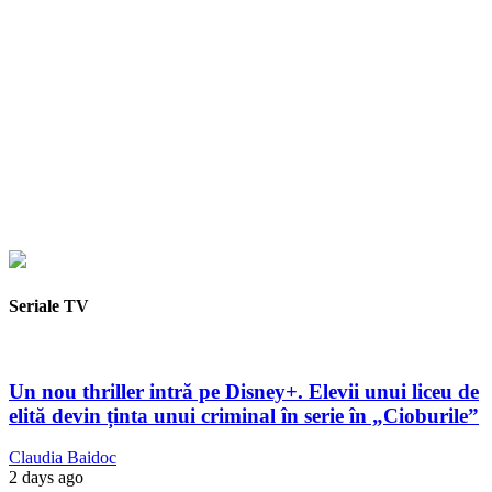
Seriale TV
Un nou thriller intră pe Disney+. Elevii unui liceu de
elită devin ținta unui criminal în serie în „Cioburile”
Claudia Baidoc
2 days ago