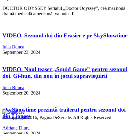
DOCTOR ODYSSEY Serialul „Doctor Odyssey”, cea mai nouă
dramă medicală americană, va putea fi …
VIDEO. Sezonul doi din Frasier e pe SkyShowtime
Iulia Bunea
September 23, 2024
VIDEO. Noul teaser „Squid Game” pentru sezonul
doi. Gi-hun, din nou în jocul supraviețuirii
Iulia Bunea
September 20, 2024
SkyShowtime prezintă trailerul pentru sezonul doi
din Lioness
© Copyright 2016, PaginaDeSeriale. All Rights Reserved
Adriana Diura
September 19, 2024