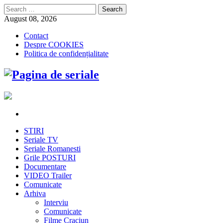
Search
for:
August 08, 2026
Contact
Despre COOKIES
Politica de confidențialitate
STIRI
Seriale TV
Seriale Romanesti
Grile POSTURI
Documentare
VIDEO Trailer
Comunicate
Arhiva
Interviu
Comunicate
Filme Craciun