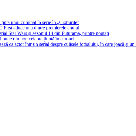
 ținta unui criminal în serie în „Cioburile”
BC First aduce una dintre premierele anului
al Star Wars și sezonul 14 din Futurama, printre noutăți
și pune din nou celebra ținută în carouri
ă ca actor într-un serial despre culisele fotbalului, în care joacă şi un