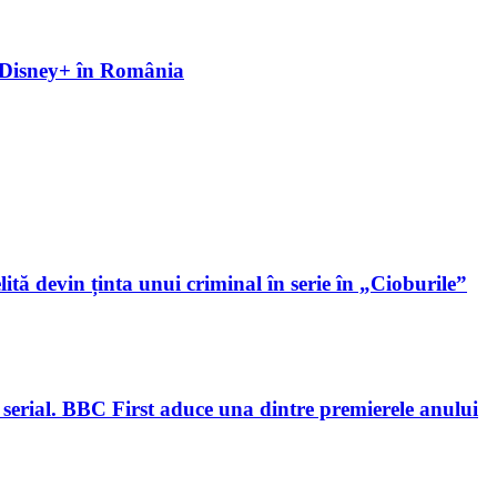
pe Disney+ în România
lită devin ținta unui criminal în serie în „Cioburile”
 serial. BBC First aduce una dintre premierele anului