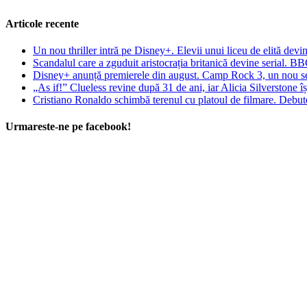
Articole recente
Un nou thriller intră pe Disney+. Elevii unui liceu de elită devin
Scandalul care a zguduit aristocrația britanică devine serial. B
Disney+ anunță premierele din august. Camp Rock 3, un nou seri
„As if!” Clueless revine după 31 de ani, iar Alicia Silverstone î
Cristiano Ronaldo schimbă terenul cu platoul de filmare. Debuteaz
Urmareste-ne pe facebook!