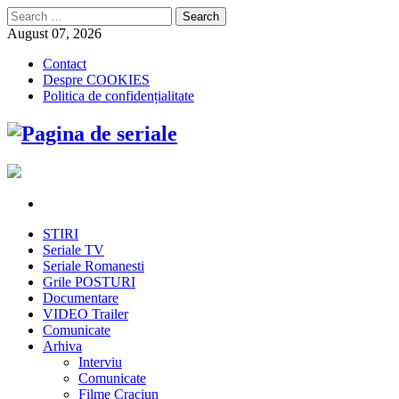
Search
for:
August 07, 2026
Contact
Despre COOKIES
Politica de confidențialitate
STIRI
Seriale TV
Seriale Romanesti
Grile POSTURI
Documentare
VIDEO Trailer
Comunicate
Arhiva
Interviu
Comunicate
Filme Craciun