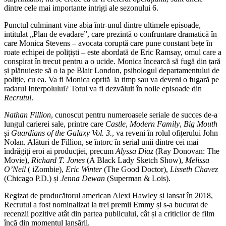
dintre cele mai importante intrigi ale sezonului 6.
Punctul culminant vine abia într-unul dintre ultimele episoade,
intitulat „Plan de evadare”, care prezintă o confruntare dramatică în
care Monica Stevens – avocata coruptă care pune constant bețe în
roate echipei de polițiști – este abordată de Eric Ramsay, omul care a
conspirat în trecut pentru a o ucide. Monica încearcă să fugă din țară
și plănuiește să o ia pe Blair London, psihologul departamentului de
poliție, cu ea. Va fi Monica oprită la timp sau va deveni o fugară pe
radarul Interpolului? Totul va fi dezvăluit în noile episoade din
Recrutul
.
Nathan Fillion
, cunoscut pentru numeroasele seriale de succes de-a
lungul carierei sale, printre care
Castle
,
Modern Family
,
Big Mouth
și
Guardians of the Galaxy Vol. 3.
, va reveni în rolul ofițerului John
Nolan. Alături de Fillion, se întorc în serial unii dintre cei mai
îndrăgiți eroi ai producției, precum
Alyssa Diaz
(Ray Donovan: The
Movie),
Richard T. Jones
(A Black Lady Sketch Show),
Melissa
O’Neil
( iZombie),
Eric Winter
(The Good Doctor),
Lisseth Chavez
(Chicago P.D.) și
Jenna Dewan
(Superman & Lois).
Regizat de producătorul american Alexi Hawley și lansat în 2018,
Recrutul a fost nominalizat la trei premii Emmy și s-a bucurat de
recenzii pozitive atât din partea publicului, cât și a criticilor de film
încă din momentul lansării.