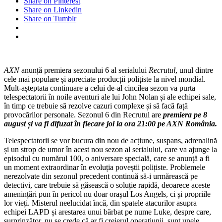
Share on Pinterest
Recrutul
Share on Linkedin
(The
Share on Tumblr
Rookie),
cu
John
Nolan
AXN
anunță premiera sezonului 6 al serialului
Recrutul
, unul dintre
cele mai populare și apreciate producții polițiste la nivel mondial.
Mult-așteptata continuare a celui de-al cincilea sezon va purta
telespectatorii în noile aventuri ale lui John Nolan și ale echipei sale,
în timp ce trebuie să rezolve cazuri complexe și să facă față
provocărilor personale. Sezonul 6 din Recrutul are
premiera pe 8
august și va fi difuzat în fiecare joi la ora 21:00 pe AXN România.
Telespectatorii se vor bucura din nou de acțiune, suspans, adrenalină
și un strop de umor în acest nou sezon al serialului, care va ajunge la
episodul cu numărul 100, o aniversare specială, care se anunță a fi
un moment extraordinar în evoluția poveștii polițiste. Problemele
nerezolvate din sezonul precedent continuă să-i urmărească pe
detectivi, care trebuie să găsească o soluție rapidă, deoarece aceste
amenințări pun în pericol nu doar orașul Los Angels, ci și propriile
lor vieți. Misterul neelucidat încă, din spatele atacurilor asupra
echipei LAPD și arestarea unui bărbat pe nume Luke, despre care,
surprinzător, nu se crede că ar fi creierul operațiunii, sunt unele