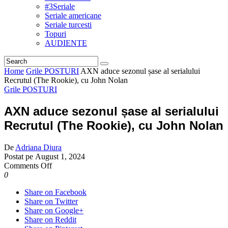
#3Seriale
Seriale americane
Seriale turcesti
Topuri
AUDIENTE
Home
Grile POSTURI
AXN aduce sezonul șase al serialului
Recrutul (The Rookie), cu John Nolan
Grile POSTURI
AXN aduce sezonul șase al serialului
Recrutul (The Rookie), cu John Nolan
De
Adriana Diura
Postat pe
August 1, 2024
on
Comments Off
AXN
0
aduce
Share on Facebook
sezonul
Share on Twitter
șase
Share on Google+
al
Share on Reddit
serialului