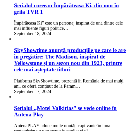
Serialul coreean Împărăteasa Ki, din nou în
grila TVR 1
Împărăteasa Ki” este un personaj inspirat de una dintre cele
mai influente figuri politice…
September 18, 2024
SkyShowtime anunță producțiile pe care le are
în pregătire: The Madison, inspirat de
Yellowstone și un sezon nou din 1923, printre
cele mai așteptate titluri
Platforma SkyShowtime, prezentă în România de mai mulți
ani, ce oferă conținut de la Param…
September 17, 2024
Serialul „Motel Valkirias” se vede online în
Antena Play
AntenaPLAY aduce multe noutăți captivante în luna
septembrie: un nou sezon incendiar si pl…