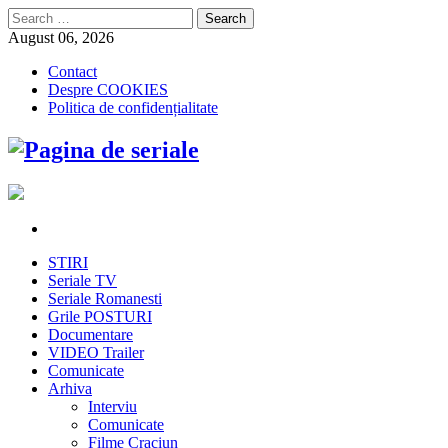
Search
for:
August 06, 2026
Contact
Despre COOKIES
Politica de confidențialitate
STIRI
Seriale TV
Seriale Romanesti
Grile POSTURI
Documentare
VIDEO Trailer
Comunicate
Arhiva
Interviu
Comunicate
Filme Craciun