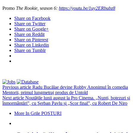
Promo
The Rookie, season 6:
https://youtu.be/1uy2ERbubz8
Share on Facebook
Share on Twitter
Share on Google+
Share on Reddit
Share on Pinterest
Share on Linkedin
Share on Tumblr
Previous article
Radu Bucălae devine Robby Anonimul în comedia
Mentorii, primul lungmetraj produs de Untold
Next article
Noutățile lunii august la Pro Cinema. „Nunţi, botezuri şi
înmormântări”, cu Şerban Pavlu și „Scor final”, cu Robert De Niro
More In Grile POSTURI